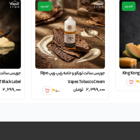
جدید
جدید
جویس سالت توباکو و خامه رایپ ویپ Ripe
 Black Label
Vapes Tobacco Cream
2,399,000
تومان
2,699,000
5.0