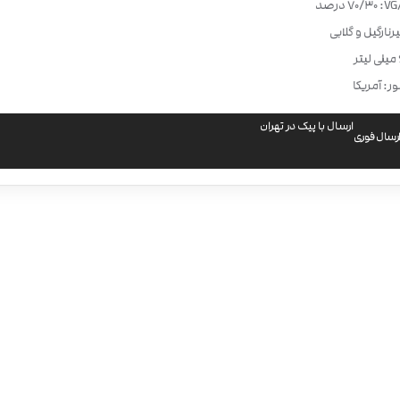
70/30 درصد
نارگیل و گلابی
ر: آمریکا
ارسال با پیک در تهران
رسال فوری