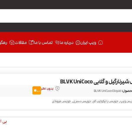
ویپ ایران
درباره ما
تماس با ما
مقالات
رهگی
رگیل و گلابی BLVK UniCoco
بدون نظر
حصول:
BLVK UniCoco Eliquid
0.0
,
,
,
یس ویپ
جویس با نیکوتین کم
جویس دسری
جویس میوه‌ای
بی ال 