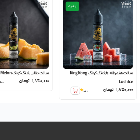
جدید
سالت هندوانه یخ کینگ کونگ King Kong
سالت طالبی کینگ کونگ King Kong Melon
1,750,000
تومان
Lush Ice
5.0
1,750,000
تومان
5.0