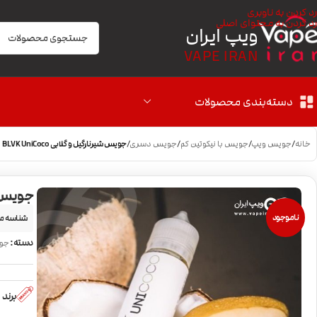
رد کردن به ناوبری
رد کردن به محتوای اصلی
ویپ ایران
VAPE IRAN
دسته‌بندی محصولات
خانه
/
جویس ویپ
/
جویس با نیکوتین کم
/
جویس دسری
/
جویس شیرنارگیل و گلابی BLVK UniCoco
جویس شیرنا
ناموجود
شناسه م
دسته:
جو
برند