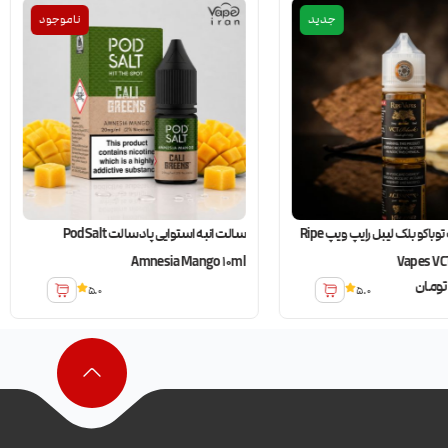
جدید
ناموجود
جویس سالت توباکو بلک لیبل رایپ ویپ Ripe
سالت انبه استوایی پادسالت PodSalt
Amnesia Mango 10ml
Vapes VCT
تومان
5.0
5.0