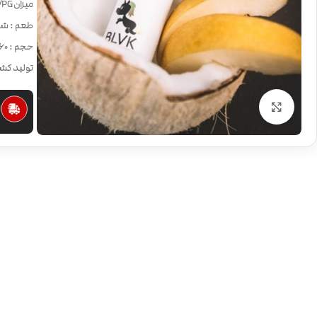
میزان VG/PG:
طعم : شیر
حجم : 60 میلی لیتر
تولید کشو
بزرگنمایی تصویر
ا