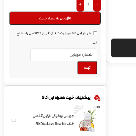
+
-
افزودن به سبد خرید
هر بار این کالا موجود شد از طریق sms من را مطلع
کن.
ثبت
پیشنهاد خرید همراه این کالا
جویس توتفرنگی نارگیل آناناس
خنک NKD100 Lavaflow Ice