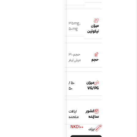
35mg
,
میزان
50mg
نیکوتین
حجم 30
حجم
میلی لیتر
میزان
50 /
VG/PG
50
کشور
ایالات
سازنده
متحده
NKD100
برند