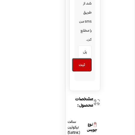
شد از
طریق
sms من
را مطلع
کن.
ثبت
مشخصات
محصول:
سالت
نوع
نیکوتین
جویس
(Saltnic)