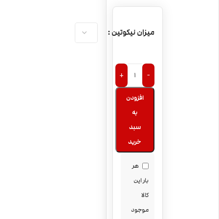
میزان نیکوتین
+
-
افزودن
به
سبد
خرید
هر
بار این
کالا
موجود