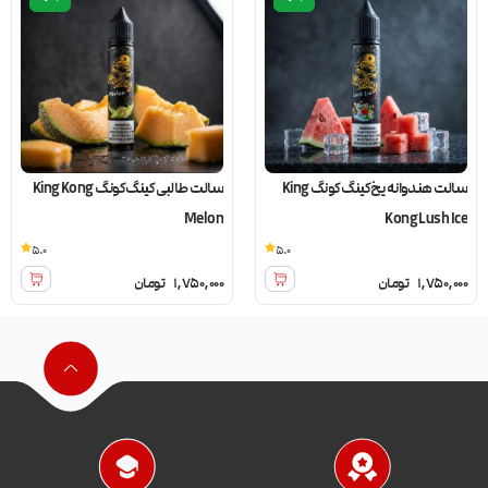
سالت هندوانه یخ کینگ کونگ King
سالت طالبی کینگ کونگ King Kong
Melon
Kong Lush Ice
5.0
5.0
1,750,000
تومان
1,750,000
تومان