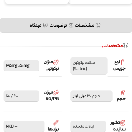
مشخصات
توضیحات
دیدگاه
مشخصات
نوع
میزان
سالت نیکوتین
35mg
,
50mg
جویس
نیکوتین
(Saltnic)
میزان
حجم 30 میلی لیتر
50 / 50
حجم
VG/PG
کشور
ایالات متحده
NKD100
سازنده
برندها