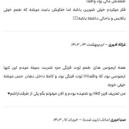
طعمش عالی بود واقعا
فکر میکردم خیلی شیرین باشه اما خنکیش باعث میشه که طعم خیلی
بالانس و باحالی داشته باشه✌🏻
غزاله امیری
–
اردیبهشت 13, 1402
همه ایجوس های طعم توت فرنگی مزه شربت سینه میدم این تنها
ایجوسی بود که واقعااااا توت فرنگی بود و کاملا داخل دهان حس میشه
خیلی خوبه
من تعریف لاین nkd رو شنیده بودم و الان میتونم بگم یکی از طرفداراشم♥️
صبا میری
–
خرداد 17, 1402
(مالک تایید شده)