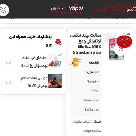
رد کردن به ناوبری
ویپ ایران
منو
رد کردن به محتوای اصلی
VAPE IRAN
خانه
/
جویس ویپ
/
سالت نیکوتین
/
سالت میوه‌ای
سالت نیکد مکس
پیشنهاد خرید همراه این
ناموجو
توتفرنگی و یخ
د
کالا
Nkd100 MAX
بزرگنمایی تصویر
Strawberry ice
سالت آی لاو سالت
3
شناسه
5.0
نظر
توت فرنگی یخ I Love
محصول:
Salt Strawberry
جویس سالت طعم
Naked100
Ice
توتفرنگی BLVK
MAX
Strawberry
Strawberry
ice Saltnic
,
دسته:
سالت نیکوتین
سالت میوه‌ای