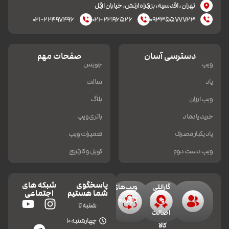
تهران، اقدسیه، بزرکراه ارتش، خیابان ازگل
۰۲۱-۲۲۴۹۷۴۹۶
۰۲۱-۲۲۱۹۶۵۲۶
۰۹۳۳۵۵۷۷۷۲۳
دسترسی آسان
صفحات مهم
ویپ
جویس
پاد
سالت
ویپ ارزان
بلاگ
خرید پادماد
باتری ویپ
پاد یکبار مصرف
تعمیرات ویپ
ویپ دست دوم
کویل و کارتریج
پاسخگوی
شبکه های
گارانتی
ویپ‌های
شما هستیم
اجتماعی
و
کارکرده
شنبه تا
اصالت
چهارشنبه 10
کالا