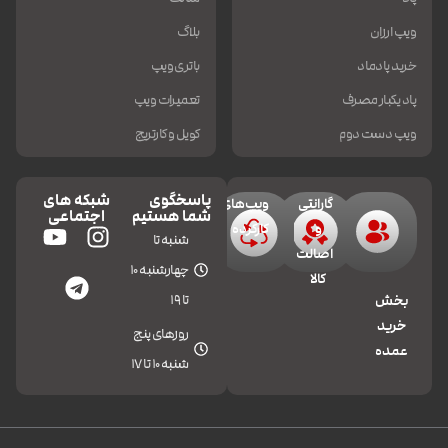
ویپ ارزان
بلاگ
خرید پادماد
باتری ویپ
پاد یکبار مصرف
تعمیرات ویپ
ویپ دست دوم
کویل و کارتریج
پاسخگوی
شبکه های
گارانتی
ویپ‌های
شما هستیم
اجتماعی
و
کارکرده
شنبه تا
اصالت
چهارشنبه 10
کالا
تا 19
بخش
خرید
روزهای پنج
عمده
شنبه 10 تا 17