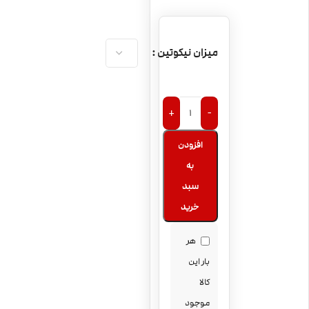
میزان نیکوتین
+
-
افزودن
به
سبد
خرید
هر
بار این
کالا
موجود