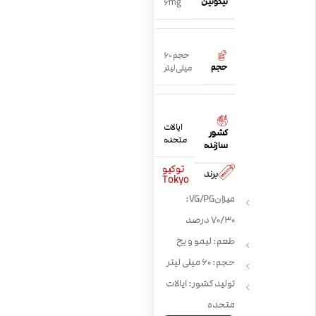
نیکوتین
6mg
حجم 60
حجم
میلی لیتر
ایالات
کشور
متحده
سازنده
توکیو
برند
Tokyo
میزان VG/PG:
70/30 درصد
طعم: لیمو و یخ
حجم: 60 میلی لیتر
تولید کشور: ایالات
متحده