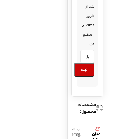
شد از
طریق
sms من
را مطلع
کن.
ثبت
مشخصات
محصول:
0mg
,
میزان
3mg
,