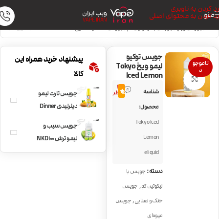
رد کردن به ناوبری
ویپ ایران
منو
رد کردن به محتوای اصلی
VAPE IRAN
خانه
/
جویس ویپ
/
جویس با نیکوتین کم
/
جویس خنک و نعنایی
جویس توکیو
پیشنهاد خرید همراه این
ناموجو
لیمو و یخ Tokyo
د
کالا
Iced Lemon
بزرگنمایی تصویر
3
شناسه
5.0
نظر
جویس تارت لیمو
دینرلیدی Dinner
محصول:
Lady Lemon Tart
Tokyo Iced
جویس سیب و
Lemon
لیمو ترش NKD100
Green Lemon
eliquid
دسته:
جویس با
,
نیکوتین کم
جویس
,
خنک و نعنایی
جویس
میوه‌ای