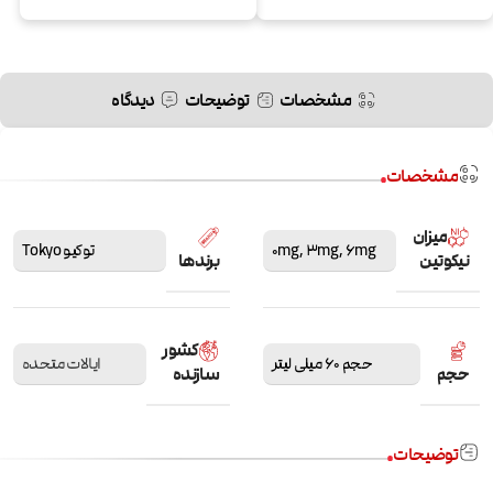
مشخصات
توضیحات
دیدگاه
مشخصات
میزان
6mg
,
3mg
,
0mg
توکیو Tokyo
نیکوتین
برندها
کشور
حجم 60 میلی لیتر
ایالات متحده
حجم
سازنده
توضیحات