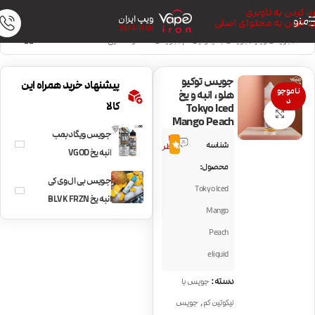
رد کردن به ناوبری
ویپ ایران
منو
رد کردن به محتوای اصلی
VAPE IRAN
خانه
/
جویس ویپ
/
جویس با نیکوتین کم
/
جویس خنک و نعنایی
جویس توکیو
پیشنهاد خرید همراه این
ناموجو
هلو، انبه و یخ
د
کالا
Tokyo Iced
بزرگنمایی تصویر
Mango Peach
جویس ویگاد بمب
3
شناسه
5.0
نظر
انبه یخ VGOD
محصول:
Mango Bomb Ice
جویس بی ال وی کی
Tokyo Iced
انبه یخ BLVK FRZN
Mango
MANGO
Peach
eliquid
دسته:
جویس با
,
نیکوتین کم
جویس