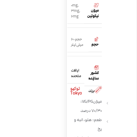
0mg
,
میزان
3mg
,
نیکوتین
6mg
حجم 60
حجم
میلی لیتر
ایالات
کشور
متحده
سازنده
توکیو
برند
Tokyo
میزان VG/PG:
70/30 درصد
طعم: هلو، انبه و
یخ