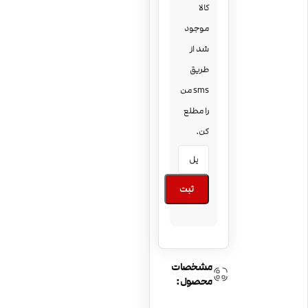
کالا
موجود
شد از
طریق
sms من
را مطلع
کن.
ثبت
مشخصات
محصول: