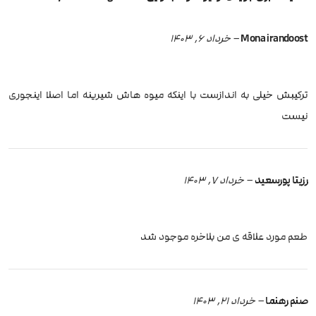
Mona irandoost
–
خرداد 6, 1403
ترکیبش خیلی به اندازست با اینکه میوه هاش شیرینه اما اصلا اینجوری
نیست
رزیتا پورسعید
–
خرداد 7, 1403
طعم مورد علاقه ی من بلاخره موجود شد
صنم رهنما
–
خرداد 21, 1403