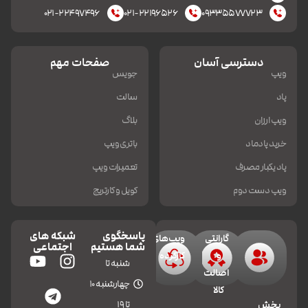
۰۲۱-۲۲۴۹۷۴۹۶
۰۲۱-۲۲۱۹۶۵۲۶
۰۹۳۳۵۵۷۷۷۲۳
دسترسی آسان
صفحات مهم
ویپ
جویس
پاد
سالت
ویپ ارزان
بلاگ
خرید پادماد
باتری ویپ
پاد یکبار مصرف
تعمیرات ویپ
ویپ دست دوم
کویل و کارتریج
پاسخگوی
شبکه های
گارانتی
ویپ‌های
شما هستیم
اجتماعی
و
کارکرده
شنبه تا
اصالت
چهارشنبه 10
کالا
تا 19
بخش