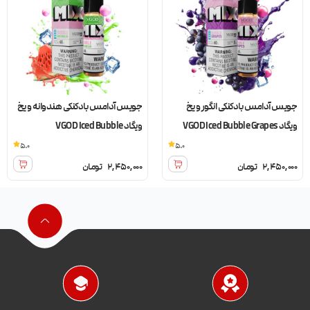
جویس آدامس بادکنکی انگور و یخ
جویس آدامس بادکنکی هندوانه و یخ
ویگاد VGOD Iced Bubble Grapes
ویگاد VGOD Iced Bubble
Watermelon
5.0
5.0
2,450,000
تومان
2,450,000
تومان