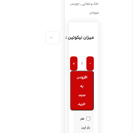
,
خنک و نعنایی
جویس
میوه‌ای
میزان نیکوتین
+
-
افزودن
به
سبد
خرید
هر
بار این