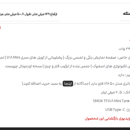
تگاه
ارتفاع 149 میلی متر, طول 50.8 میلی متر، عرض 29 میلی متر
ا
ویژگی های خاص: صفحه نمایش 
 تکنولوژی های اسموک | جنس بنده از ترکیب فلز و چرم | نسخه اورجینال چیپست
یر: دارد
1 لازم دارد (جداگانه از
اینجا
به سبد خرید اضافه کنید)
میلی لیتر
USB T
یدیوی بازگشایی این محصول