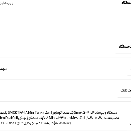
دستگاه
ویپ ها
,
و
 دستگاه
دو عدد 
ت تانک
دستگاه ویپ ماد mok G-Priv4
نصب شده 8 Mini 0.33ohm Mesh Coil (80W-140W
(80W-110W) شیشه تانک یدکی کابل شارژ USB-Type C دفترچه راهنما