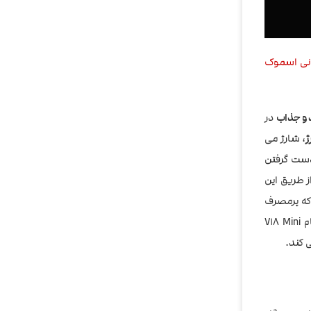
نی اسموک
د و جذاب
در
ژ
، شارژ می
در دست گرفتن
ز طریق این
ه پرمصرف
ترین افراد را هم حداقل یک روز کامل از پر کردن مجدد تانک بی نیاز می سازد. این اتومایزر از سری جدید کویل های شاهکار کمپانی اسموک به نام V18 Mini
ی کند.