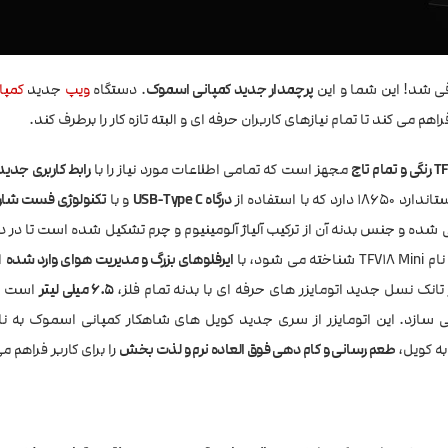
فی شد! این شما و این
پرچمدار جدید کمپانی اسموک
. دستگاه
ویپ
جدید
کمپا
راهم می کند تا تمام نیازهای کاربران حرفه ای و البته تازه کار را برطرف کند.
مجهز است که تمامی اطلاعات مورد نیاز را با
رابط کاربری جدی
درگاه USB-Type C
و با
تکنولوژی فست شار
 مینیمال طراحی شده و جنس بدنه آن از ترکیب آلیاژ آلومینیوم و چرم تشکیل شده است تا 
د، با
ایرفلوهای بزرگ و مدیریت هوای وارد شده
ا
تانک نسل جدید اتومایزر های حرفه ای با بدنه تمام فلز،
6.5 میلی لیتر
است ک
به کویل،
طعم رسانی و کام دهی فوق العاده نرم و لذت بخش
را برای کاربر فراهم م