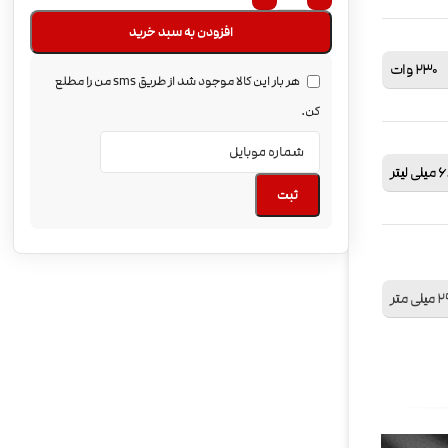
افزودن به سبد خرید
230 وات
هر بار این کالا موجود شد از طریق sms من را مطلع
کن.
ی لیتر
ثبت