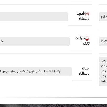
قدرت
م
دستگاه
ظرفیت
6.5 میل
تانک
دد اتومایزر SMOK TFV-
18 Mini Tank 6.5ml یک عدد کویل از پیش نصب شده V18
ابعاد
دد کویل یدکی
ارتفاع 149 میلی متر, طول 50.8 میلی متر، عرض 29 میلی متر
دستگاه
شیشه تانک یدکی