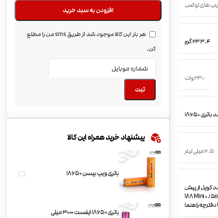
یپ های لوکس
افزودن به سبد خرید
هر بار این کالا موجود شد از طریق sms من را مطلع
233.4 گرم
کن.
230 وات
ثبت
باتری 18650
پیشنهاد خرید همراه این کالا
6.5 میلی لیتر
باتری ویپ بیسن 18650
S یک عدد اتومایزر SMOK TFV-18 Mini Tank 6.5ml یک عدد کویل از پیش
V1) یک عدد کویل یدکی V18 Mini 0.15ohm Dual Coil
باتری 18650 ایفست 3000 میلی