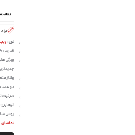
ابعاد دس
برند
نوع:
ویپ
قدرت: 230 وات
جدیدترین
ولتاژ متغ
دو عدد باتری مدل 8650
ظرفیت تانک: 6.5 
اتومایزر: SMOK TFV18 Mini Tank
روش شارژ: ype-C
تماشای و