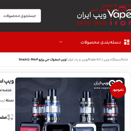
رد کردن به ناوبری
رد کردن به محتوای اصلی
ویپ ایران
VAPE IRAN
دسته‌بندی محصولات
خانه
/
دستگاه ویپ | Vape Kit
/
ویپ و پاد ارزان
/
ویپ اسموک جی پرایو Smok G-Priv4
ویپ اسموک 
ناموجود
شناسه م
دسته:
ویپ
مشخ