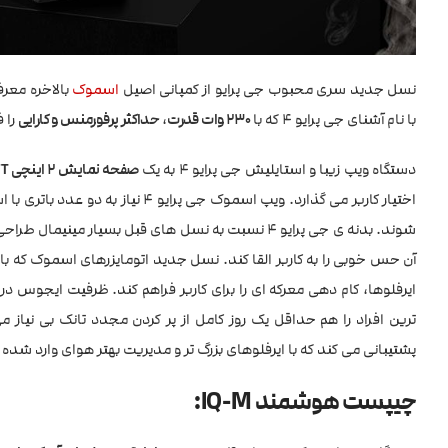
نسل جدید سری محبوب جی پرایو از کمپانی اصیل
اسموک
بالاخره معر
با نام آشنای جی پرایو 4 که با
230 وات قدرت
،
حداکثر پرفورمنس و کارایی
را ف
دستگاه ویپ زیبا و استایلیش جی پرایو 4 به یک
صفحه نمایش 2 اینچی TFT رنگی و تمام تاچ
اختیار کاربر می گذارد. ویپ اسموک جی پرایو 4 نیاز به دو عدد باتری با استاندارد 18650 دارد که با استفاده از
شوند. بدنه ی جی پرایو 4 نسبت به نسل های قبل بسیار
آن حس خوبی را به کاربر القا کند. نسل جدید اتومایزرهای اسموک که با نام TFV18 Mini شناخته می شو
ایرفلوها، کام دهی معرکه ای را برای کاربر فراهم کند. ظرفیت ایجوس در 
پشتیبانی می کند که با ایرفلوهای بزرگ تر و مدیریت بهتر هوای وارد شده 
چیپست هوشمند IQ-M: