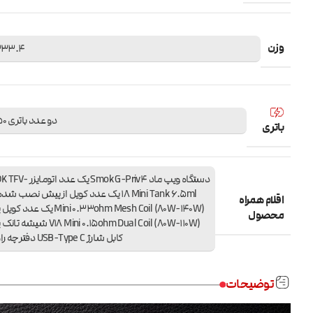
وزن
233.4 گر
دو عدد باتری 18650
باتری
دستگاه ویپ ماد Smok G-Priv4 یک ع
اقلام همراه
Mini 0.33ohm Mesh Coil (80W-140W) یک ع
محصول
V18 Mini 0.15ohm Dual Coil (80W-110W) 
کابل شارژ USB-Type C دفترچه راهنما
توضیحات