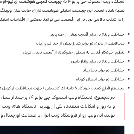
دستگاه ویپ اسموک جی پرایو 4 به
چیپست امنیتی هوشمند آی کیو-ام
مج
تعبیه شده است. این چیپست امنیتی هوشمند دارای حالت های ویپینگ
را به شدت بالا می برد. در این قسمت می توانید بخشی از اقدامات امنی
حفاظت ولتاژ در برابر قدرت بیش از حد پایین
محافظت از باتری در برابر شارژ بیش از حد کم و زیاد
تنظیم خودکار قدرت به منظور جلوگیری از آسیب دیدن کویل
حفاظت ولتاژ در برابر ولتاژ پایین
حفاظت در برابر دما زیاد
حفاظت در برابر اتصال کوتاه
سیستم قطع کننده خودکار 8 ثانیه ای کامدهی (جهت محافظت از کویل دستگاه)
در مجموع، دستگاه ویپ
و به روز و امکانات متعدد، یکی از بهترین دستگاه های ویپ
تونید این ویپ رو از فروشگاه ویپ ایران با ضمانت اورجینال و