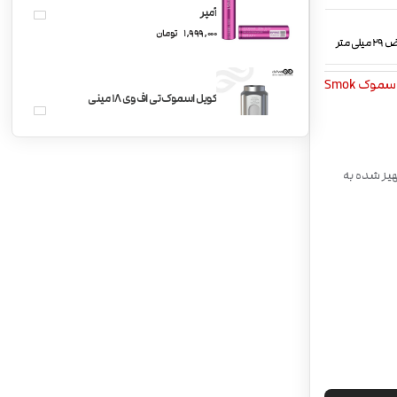
آمپر
1,999,000
تومان
سموک Smok
کویل اسموک تی اف وی 18 مینی
SMOK TFV18 Mini Coil
رنگی و لمسی بزرگ | پشتیبانی از کویل های سری V18 Mini | تجهیز شده به