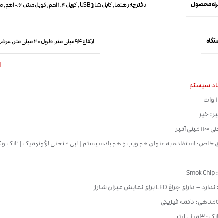
مراه محصول
دفترچه راهنما, کابل شارژ USB, کویل 1.4 اهم, کویل مش 0.6 اهم, ماد Nord Smok
تگاه
ارتفاع 94 میلی متر, طول 30 میلی متر, عرض 18.8 میلی متر
ا
اد سیستم
یر: خیر
لی آمپر
ی خاص: استفاده به عنوان هم ویپ و هم پادسیستم | لبی منحنی ارگونومیک | تانک و ک
Sm
دارای چراغ LED برای نمایش میزان شارژ
امدهی: دکمه فیزیکی
یلی لیتر