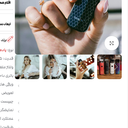
اقلام ه
ابعاد دس
برند
بزرگنمایی تصویر
نوع:
پادم
قدرت: 15 وات
ولتاژ متغ
باتری داخلی 1100 می
ویژگی ها
تعویض
چیپست : ok Chip
نمایشگر: ندارد – 
عملکرد ک
ظرفیت تانک: 3 م