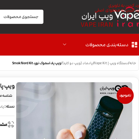
رد کردن به ناوبری
رد کردن به محتوای اصلی
ویپ ایران
VAPE IRAN
دسته‌بندی محصولات
خانه
/
دستگاه ویپ | Vape Kit
/
پادماد (ویپ دو کاره)
/
ویپ پاد اسموک نورد Smok Nord Kit
ویپ پاد اس
ناموجود
شناسه م
دسته:
پاد
مشخ