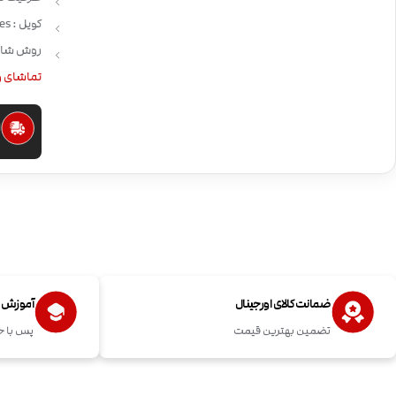
کویل : Smok Nord Coil Series
روش شارژ:  USB
تماشای و
ا
ضمانت کالای اورجینال
آموزش اس
تضمین بهترین قیمت
پس با خ