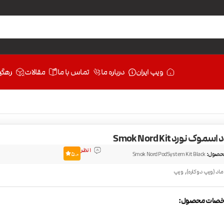
ویپ ایران
درباره ما
تماس با ما
مقالات
رهگی
موک نورد Smok Nord Kit
1 نظر
حصول:
Smok Nord PodSystem Kit Black
5.0
,
ماد (ویپ دو کاره)
ویپ
صات محصول: