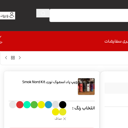
ورود 
6
ری سفارشات
خط
ویپ پاد اسموک نورد Smok Nord Kit
انتخاب رنگ
صاف