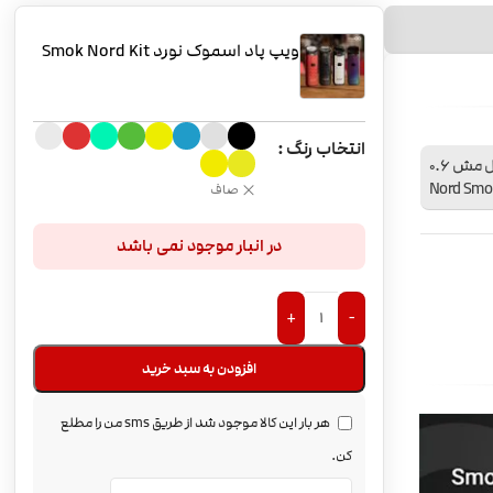
ویپ پاد اسموک نورد Smok Nord Kit
انتخاب رنگ
دفترچه راهنما, کابل شارژ USB, کویل 1.4 اهم, کویل مش 0.6
صاف
در انبار موجود نمی باشد
+
-
افزودن به سبد خرید
هر بار این کالا موجود شد از طریق sms من را مطلع
کن.