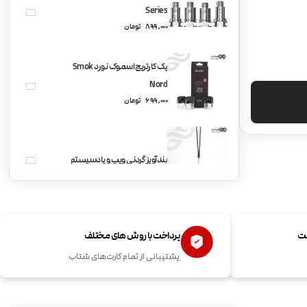
Series
899,000
تومان
پک کارتریج اسموک نورد Smok
Nord
699,000
تومان
بندآویز گردنی ویپ و پادسیستم
ویپ پاد اسموک نورد 2 Smok
ست
پرداخت با روش های مختلف
Nord2 Kit
پشتیبانی از تمام کارت‌های شتاب