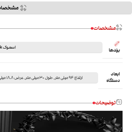
مشخصات
مشخصات
اسموک Smok
برندها
ابعاد
ارتفاع 94 میلی متر, طول 30 میلی متر, عرض 18.8 میلی متر
دستگاه
توضیحات