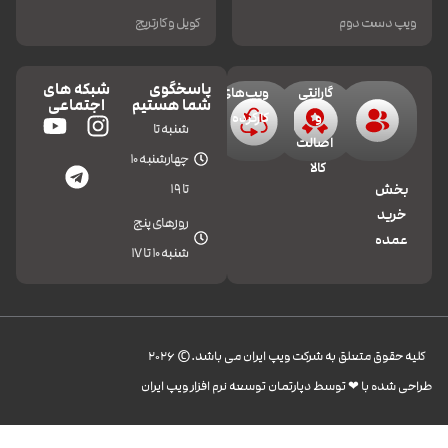
ویپ دست دوم
کویل و کارتریج
پاسخگوی
شبکه های
گارانتی
ویپ‌های
شما هستیم
اجتماعی
و
کارکرده
شنبه تا
اصالت
چهارشنبه 10
کالا
تا 19
بخش
خرید
روزهای پنج
عمده
شنبه 10 تا 17
کليه حقوق متعلق به شرکت ویپ ایران می باشد.© 2026
طراحی شده با ❤︎ توسط دپارتمان توسعه نرم افزار ویپ ایران