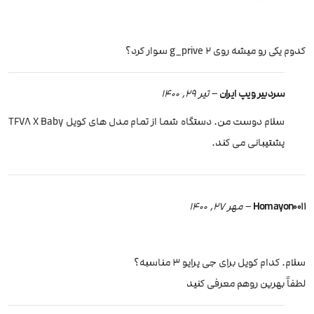
کدوم یکی رو میشه روی g_prive 2 سوار کرد؟
سردبیر ویپ ایران
–
تیر 29, 1400
سلام دوست من. دستگاه شما از تمام مدل های کویل TFV8 X Baby
پشتیبانی می کند.
Homayon0011
–
مهر 27, 1400
سلام. کدام کویل برای جی پرایو 3 مناسبه؟
لطفاً بهرین روهم معرفی کنید