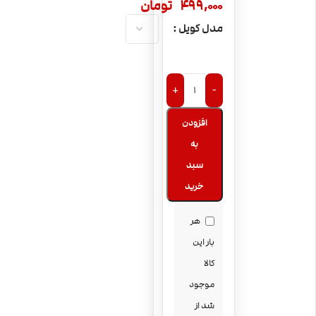
499,000
تومان
مدل کویل
+
-
افزودن
به
سبد
خرید
هر
بار این
کالا
موجود
شد از