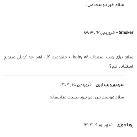
سلام خیر دوست من.
Smoker
–
فروردین 17, 1404
سلام برای ویپ اسموک x-baby v8 مقاومت 0.4 اهم چه کویلی میتونم
استفاده کنم؟
سردبیر ویپ ایران
–
فروردین 20, 1404
سلام دوست من. موجود نیست متاسفانه.
پويا جوزی
–
شهریور 9, 1404