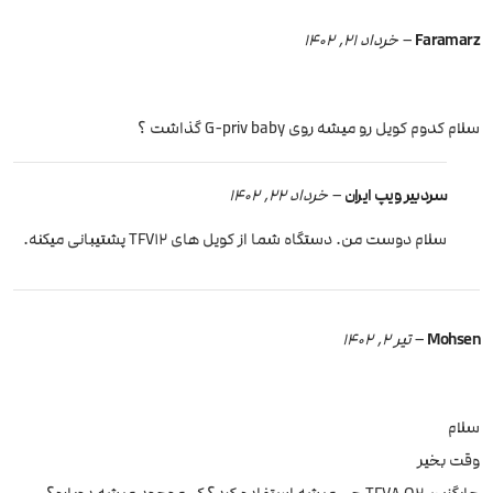
Faramarz
–
خرداد 21, 1402
سلام کدوم کویل رو میشه روی G-priv baby گذاشت ؟
سردبیر ویپ ایران
–
خرداد 22, 1402
سلام دوست من. دستگاه شما از کویل های TFV12 پشتیبانی میکنه.
Mohsen
–
تیر 2, 1402
سلام
وقت بخیر