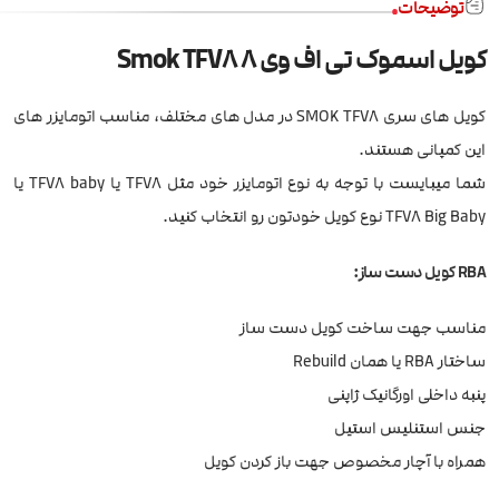
توضیحات
کویل اسموک تی اف وی 8 Smok TFV8
کویل های سری SMOK TFV8 در مدل های مختلف، مناسب اتومایزر های
این کمپانی هستند.
شما میبایست با توجه به نوع اتومایزر خود مثل TFV8 یا TFV8 baby یا
TFV8 Big Baby نوع کویل خودتون رو انتخاب کنید.
RBA کویل دست ساز:
مناسب جهت ساخت کویل دست ساز
ساختار RBA یا همان Rebuild
پنبه داخلی اورگانیک ژاپنی
جنس استنلیس استیل
همراه با آچار مخصوص جهت باز کردن کویل