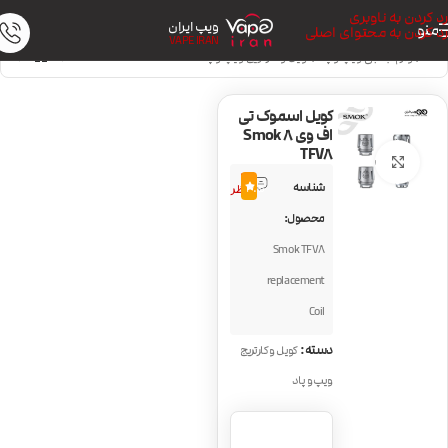
رد کردن به ناوبری
ویپ ایران
منو
رد کردن به محتوای اصلی
VAPE IRAN
خانه
/
لوازم جانبی ویپ و پاد
/
کویل و کارتریج ویپ و پاد
کویل اسموک تی
اف وی 8 Smok
TFV8
بزرگنمایی تصویر
19
شناسه
3.5
نظر
محصول:
Smok TFV8
replacement
Coil
دسته:
کویل و کارتریج
ویپ و پاد