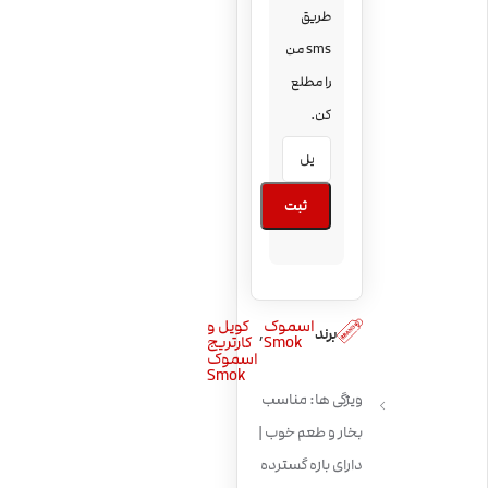
طریق
sms من
را مطلع
کن.
ثبت
اسموک
کویل و
,
برند
Smok
کارتریج
اسموک
Smok
ویژگی ها: مناسب
بخار و طعم خوب |
دارای بازه گسترده