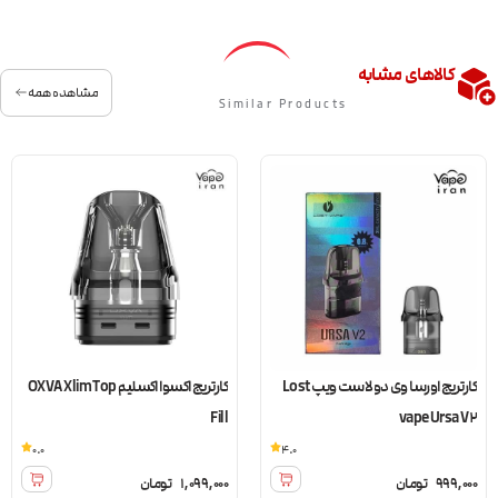
کالاهای مشابه
مشاهده همه
Similar Products
کارتریج اورسا وی دو لاست ویپ Lost
کارتریج اکسوا اکسلیم OXVA Xlim Top
Fill
vape Ursa V2
0.0
4.0
999,000
تومان
1,099,000
تومان