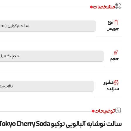
مشخصات
نوع
سالت نیکوتین (Saltnic)
جویس
حجم 30 میلی لیتر
حجم
کشور
ایالات م
سازنده
توضیحات
سالت نوشابه آلبالویی توکیو Tokyo Cherry Soda