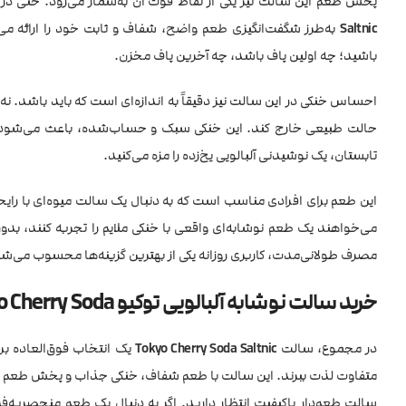
پخش طعم این سالت نیز یکی از نقاط قوت آن به‌شمار می‌رود. حتی در پادهای کم‌قدرت و MTL که معمولاً طعم 
Saltnic
به‌طرز شگفت‌انگیزی طعم واضح، شفاف و ثابت خود را ارائه 
باشید؛ چه اولین پاف باشد، چه آخرین پاف مخزن.
احساس خنکی در این سالت نیز دقیقاً به اندازه‌ای است که باید باشد. نه آن‌
حالت طبیعی خارج کند. این خنکی سبک و حساب‌شده، باعث می‌شود هر پ
تابستان، یک نوشیدنی آلبالویی یخ‌زده را مزه می‌کنید.
این طعم برای افرادی مناسب است که به دنبال یک سالت میوه‌ای با را
می‌خواهند یک طعم نوشابه‌ای واقعی با خنکی ملایم را تجربه کنند، بد
مصرف طولانی‌مدت، کاربری روزانه یکی از بهترین گزینه‌ها محسوب می‌ش
خرید سالت نوشابه آلبالویی توکیو Tokyo Cherry Soda
در مجموع، سالت
Tokyo Cherry Soda Saltnic
یک انتخاب فوق‌العاده بر
متفاوت لذت ببرند. این سالت با طعم شفاف، خنکی جذاب و پخش طعم ق
سالت طعم‌دار باکیفیت انتظار دارید. اگر به دنبال یک طعم منحصر‌به‌