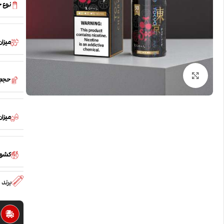
نوع 
میزان
بزرگنمایی تصویر
حجم
میزان /PG
کشور
برند
ا