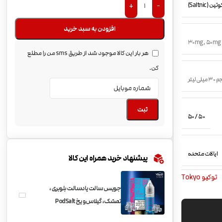
(Saltnic)
+
-
افزودن به سبد خرید
30mg
,
50mg
هر بار این کالا موجود شد از طریق sms من را مطلع
کن.
میلی لیتر
ثبت
50 / 50
ایالات متحده
پیشنهاد خرید همراه این کالا
توکیو Tokyo
جویس سالت پادسالت بلوبری،
تمشک، گیلاس و یخ PodSalt
Blue Razz Cherry Blast ice