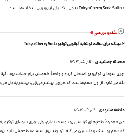
Tokyo Cherry Soda Saltnic
بدون شک یکی از بهترین انتخاب‌ها است.
نقد و بررسی
2 دیدگاه برای
سالت نوشابه آلبالویی توکیو Tokyo Cherry Soda
محدثه جمشیدی
–
آذر 15, 1404
چری سودای توکیو رو امتحان کردم و واقعاً طعمش برام جذاب بود. گیلا
نگه می‌ذاره. از اون طعم‌هاست که هرچی بیشتر می‌زنی، بیشتر به دل می
عاطفه مشهدی
–
آذر 19, 1404
من معمولاً طعم‌های گیلاسی رو دوست ندارم، ولی چری سودای توکیو یه 
که طعم رو سبک و دلنشین می‌کنه. تو چند روز استفاده طعمش ثابت بود