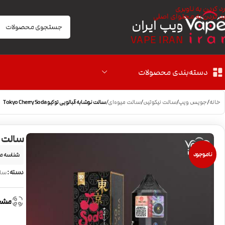
رد کردن به ناوبری
رد کردن به محتوای اصلی
ویپ ایران
VAPE IRAN
دسته‌بندی محصولات
خانه
/
جویس ویپ
/
سالت نیکوتین
/
سالت میوه‌ای
/
سالت نوشابه آلبالویی توکیو Tokyo Cherry Soda
سالت نوشابه
ناموجود
شناسه م
دسته:
سال
مشخ