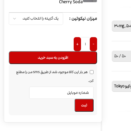
Cherry Soda
میزان نیکوتین
30mg
,
5
+
-
50 / 50
افزودن به سبد خرید
هر بار این کالا موجود شد از طریق sms من را مطلع
کن.
یو Tokyo
ثبت