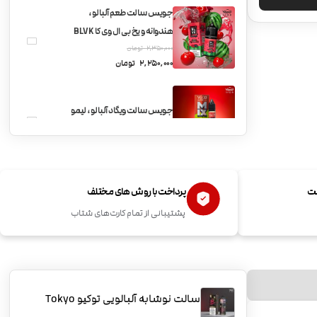
جویس سالت طعم آلبالو،
هندوانه و یخ بی ال وی کا BLVK
2,350,000
تومان
cherry watermelon ice
2,250,000
تومان
جویس سالت ویگاد آلبالو، لیمو
و یخ Vgod Iced Mix Cherry
Lime
ست
پرداخت با روش های مختلف
پشتیبانی از تمام کارت‌های شتاب
سالت نوشابه آلبالویی توکیو Tokyo