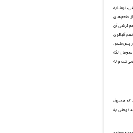
پنی، نوشابه
ز طعم‌های
هم ترشی آن
عم آلبالوی
ر پس‌طعم،
و سرحال نگه
می‌کند و نه
ند که مصرف
د؛ یعنی به