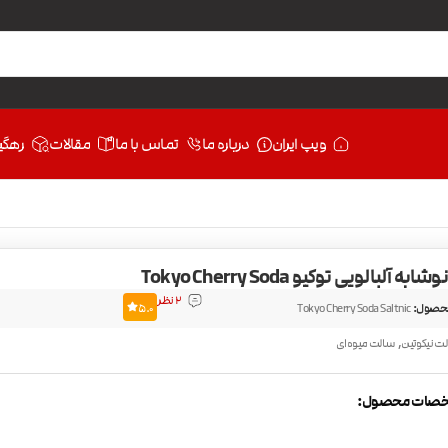
ویپ ایران
درباره ما
تماس با ما
مقالات
رهگی
 آلبالویی توکیو Tokyo Cherry Soda
2 نظر
حصول:
Tokyo Cherry Soda Saltnic
5.0
,
ت نیکوتین
سالت میوه‌ای
صات محصول: