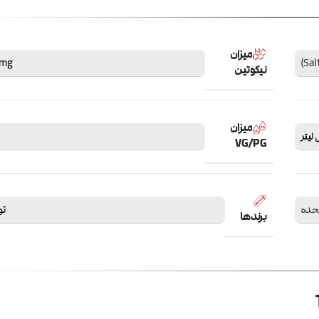
میزان
0mg
نیکوتین
میزان
VG/PG
تحده
توک
برندها