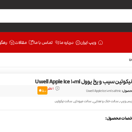
ویپ ایران
درباره ما
تماس با ما
مقالات
رهگی
ین سیب و یخ یوول Uwell Apple Ice 10ml
1 نظر
حصول:
Uwell Apple Ice 10ml saltnic
5.0
,
,
,
یس ویپ
سالت خنک و نعنایی
سالت میوه‌ای
سالت نیکوتین
صات محصول: