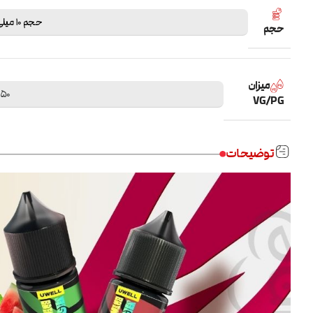
حجم 10 میلی لیتر
حجم
میزان
50 / 50
VG/PG
توضیحات