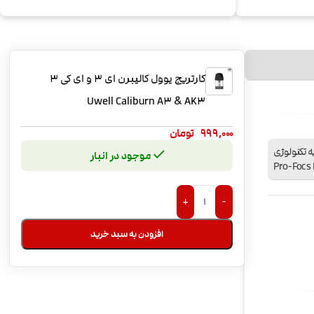
کارتریج یوول کالیبرن ای 3 و ای کی 3
Uwell Caliburn A3 & AK3
999,000
تومان
 تکنولوژی
موجود در انبار
Pro-Focs 
+
-
افزودن به سبد خرید