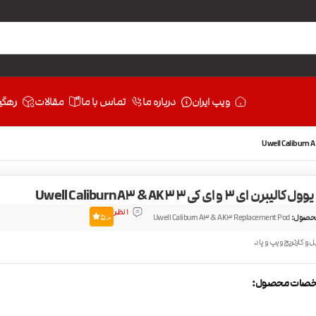
ویپ ایران
درباره ما
تماس با ما
مقالات
رهگی
برن ای 3 و ای کی 3 Uwell Caliburn A3 & AK3
1 نظر
حصول:
Uwell Caliburn A3 & AK3 Replacement Pod
5.0
ل و کارتریج ویپ و پاد
صات محصول: