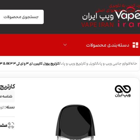
رد کردن به ناوبری
رد کردن به محتوای اصلی
ویپ ایران
VAPE IRAN
دسته‌بندی محصولات
خانه
/
لوازم جانبی ویپ و پاد
/
کویل و کارتریج ویپ و پاد
/
کارتریج یوول کالیبرن ای 3 و ای کی 3 Uwell Caliburn A3 & AK3
کارتریج یوول کالی
شناسه م
دسته:
کوی
مشخ