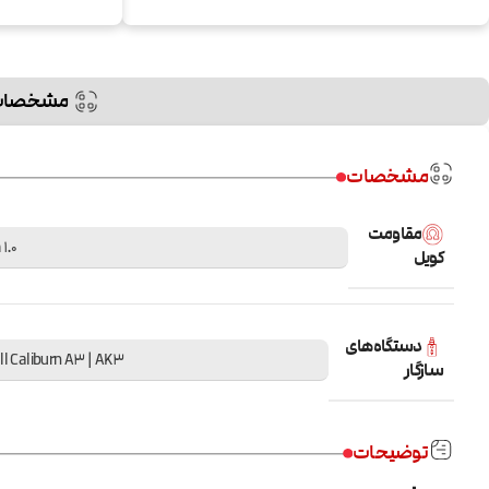
مشخصات
مشخصات
مقاومت
1.0 ohm
کویل
دستگاه‌های
l Caliburn A3 | AK3
سازگار
توضیحات