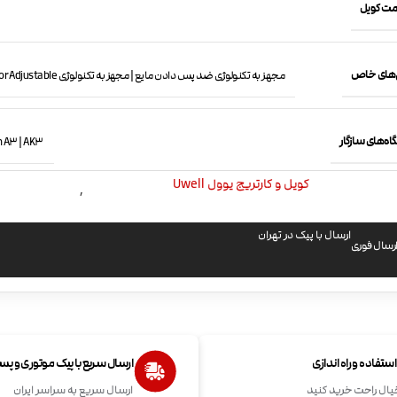
مت کویل
ی‌های خاص
مجهز به تکنولوژی ضد پس دادن مایع | مجهز به تکنولوژی Pro-Focs Flavor Adjustable
ه‌های سازگار
n A3 | AK3
کویل و کارتریج یوول Uwell
,
ارسال با پیک در تهران
رسال فوری
تفاده و راه اندازی
ارسال سریع با پیک موتوری و پ
یال راحت خرید کنید
ارسال سریع به سراسر ایران