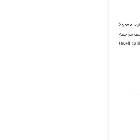
ارد. معمولاً
تلف مراجعه
ینگ را عرضه می‌کنند، استفاده کنید. ویپ ایران مجموعه‌ای است که کارتریج Uwell Caliburn A3