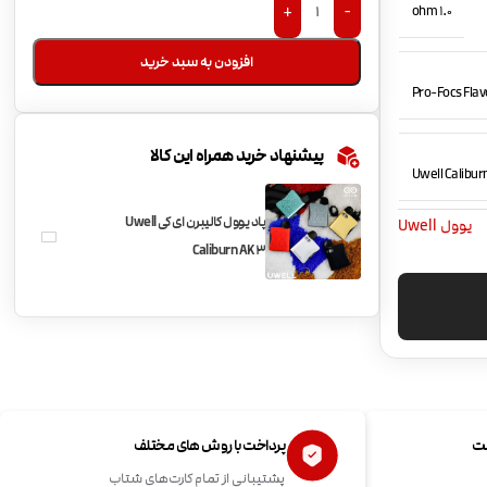
+
-
1.0 ohm
افزودن به سبد خرید
پیشنهاد خرید همراه این کالا
Uwell Calibur
پاد یوول کالیبرن ای کی Uwell
یوول Uwell
Caliburn AK3
ست
پرداخت با روش های مختلف
پشتیبانی از تمام کارت‌های شتاب