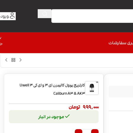
ورود 
6
ری سفارشات
خط
کارتریج یوول کالیبرن ای 3 و ای کی 3 Uwell
Caliburn A3 & AK3
999,000
تومان
موجود در انبار