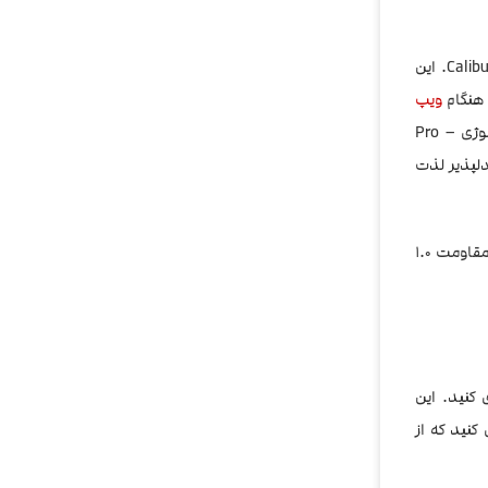
کارتریج Uwell Caliburn A3 & AK3، یک کارتریج پلاستیکی با کویل از پیش نصب شده است، طراحی شده برای سیستم‌های Caliburn A3 و Caliburn AK3. این
 هنگام
ویپ
کردن، هیچ علامتی از طعم یا مزه آزاردهنده‌ای مانند پلاستیک احساس نخواهید کرد. کارتریج‌های A3، مانند سایر محصولات قبلی UWELL، از تکنولوژی Pro –
دلپذیر لذت
تولید شده که ظرفیت حجم تانک آن 2 میلی لیتر می باشد. این کارتریج با مقاومت 1.0
خریداری کنید. این
کنید که از