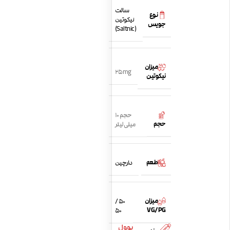
سالت
نوع
نیکوتین
جویس
(Saltnic)
میزان
25mg
نیکوتین
حجم 10
حجم
میلی لیتر
طعم
دارچین
میزان
50 /
VG/PG
50
یوول