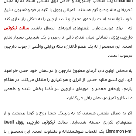
Cinnamon
یک انتخاب جسورانه و خاص برای کسانی است که به دنبال
تجربه‌ای متفاوت و گرم هستند. کمپانی یوول با تکیه بر فرمولاسیون دقیق
خود، توانسته است رایحه‌ی عمیق و تند دارچین را به شکلی بازسازی کند
که برای دوست‌داران طعم‌های ادویه‌ای ایده‌آل باشد.
سالت نیکوتین
دارچین یوول
، تعادلی میان تندی ذاتی دارچین و یک شیرینی بسیار ملایم
است. این محصول نه یک طعم فانتزی، بلکه روایتی واقعی از چوب دارچین
مرغوب است.
به محض اولین دم، گرمای مطبوع دارچین را در دهان خود حس خواهید
کرد. این تندی ملایم حسی از انرژی و هوشیاری را منتقل می‌کند. در هنگام
بازدم، رایحه‌ی معطر و ادویه‌ای دارچین در فضا پخش شده و طعمی
ماندگار و تمیز در دهان باقی می‌گذارد.
اگر به دنبال طعمی هستید که به ویپینگ شما روح و گرما ببخشد و از
طعم‌های تکراری خسته شده‌اید،
سالت نیکوتین دارچین یوول Uwell
Cinnamon 10ml
یک انتخاب هوشمندانه و متفاوت است. این محصول با