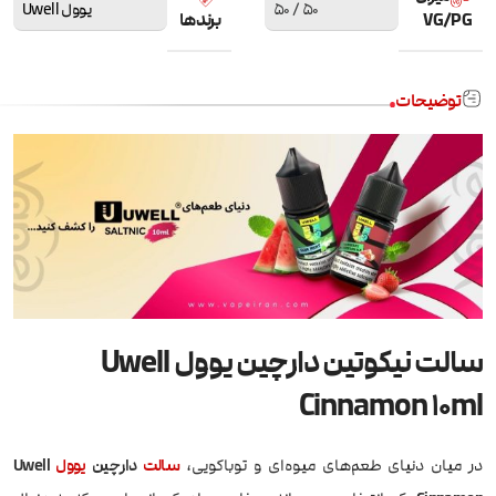
50 / 50
یوول Uwell
VG/PG
برندها
توضیحات
سالت نیکوتین دارچین یوول Uwell
Cinnamon 10ml
در میان دنیای طعم‌های میوه‌ای و توباکویی،
سالت
دارچین
یوول
Uwell