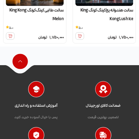
سالت هندوانه یخ کینگ کونگ King
سالت طالبی کینگ کونگ King Kong
Melon
Kong Lush Ice
5.0
5.0
1,750,000
تومان
1,750,000
تومان
ضمانت کالای اورجینال
آموزش استفاده و راه اندازی
تضمین بهترین قیمت
پس با خیال آسوده خرید کنید