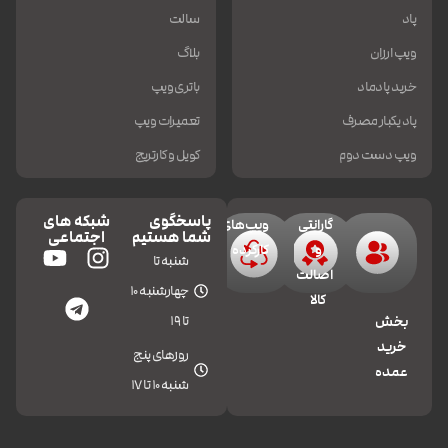
پاد
سالت
ویپ ارزان
بلاگ
خرید پادماد
باتری ویپ
پاد یکبار مصرف
تعمیرات ویپ
ویپ دست دوم
کویل و کارتریج
پاسخگوی
شبکه های
گارانتی
ویپ‌های
شما هستیم
اجتماعی
و
کارکرده
شنبه تا
اصالت
چهارشنبه 10
کالا
تا 19
بخش
خرید
روزهای پنج
عمده
شنبه 10 تا 17