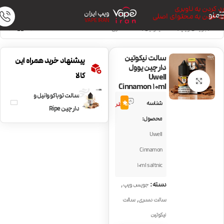
رد کردن به ناوبری
ویپ ایران
منو
رد کردن به محتوای اصلی
VAPE IRAN
خانه
/
جویس ویپ
/
سالت نیکوتین
/
سالت دسری
سالت نیکوتین
پیشنهاد خرید همراه این
دارچین یوول
کالا
Uwell
بزرگنمایی تصویر
Cinnamon 10ml
سالت توباکو وانیل و
1
شناسه
5.0
نظر
دارچین Ripe
محصول:
Vapes VCT
Uwell
Cinnamon
Cinnamon
10ml saltnic
,
دسته:
جویس ویپ
,
سالت دسری
سالت
نیکوتین