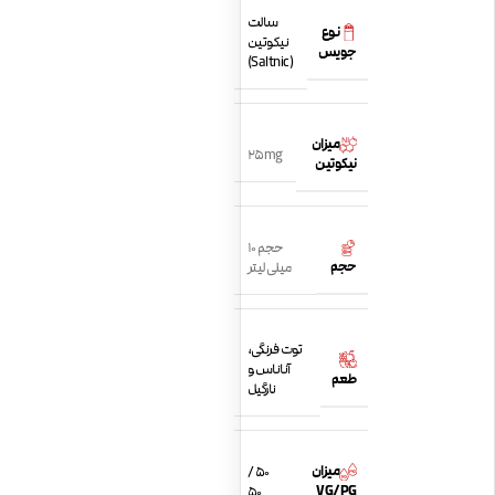
سالت
نوع
نیکوتین
جویس
(Saltnic)
میزان
25mg
نیکوتین
حجم 10
حجم
میلی لیتر
توت فرنگی،
آناناس و
طعم
نارگیل
میزان
50 /
VG/PG
50