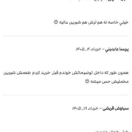
خيلي خاصه نه هم ترش هم شيرين عاليه 😍
پريسا عابديني
–
خرداد 4, 1405
همون طور كه داخل توضيحاتش خوندم قبل خريد كردم طعمش شيرين
مخمليش حس ميشه 😍
سیاوش قریشی
–
خرداد 18, 1405
خیلی خوش مزست