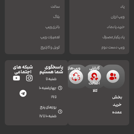
پاد
سالت
ویپ ارزان
بلاگ
خرید پادماد
باتری ویپ
پاد یکبار مصرف
تعمیرات ویپ
ویپ دست دوم
کویل و کارتریج
پاسخگوی
شبکه های
گارانتی
ویپ‌های
شما هستیم
اجتماعی
و
کارکرده
شنبه تا
اصالت
چهارشنبه 10
کالا
تا 19
بخش
خرید
روزهای پنج
عمده
شنبه 10 تا 17