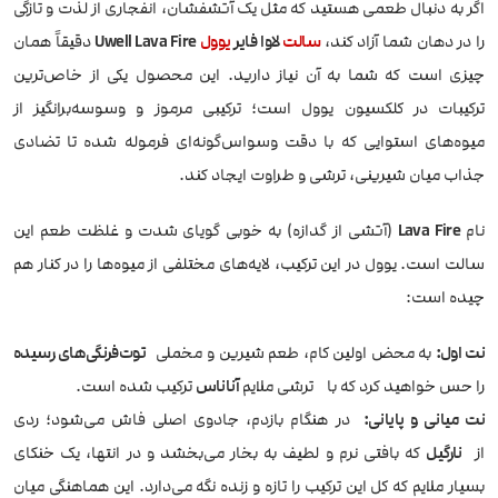
اگر به دنبال طعمی هستید که مثل یک آتشفشان، انفجاری از لذت و تازگی
را در دهان شما آزاد کند،
سالت
لاوا فایر
یوول
Uwell Lava Fire
دقیقاً همان
چیزی است که شما به آن نیاز دارید. این محصول یکی از خاص‌ترین
ترکیبات در کلکسیون یوول است؛ ترکیبی مرموز و وسوسه‌برانگیز از
میوه‌های استوایی که با دقت وسواس‌گونه‌ای فرموله شده تا تضادی
جذاب میان شیرینی، ترشی و طراوت ایجاد کند.
نام
Lava Fire
(آتشی از گدازه) به خوبی گویای شدت و غلظت طعم این
سالت است. یوول در این ترکیب، لایه‌های مختلفی از میوه‌ها را در کنار هم
چیده است:
نت اول:
به محض اولین کام، طعم شیرین و مخملی
توت‌فرنگی‌های رسیده
را حس خواهید کرد که با ترشی ملایم
آناناس
ترکیب شده است.
نت میانی و پایانی:
در هنگام بازدم، جادوی اصلی فاش می‌شود؛ ردی
از
نارگیل
که بافتی نرم و لطیف به بخار می‌بخشد و در انتها، یک خنکای
بسیار ملایم که کل این ترکیب را تازه و زنده نگه می‌دارد. این هماهنگی میان