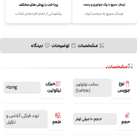
پرداخت با روش های مختلف
ارسال سریع با پیک موتوری و پست
ارسال سریع به سراسر ایران
پشتیبانی از تمام کارت‌های شتاب
مشخصات
توضیحات
دیدگاه
مشخصات
نوع
میزان
سالت نیکوتین
25mg
جویس
نیکوتین
(Saltnic)
توت فرنگی، آناناس و
حجم 10 میلی لیتر
حجم
طعم
نارگیل