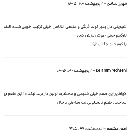
مهری منادی
–
اردیبهشت 24, 1405
شیرینی دل پذیر توت فرنگی و ملسی اناناس خیلی ترکیب خوبی شده البته
نارگیلم خیلی خوش مزش کرده
با کیفیت و جذاب 😍
Delaram Mohseni
–
اردیبهشت 30, 1405
لاوافایر این طعم خیلی قدیمی و محشره، اولین بار برند نیکد100 این طعم رو
ساخت. طعم تابستونی لب ساحلی باحال
امين مشهور
–
اردیبهشت 31, 1405