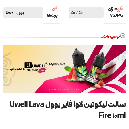
میزان
50 / 50
یوول Uwell
VG/PG
برندها
توضیحات
سالت نیکوتین لاوا فایر یوول Uwell Lava
Fire 10ml