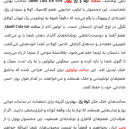
تازگی ببخشد،
سالت
کولا و یخ
یوول
Uwell Cola Ice 10ml
انتخاب نهایی
شماست. این محصول با ترکیب جادویی طعم کلاسیک کولا و سرمای یخ،
تجربه‌ای از ویپینگ را رقم می‌زند که دقیقاً شبیه به نوشیدن یک لیوان کولای
تگرگی در اوج گرمای تابستان است. با اولین کام از
سالت Uwell Cola Ice
،
طعم آشنا و دوست‌داشتنی نوشابه‌های گازدار دهان شما را پر می‌کند.
شیرینی متعادل و نت‌های کاراملی خاص کولا در ابتدا خودنمایی می‌کنند،
اما داستان به اینجا ختم نمی‌شود. بلافاصله موجی از سرما از راه می‌رسد
تا گلوی شما را تازه کرده و حس سنگینی نیکوتین را به یک لذت سبک و
خنک تبدیل کند. این
سالت نیکوتین
برای کسانی طراحی شده که عاشق
طعم‌های نوشیدنی و خنک هستند و می‌خواهند در تمام طول روز، حس
شادابی خود را حفظ کنند.
سالت‌های خنک مثل
کولا یخ
، بهترین گزینه برای استفاده در ساعات میانی
روز و زمان‌هایی هستند که نیاز به یک وقفه کوتاه و انرژی‌بخش دارید. اگر از
طرفداران طعم‌های فانتزی و نوشابه‌ای هستید، این محصول یوول را از
ویپ
ایران بخواهید و قطعاً به لیست محبوب‌های شما اضافه خواهد