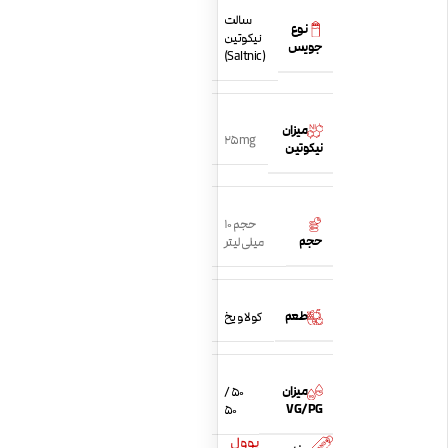
سالت
نوع
نیکوتین
جویس
(Saltnic)
میزان
25mg
نیکوتین
حجم 10
حجم
میلی لیتر
طعم
کولا و یخ
میزان
50 /
VG/PG
50
یوول