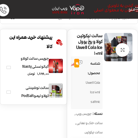
رد کردن به ناوبری
ویپ ایران
منو
رد کردن به محتوای اصلی
VAPE IRAN
خانه
/
جویس ویپ
/
سالت نیکوتین
/
سالت خنک و نعنایی
سالت نیکوتین
پیشنهاد خرید همراه این
کولا و یخ یوول
کالا
Uwell Cola Ice
بزرگنمایی تصویر
10ml
جویس سالت کولا و
1
شناسه
5.0
نظر
آلبالو نستی Nasty
محصول:
1,899,000
تومان
Cherry Cola
Uwell Cola
سالت نوشیدنی
Ice 10ml
کولا و لیمو PodSalt
saltnic
Cola Lime
,
دسته:
جویس ویپ
,
سالت خنک و نعنایی
سالت نیکوتین