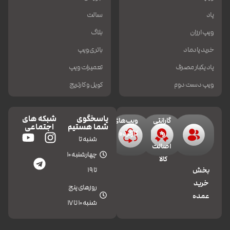
پاد
سالت
ویپ ارزان
بلاگ
خرید پادماد
باتری ویپ
پاد یکبار مصرف
تعمیرات ویپ
ویپ دست دوم
کویل و کارتریج
پاسخگوی
شبکه های
گارانتی
ویپ‌های
شما هستیم
اجتماعی
و
کارکرده
شنبه تا
اصالت
چهارشنبه 10
کالا
تا 19
بخش
خرید
روزهای پنج
عمده
شنبه 10 تا 17