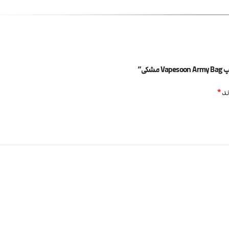
کی”
*
ند