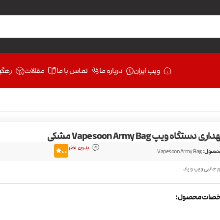
ویپ ایران
درباره ما
تماس با ما
مقالات
رهگی
دستگاه ویپ Vapesoon Army Bag مشکی
بدون نظر
حصول:
Vapesoon Army Bag
0.0
زم جانبی ویپ و پاد
صات محصول: