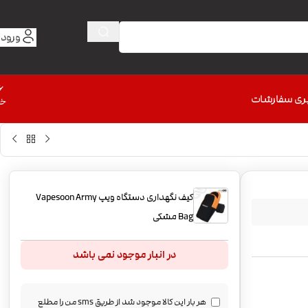
ورود 
6
ری سفارشات
خط
کیف نگهداری دستگاه ویپ Vapesoon Army
Bag مشکی
در انبار موجود نمی باشد
هر بار این کالا موجود شد از طریق sms من را مطلع