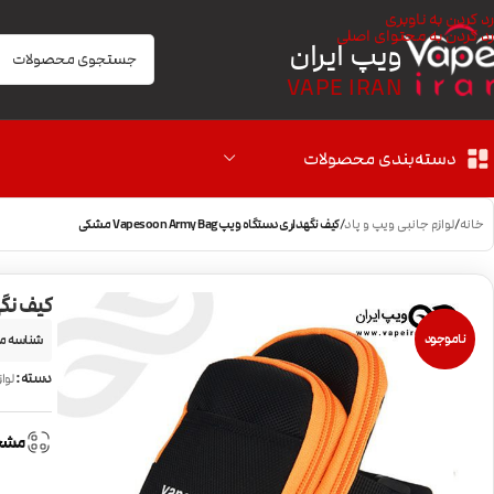
رد کردن به ناوبری
رد کردن به محتوای اصلی
ویپ ایران
VAPE IRAN
دسته‌بندی محصولات
خانه
/
لوازم جانبی ویپ و پاد
/
کیف نگهداری دستگاه ویپ Vapesoon Army Bag مشکی
کیف نگهداری 
ناموجود
شناسه م
دسته:
لوا
مشخ