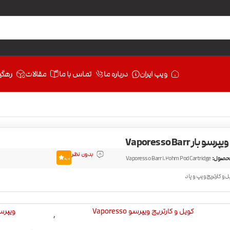
ویپ ایران
درباره ما
تماس با ما
مقالات
رهگی
و بار Vaporesso Barr
بدون نظر
حصول:
Vaporesso Barr 1.2ohm Pod Cartridge
0.0
ل و کارتریج ویپ و پاد
کویل و کارتریج ویپرسو Vaporesso
ویپرسو esso
,