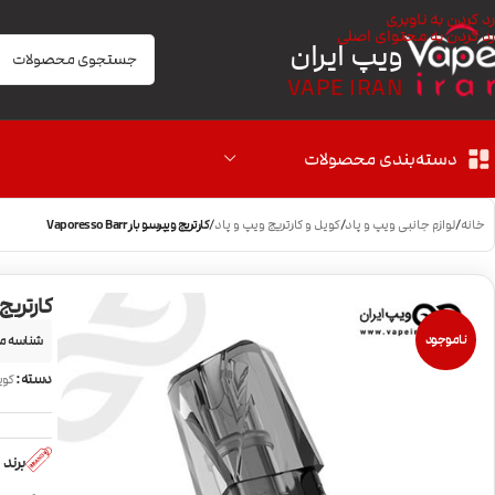
رد کردن به ناوبری
رد کردن به محتوای اصلی
ویپ ایران
VAPE IRAN
دسته‌بندی محصولات
خانه
/
لوازم جانبی ویپ و پاد
/
کویل و کارتریج ویپ و پاد
/
کارتریج ویپرسو بار Vaporesso Barr
کارتریج ویپرس
ناموجود
شناسه م
دسته:
کوی
برند