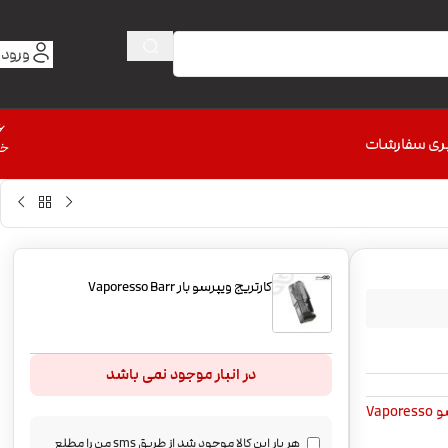
ورود 
6
ری سفارشات
خط
کارتریج ویپرسو بار Vaporesso Barr
در انبار موجود نمی باشد
Vapor
هر بار این کالا موجود شد از طریق sms من را مطلع