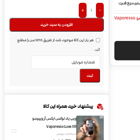
ترده رنج قدرت
+
-
Vapor
افزودن به سبد خرید
هر بار این کالا موجود شد از طریق sms من را مطلع
کن.
ثبت
پیشنهاد خرید همراه این کالا
ویپ پاد لوکس ایکس آر ویپرسو
Vaporesso Luxe XR
6,999,000
تومان