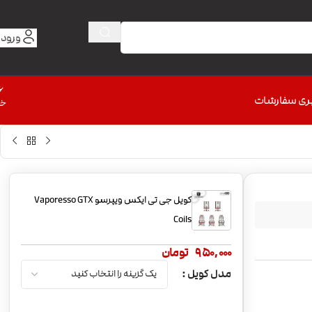
ورود 
6
ری سفارشات
خط
کویل جی تی ایکس ویپرسو Vaporesso GTX
Coils
950,000
تومان
مدل کویل