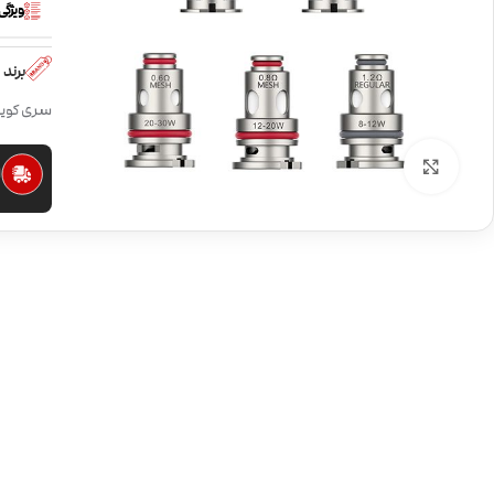
ویژگ
برند
سری کویل های GTX Mesh و GTX Triple MESH منا
بزرگنمایی تصویر
ا