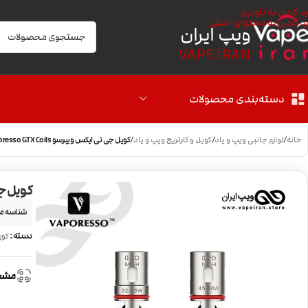
رد کردن به ناوبری
رد کردن به محتوای اصلی
ویپ ایران
VAPE IRAN
دسته‌بندی محصولات
خانه
/
لوازم جانبی ویپ و پاد
/
کویل و کارتریج ویپ و پاد
/
کویل جی تی ایکس ویپرسو Vaporesso GTX Coils
کویل جی تی 
شناسه م
دسته:
کوی
مشخ