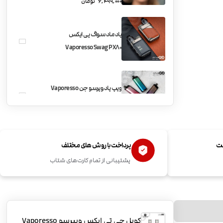
6,499,000
تومان
پاد ماد سواگ پی ایکس
Vaporesso Swag PX80
ویپ پاد وپرسو جن Vaporesso
Gen Air 40
اتومایزر Vaporesso GTX Tank
ست
پرداخت با روش های مختلف
22
پشتیبانی از تمام کارت‌های شتاب
پادماد لوکس 80 اس ویپرسو
Vaporesso Luxe 80S
کویل جی تی ایکس ویپرسو Vaporesso