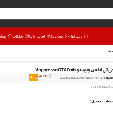
ویپ ایران
درباره ما
تماس با ما
مقالات
رهگی
ایکس ویپرسو Vaporesso GTX Coils
79 نظر
حصول:
Vaporesso GTX Series replacement Coil
4.7
ل و کارتریج ویپ و پاد
صات محصول: