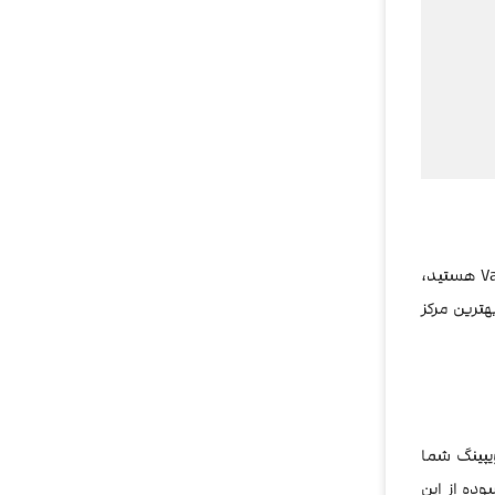
Vaporesso GTX Coils هستید،
هترین مرکز
یپینگ شما
 با خیالی آسوده از این