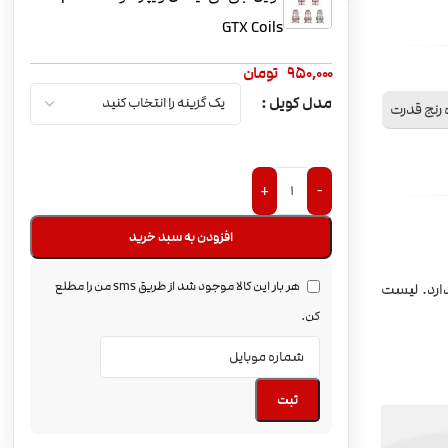
GTX Coils
ویپ پادماد Vaporesso Target
950,000
تومان
80
مدل کویل
 رنج قدرت
ویپ Vaporesso GTX GO40
+
-
افزودن به سبد خرید
ویپ پاد وپرسو لوکس پی ام 40
هر بار این کالا موجود شد از طریق sms من را مطلع
ود دارد. لیست
Vaporesso Luxe PM40
کن.
ویپ پاد لوکس ویپرسو
ثبت
Vaporesso Luxe 80