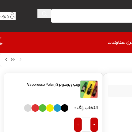
ورود 
6
ری سفارشات
خط
ویپ وپرسو پولار Vaporesso Polar
انتخاب رنگ
+
-