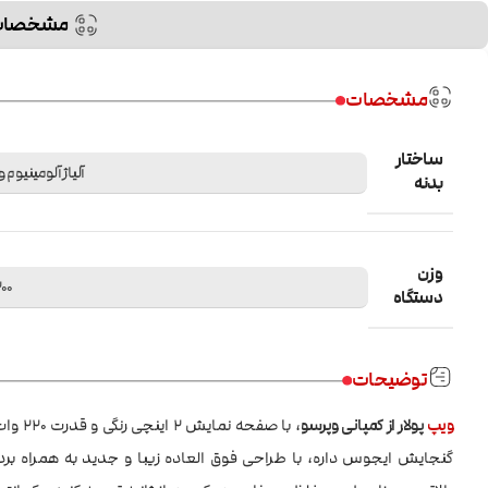
مشخصات
مشخصات
ساختار
آلیاژ آلومینیوم 
بدنه
وزن
200 گ
دستگاه
توضیحات
ویپ
پولار از کمپانی وپرسو
گنجایش ایجوس داره، با طراحی فوق العاده زیبا و جدید به همراه برد الکترونیکی جد