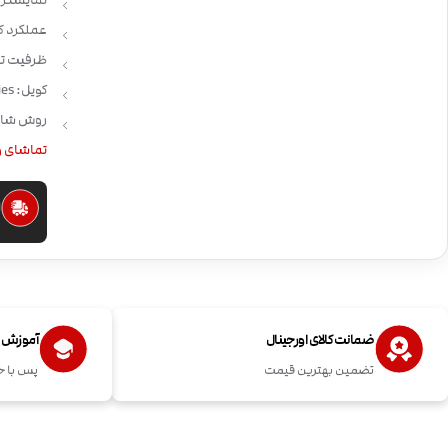
نمایشگر:
عملکرد ک
ظرفیت تانک: 6.5 
کویل: Vaporesso GT Series
روش شارژ:  USB
تماشای و
ا
ضمانت کالای اورجینال
آموزش اس
تضمین بهترین قیمت
پس با خ