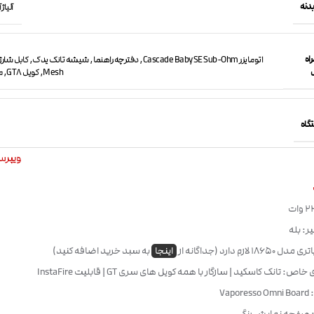
دنه
آلیاژ
اه
Mesh, کویل GT8, ماد Polar 220w
گاه
ویپرسو esso
ر: بله
1 لازم دارد (جداگانه از
اینجا
به سبد خرید اضافه کنید)
اص: تانک کاسکید | سازگار با همه کویل های سری GT | قابلیت InstaFire
Vap