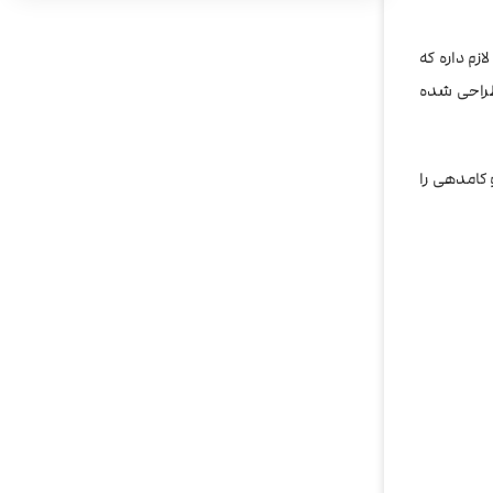
ین دستگاه قابلیت فست شارژ یا شارژ سریع رو هم داره که خیلی زودتر از دستگاه های هم اندازه شارژ میشه.باتری این دستگاه هم 2 عدد باتری 18650 لازم داره که
طراحی شده
یر با سرعت 0.001 ثانیه می‌باشد که طعم و کامدهی را