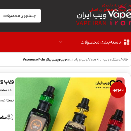
رد کردن به ناوبری
رد کردن به محتوای اصلی
ویپ ایران
VAPE IRAN
دسته‌بندی محصولات
خانه
/
دستگاه ویپ | Vape Kit
/
ویپ و پاد ارزان
/
ویپ وپرسو پولار Vaporesso Polar
ویپ وپرسو پول
ناموجود
شناسه م
دسته:
وی
مشخ