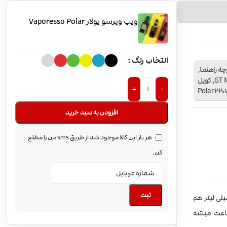
ویپ وپرسو پولار Vaporesso Polar
انتخاب رنگ
Cascade Baby SE, دفترچه راهنما,
شیشه تانک یدک, کابل شارژ USB, کویل GT Mesh, کویل
+
-
افزودن به سبد خرید
هر بار این کالا موجود شد از طریق sms من را مطلع
کن.
ثبت
 2 اینچی رنگی و قدرت 220 وات، با تانک کاسکید جدید، که تکنولوژی مکش هوای بسیار عالی ای داره و 6.5 میلی لیتر هم
اعث میشه