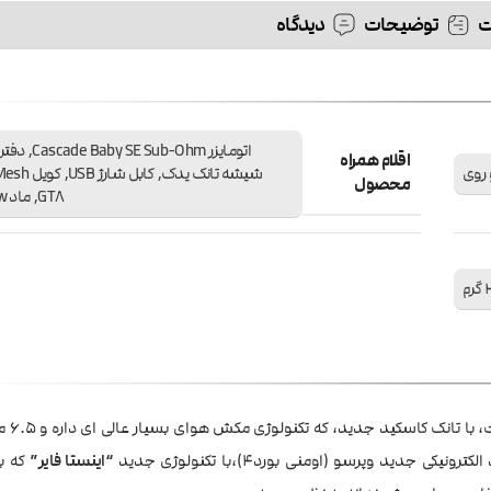
توضیحات
دیدگاه
اتومایزر  Sub-Ohm
اقلام همراه
و روی
محصول
GT8, ماد Polar 220w
رم
، با صفحه نمایش
ید وپرسو (اومنی بورد4)،با تکنولوژی جدید
“اینستا فایر”
که ب