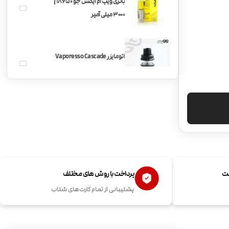
باتری ویپ ام ایکس جو 18650 |
3000 میلی آمپر
اتومایزر Vaporesso Cascade
Tank
شیشه یدکی تانک Vaporesso
Cascade Baby SE
باتری ویپ سامسونگ 18650 |
ست
پرداخت با روش های مختلف
2200 میلی آمپر
پشتیبانی از تمام کارت‌های شتاب