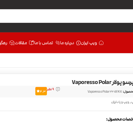
ویپ ایران
درباره ما
تماس با ما
مقالات
رهگی
ار Vaporesso Polar
9 نظر
حصول:
Vaporesso Polar 220W Kit
4.3
,
پ
ویپ و پاد ارزان
صات محصول: