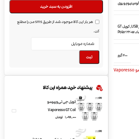
 آلومینیوم و روی
افزودن به سبد خرید
هر بار این کالا موجود شد از طریق sms من را مطلع
اتومایزر Cascade Baby SE Sub-Ohm, دفترچه راهنما, شیشه تانک یدک, کابل شارژ USB, کویل GT
کن.
200 گرم
ثبت
Vapor
پیشنهاد خرید همراه این کالا
کویل جی تی ویپرسو
Vaporesso GT Coil
1,099,000
تومان