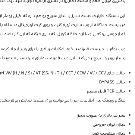
بالاترین میزان طعم و غلظت بخار رو در کسری از ثانیه تجربه کنید، یک ا
میبایست جداگانه از وب سایت تهیه کنید و روی کیت اورجینال دستگاه 
که ایجوس رو کمی جدا از محفظه کویل نگه داری میکنه که این کار باعث
بسیار بهتر و سریع‌تر می‌کند. این ویپ قدرتمند دارای منو بسیار متنوع 
حالت های Smart VW (H / N / S) / VT (SS، NI، TI) / CCT / CCW / VV / CCV
حالت BYPASS
حالت TCR قابل تنظیم
هنگام ویپینگ نیز، اطلاعات زیر را می‌توانید روی صفحه نمایش پولار مشا
عمر هر باتری به صورت مجزا
میزان توان خروجی
میزان مقاومت کویل