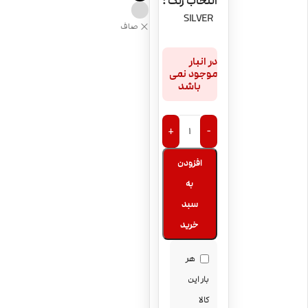
انتخاب رنگ
SILVER
صاف
در انبار
موجود نمی
باشد
+
-
افزودن
به
سبد
خرید
هر
بار این
کالا