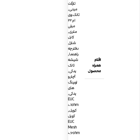
تارگت
مینی
,
تانک وی
ام 22
میلی
متری
,
کابل
شارژ
,
دفترچه
راهنما
,
اقلام
شیشه
همراه
تانک
محصول
یدکی
,
آچار و
اورینگ
های
یدکی
,
EUC
0.1ohm
کویل
,
کویل
EUC
Mesh
0.6ohm