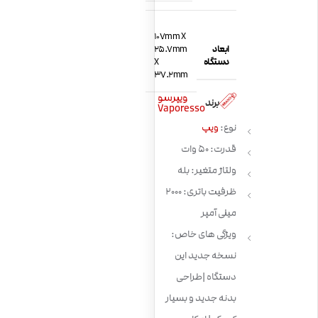
107mm X
ابعاد
25.7mm
دستگاه
X
37.2mm
ویپرسو
برند
Vaporesso
نوع:
ویپ
قدرت: 50 وات
ولتاژ متغیر: بله
ظرفیت باتری: 2000
میلی آمپر
ویژگی های خاص:
نسخه جدید این
دستگاه |طراحی
بدنه جدید و بسیار