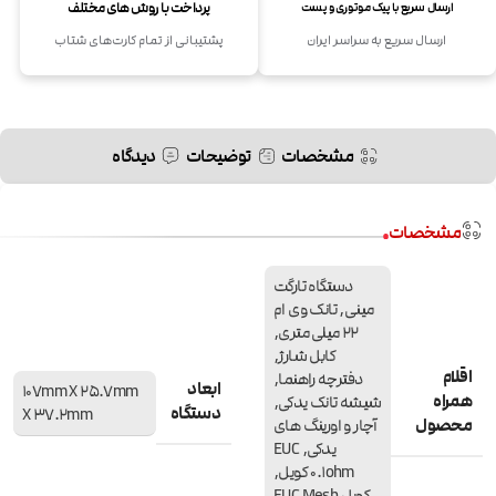
پرداخت با روش های مختلف
ارسال سریع با پیک موتوری و پست
ارسال سریع به سراسر ایران
پشتیبانی از تمام کارت‌های شتاب
مشخصات
توضیحات
دیدگاه
مشخصات
دستگاه تارگت
مینی
,
تانک وی ام
22 میلی متری
,
کابل شارژ
,
اقلام
دفترچه راهنما
,
ابعاد
107mm X 25.7mm
همراه
شیشه تانک یدکی
,
دستگاه
X 37.2mm
محصول
آچار و اورینگ های
یدکی
,
EUC
0.1ohm کویل
,
کویل EUC Mesh