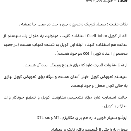
Yaser
–
خرداد 28, 1399
نکات مثبت : بسیار کوچک و مجع و جور راحت در جیب جا میشه .
اگه از کویل Ccell 1ohm استفاده کنید ، میتونید به عنوان پاد سیستم از
سالت هم استفاده کنید ، البته این کویل به شدت کمیاب هست (در جعبه
محصول ۱ عدد کویل ccell موجود هست).
از ۵ تا ۵۰ وات قدرت داره که برای شروع ویپینگ ایده آل هست.
سیستم تعویض کویل خیلی آسان هست و دیگه برای تعویض کویل نیازی
به خالی کردن مخزن وجود نیست.
حالت اسمارت داره برای تشخیص مقاومت کویل و تنظیم خودکار وات
سازگار با کویل .
ایرفلو بسیار خوبی داره هم برای مکانیزم MTL و هم DTL
مخزن به راحتی از قسمت بالای تانک‌ پر‌ میشه.