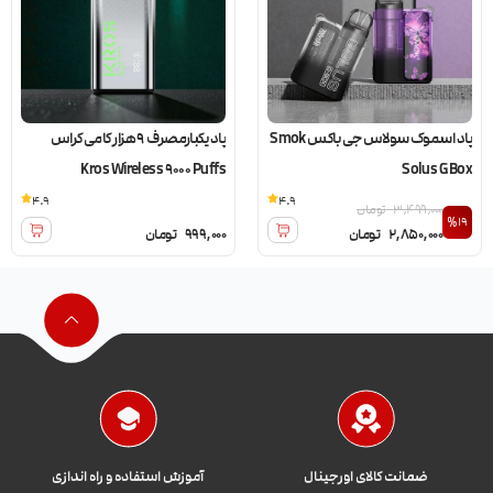
پاد اسموک سولاس جی باکس Smok
پاد یکبارمصرف 9 هزار کامی کراس
Kros Wireless 9000 Puffs
Solus G Box
4.9
4.9
3,499,000
تومان
%19
2,850,000
تومان
999,000
تومان
ضمانت کالای اورجینال
آموزش استفاده و راه اندازی