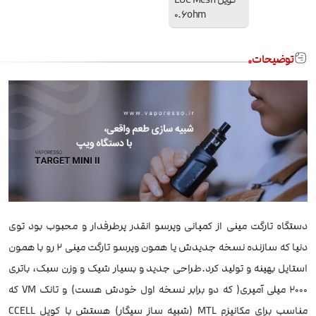
0.6ohm
توضیحات
دستگاه تارگت مینی از کمپانی وپرسو انقدر پرطرفدار و محبوب بود توی
دنیا که سازنده نسخه جدیدش یا همون وپرسو تارگت مینی 2 رو با همون
استایل بهینه و تولید کرد.طراحی جدید و بسیار شیک و وزن سبک، باتری
2000 میلی آمپری( که دو برابر نسخه اول خودش هست) و تانک VM که
مناسب برای مکانیزم MTL (شبیه ساز سیگار) هستش با کویل CCELL