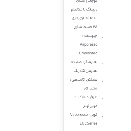
کوچک | امکان
ویپینگ با مکانیزم
MTL | شارژ باتری
2A فست شارژ
چیپست :
Vaporesso
Omniboard
نمایشگر: صفحه
نمایش تک رنگ
عملکرد کامدهی:
دکمه ای
ظرفیت تانک: 2
میلی لیتر
کویل: Vaporesso
EUC Series