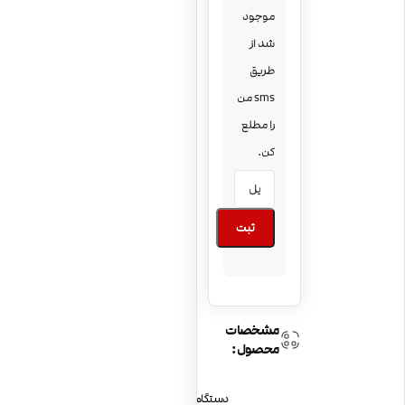
موجود
شد از
طریق
sms من
را مطلع
کن.
ثبت
مشخصات
محصول:
دستگاه