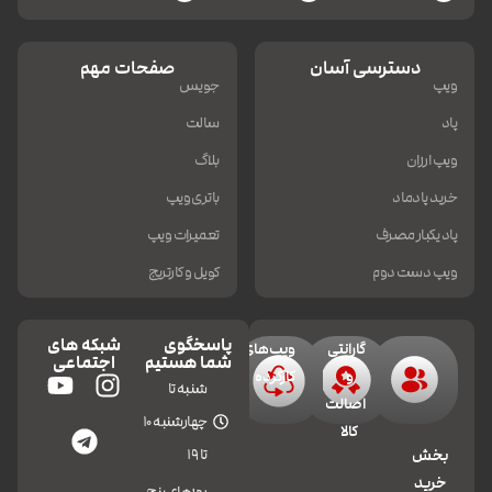
دسترسی آسان
صفحات مهم
ویپ
جویس
پاد
سالت
ویپ ارزان
بلاگ
خرید پادماد
باتری ویپ
پاد یکبار مصرف
تعمیرات ویپ
ویپ دست دوم
کویل و کارتریج
پاسخگوی
شبکه های
گارانتی
ویپ‌های
شما هستیم
اجتماعی
و
کارکرده
شنبه تا
اصالت
چهارشنبه 10
کالا
تا 19
بخش
خرید