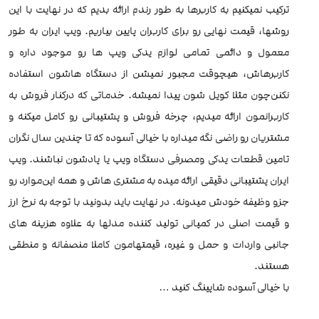
ترکیب نمیکنیم به کاربرها به طور رندم ارائه بدیم که در نهایت با این
روشها، قیمت نهایی رو برای کاربران پایین بیاریم. ویپ ایران به طور
معمول و دائمی تمامی لوازم یدکی ویپ ها رو موجود داره و
‌کاربرهاش، هیچوقت مجبور نمیشن از دستگاه هاشون استفاده
نکنن‌چون مثلا کویل شون پیدا نمیشه. خدماتی که در‌کنار فروش به
کاربرانمون ارائه میدیم، چرخه فروش و پشتیبانی رو کامل میکنه و
مشتریان رو راضی نگه میداره با خیالی آسوده که تا چندین سال نگران
تامین قطعات یدکی و‌مصرفی دستگاه ویپ یا پادشون نباشند. ویپ
ایران پشتیبانی دقیقی ارائه میده به مشتری هاش و همه این‌موارد رو
جزو وظیفه خودش میدونه. در نهایت باید بدونید با توجه به نرخ ارز
و قیمت اصلی در کمپانی تولید کننده مدلها به علاوه هزینه های
جانبی واردات و حمل و غیره، قیمتهامون کاملا منصفانه و منطقی
هستند.
با خیالی آسوده شاپینگ کنید …