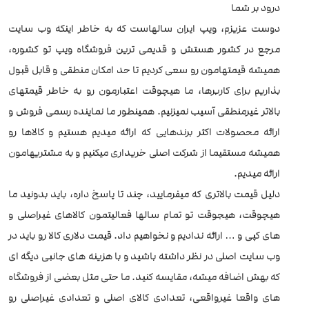
درود بر شما
دوست عزیزم، ویپ ایران سالهاست که به خاطر اینکه وب سایت
مرجع در کشور هستش و قدیمی ترین فروشگاه ویپ تو کشوره،
همیشه قیمتهامون رو سعی کردیم تا حد امکان منطقی و قابل قبول
بذاریم برای کاربرها، ما هیچوقت اعتبارمون رو به خاطر قیمتهای
بالاتر غیرمنطقی آسیب نمیزنیم. همینطور ما نماینده رسمی فروش و
ارائه محصولات اکثر برندهایی که ارائه میدیم هستیم و کالاها رو
همیشه مستقیما از شرکت اصلی خریداری میکنیم و به مشتریهامون
ارائه میدیم.
دلیل قیمت بالاتری که میفرمایید، چند تا پاسخ داره، باید بدونید ما
هیچوقت، هیجوقت تو تمام سالها فعالیتمون کالاهای غیراصلی و
های کپی و … ارائه ندادیم و‌ نخواهیم داد. قیمت دلاری کالا رو باید در
وب سایت اصلی در نظر داشته باشید و با هزینه های جانبی دیگه ای
که بهش اضافه میشه، مقایسه کنید. ما حتی مثل بعضی از فروشگاه
های واقعا غیرواقعی، تعدادی کالای اصلی و تعدادی غیراصلی رو