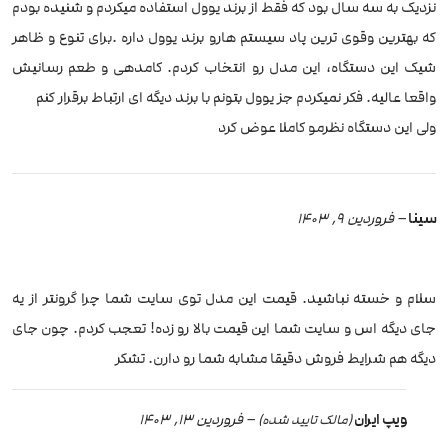
نزدیک به سه سال بود که فقط از برند یوول استفاده میکردم و شنیده بودم
که بهترین و‌قوی ترین پاد سیستم هارو برند یوول داره .برای تنوع و ظاهر
شیک این دستگاه، این مدل رو‌ انتخاب کردم. کامدهی و طعم رسانیش
واقعا عالیه. فکر نمیکردم جز یوول بتونم با برند‌ دیگه ای ارتباط برقرار کنم
ولی این دستگاه نظرمو کاملا عوض کرد
سینا
–
فروردین 9, 1403
سلام و خسته نباشید. قیمت این مدل توی سایت شما چرا گرونتر از یه‌
جای دیگه اس و سایت شما این قیمت بالا رو زده! تعجب کردم. چون جای
دیگه هم شرایط فروش دقیقا مشابه شما رو دارن. تشکر
ویپ ایران
–
فروردین 13, 1403
(مالک تایید شده)