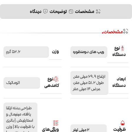
مشخصات
توضیحات
دیدگاه
مشخصات
نوع
وزن
ویپ های دومنظوره
52.6 گرم
دستگاه
ارتفاع 69.9 میلی متر,
ابعاد
نوع
طول 51.2 میلی متر،
اتوماتیک
دستگاه
کامدهی
عرض 14 میلی متر
طراحی بدنه ارتقا
یافته، مینیمال و
استایلیش | باتری
با ظرفیت بالا | وزن
ظرفیت
ویژگی‌های
2 میلی لیتر