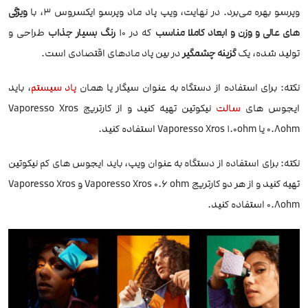
وپرسو بهره می‌برد. در نهایت، ویپ پاد ماد وپرسو ایکسروس 3، با
ویژگی
های عالی و وزن و ابعاد کاملا مناسب
که در 10
رنگ بسیار جذاب
طراحی و
تولید شده، یک
گزینه چشمگیر
در بین پاد مادهای اقتصادی است.
نکته: برای استفاده از دستگاه به عنوان سیگار یا همان
پاد سیستم
، باید
ایجوس های
سالت
نیکوتین تهیه کنید و از کارتریج Vaporesso Xros
0.8ohm یا Vaporesso Xros 1.0ohm استفاده کنید.
نکته: برای استفاده از دستگاه به عنوان ویپ، باید ایجوس های کم نیکوتین
تهیه کنید و از هر دو کارتریج Vaporesso Xros 0.6 ohm و Vaporesso Xros
0.8ohm استفاده کنید.