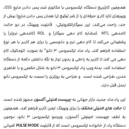
همچنین کارتریج دستگاه ایکسروس با مکانیزم ضد پس دادن مایع SSS،
ویپرهای تازه کار و حرفه‌ای را از شر لیکیج (یا همان پس دادن مایع) بیش از
حد، راحت می‌کند. این سیگارالکترونیکی، قابلیت ویپینگ در دو حالت
کامدهی MTL (مشابه کام دهی سیگار) و RDL (کامدهی نرم‌تر) را
پشتیبانی می‌کند تا کام دهی نرم و دلچسبی را برای هر کاربر با هر نوع
استفاده فراهم کند. پاد ماد ایکسروس 3 نانو” به صورت اتوماتیک کام
دهی می کند تا کاربر به راحتی و بدون نیاز به نگه داشتن دکمه از دستگاه
استفاده کند. بدنه ویپ پاد ایکسروس 3 نانو به شکل مکعبی و با ظاهری
مدرن طراحی شده است و طراحی به روزتری را نسبت به ایکسروس نانو
نسل قبل دارد.
این پاد ماد جدید بازار جهانی به
چیپست امنیتی آکسون
مجهز شده است
تا
حالت های امنیتی مختلف
را برای ویپینگ ایمن کاربر فراهم کند. همچنین
به لطف چیپست امینیتی آکسون، وپرسو ایکسروس 3 نانو، دومین
دستگاه پاد از خانواده ایکسروس است که از قابلیت
PULSE MODE
کمپانی