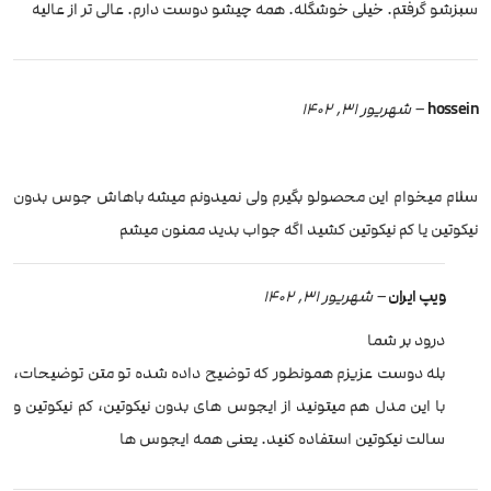
سبزشو گرفتم. خیلی خوشگله. همه چیشو دوست دارم. عالی تر از عالیه
hossein
–
شهریور 31, 1402
سلام میخوام این محصولو بگیرم ولی نمیدونم میشه باهاش جوس بدون
نیکوتین یا کم نیکوتین کشید اگه جواب بدید ممنون میشم
ویپ ایران
–
شهریور 31, 1402
درود بر شما
بله دوست عزیزم همونطور که توضیح داده شده تو متن توضیحات،
با این مدل هم میتونید از ایجوس های بدون نیکوتین، کم‌ نیکوتین و
سالت نیکوتین استفاده کنید. یعنی همه ایجوس ها