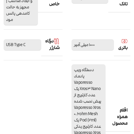
و ابعاد مناسب |
تانک
خاص
مجهز به حالت
کامدهی پالس
مود
درگاه
1000 میلی آمپر
USB Type C
باتری
شارژر
دستگاه ویپ
پادماد
Vaporesso
Xros3 Nano یک
عدد کارتریج از
پیش نصب شده
Vaporesso Xros
اقلام
0.6ohm Mesh
همراه
Pod (2ml) یک
محصول
عدد کارتریج یدکی
Vaporesso Xros