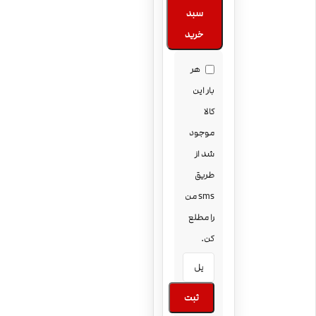
سبد
خرید
هر
بار این
کالا
موجود
شد از
طریق
sms من
را مطلع
کن.
ثبت