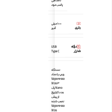
کامدهی
پالس مود
1000 میلی
باتری
آمپر
درگاه
USB
شارژر
Type C
دستگاه
ویپ پادماد
Vaporesso
Xros3
Nano یک
عدد کارتریج
از پیش
نصب شده
Vaporesso
Xros