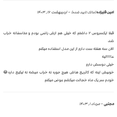
امین قلیزاده
–
اردیبهشت 16, 1403
(مالک تایید شده)
قبلا ایکسروس ۲ داشتم که خیلی هم ازش راضی بودم و متاسفانه خراب
شد
الان سه هفته ست دارم از این مدل استفاده میکنم
عااااالیه
خیلی دوسش دارم
خوبیش اینه که کاتریج هاش هیچ جوره نه خراب میشه نه لیکیج داره😂
خودم سر یک ماه خجالت میکشم عوض میکنم
مجتبی
–
مرداد 1, 1403