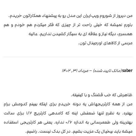
من دیروز از شوروم‌ ویپ‌ایران این مدل رو به پیشنهاد همکاراتون خریدم.
باورم نمیشه که خیلی راحت تر از چیزی که فکر میکردم هم خودم و هم
همسرم، دیگه نیاز و علاقه ای به سیگار کشیدن نداریم. عالیه
مرسی از کالاهای اورجینال تون.
saber
–
مرداد 31, 1402
(مالک تایید شده)
ظاهرش که خب قشنگ و با کیفیته.
من از همه کارتریجهاش یه دونه خریدم برای اینکه ببینم کدومش برام
بهتره. به نظرم تنها ضعفش اینه که کامدهی کارتریج 1/2 برای سالت
بهترینه ولی طعمرسانی به اندازه 0/6 نداره. یعنی هر کارتریجی استفاده
میشه باید بیخیال یک مزیت بشیم. در کل بدک نیست. راضیم.