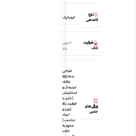
نوع
اتوماتیک
کامدهی
ظرفیت
2 میلی
تانک
لیتر
طراحی
بدنه ارتقا
یافته،
مینیمال و
استایلیش
| باتری با
ظرفیت بالا
ویژگی‌های
| وزن و
خاص
ابعاد
مناسب |
مجهز به
حالت