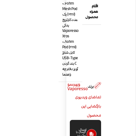
0.6ohm
اقلام
Mesh Pod
همراه
(2ml) یک
محصول
عدد کارتریج
یدکی
Vaporesso
Xros
0.8ohm
Pod (2ml)
کابل شارژ
USB-Type
C بند گردن
آویز دفترچه
راهنما
ویپرسو
برند
Vaporesso
تماشای ویدیوی
بازگشایی این
محصول
ارسال
ارسال با
پیک در