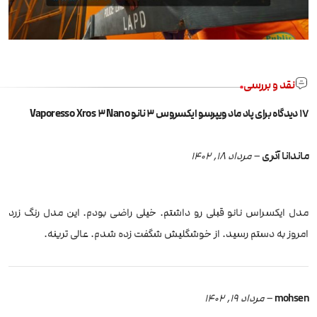
نقد و بررسی
17 دیدگاه برای
پاد ماد ویپرسو ایکسروس 3 نانو Vaporesso Xros 3 Nano
ماندانا آذری
–
مرداد 18, 1402
مدل ایکسراس نانو قبلی رو داشتم. خیلی راضی بودم. این مدل رنگ زرد
امروز به دستم رسید. از خوشگلیش شگفت زده شدم. عالی ترینه.
mohsen
–
مرداد 19, 1402