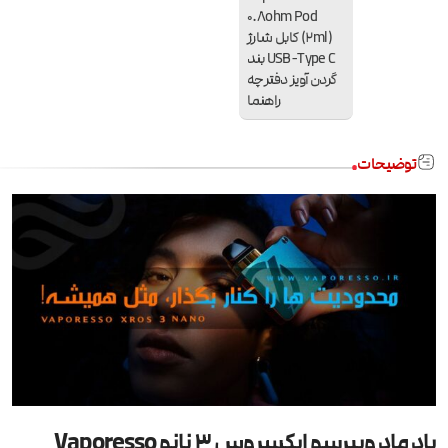
0.8ohm Pod
(2ml) کابل شارژ
USB-Type C بند
گردن آویز دفترچه
راهنما
توضیحات
پاد ماد ویپرسو ایکسروس 3 نانو Vaporesso