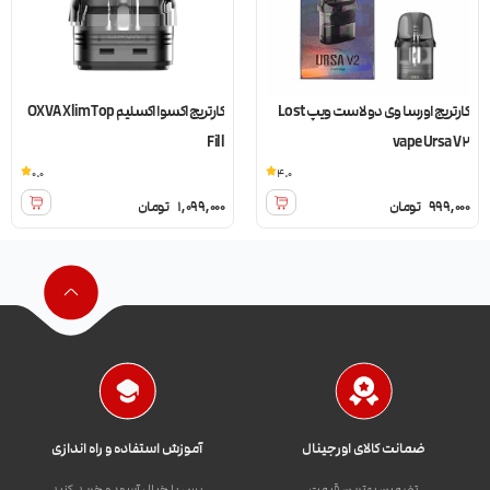
کارتریج اورسا وی دو لاست ویپ Lost
کارتریج اکسوا اکسلیم OXVA Xlim Top
Fill
vape Ursa V2
0.0
4.0
999,000
تومان
1,099,000
تومان
ضمانت کالای اورجینال
آموزش استفاده و راه اندازی
تضمین بهترین قیمت
پس با خیال آسوده خرید کنید