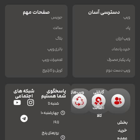
دسترسی آسان
صفحات مهم
ویپ
جویس
پاد
سالت
ویپ ارزان
بلاگ
خرید پادماد
باتری ویپ
پاد یکبار مصرف
تعمیرات ویپ
ویپ دست دوم
کویل و کارتریج
پاسخگوی
شبکه های
گارانتی
ویپ‌های
شما هستیم
اجتماعی
و
کارکرده
شنبه تا
اصالت
چهارشنبه 10
کالا
تا 19
بخش
خرید
روزهای پنج
عمده