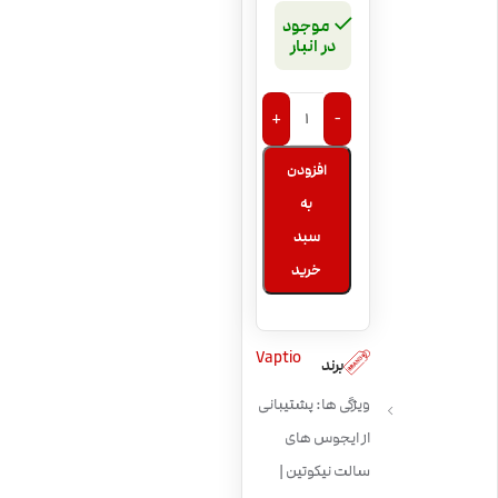
موجود
در انبار
+
-
افزودن
به
سبد
خرید
Vaptio
برند
ویژگی ها: پشتیبانی
از ایجوس های
سالت نیکوتین |