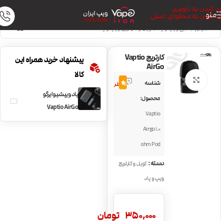
رد کردن به ناوبری
ویپ ایران
منو
رد کردن به محتوای اصلی
VAPE IRAN
خانه
/
لوازم جانبی ویپ و پاد
/
کویل و کارتریج ویپ و پاد
کارتریج Vaptio
پیشنهاد خرید همراه این
AirGo
کالا
1
بزرگنمایی تصویر
شناسه
5.0
نظر
پاد ویپشیو ایرگو
محصول:
Vaptio AirGo
Vaptio
Airgo 1.0
ohm Pod
دسته:
کویل و کارتریج
ویپ و پاد
350,000
تومان