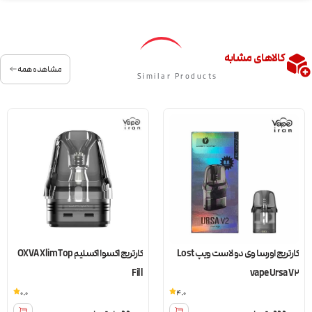
کالاهای مشابه
مشاهده همه
Similar Products
کارتریج اورسا وی دو لاست ویپ Lost
کارتریج اکسوا اکسلیم OXVA Xlim Top
Fill
vape Ursa V2
0.0
4.0