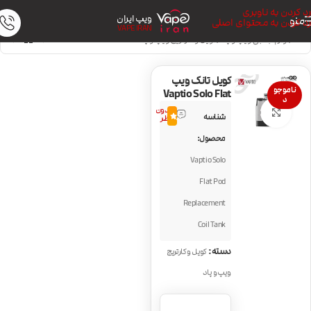
رد کردن به ناوبری
ویپ ایران
منو
رد کردن به محتوای اصلی
VAPE IRAN
خانه
/
لوازم جانبی ویپ و پاد
/
کویل و کارتریج ویپ و پاد
کویل تانک ویپ
ناموجو
Vaptio Solo Flat
د
بدون
بزرگنمایی تصویر
شناسه
0.0
نظر
محصول:
Vaptio Solo
Flat Pod
Replacement
Coil Tank
دسته:
کویل و کارتریج
ویپ و پاد