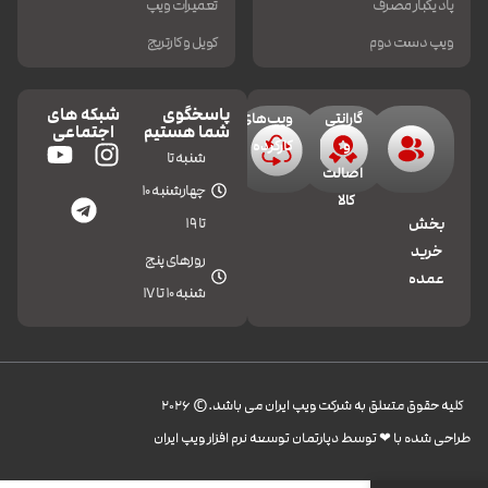
پاد یکبار مصرف
تعمیرات ویپ
ویپ دست دوم
کویل و کارتریج
پاسخگوی
شبکه های
گارانتی
ویپ‌های
شما هستیم
اجتماعی
و
کارکرده
شنبه تا
اصالت
چهارشنبه 10
کالا
تا 19
بخش
خرید
روزهای پنج
عمده
شنبه 10 تا 17
کليه حقوق متعلق به شرکت ویپ ایران می باشد.© 2026
طراحی شده با ❤︎ توسط دپارتمان توسعه نرم افزار ویپ ایران