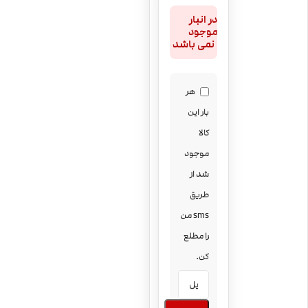
در انبار
موجود
نمی باشد
هر
بار این
کالا
موجود
شد از
طریق
sms من
را مطلع
کن.