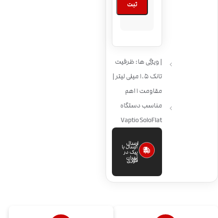
ثبت
| ویژگی ها: ظرفیت
تانک 1.5 میلی لیتر |
مقاومت 1 اهم
مناسب دستگاه
Vaptio SoloFlat
ارسال
ارسال با
پیک در
تهران
فوری