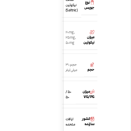
نوع
نیکوتین
جویس
(Saltnic)
20mg
,
میزان
25mg
,
نیکوتین
50mg
حجم 30
حجم
میلی لیتر
میزان
50 /
VG/PG
50
کشور
ایالات
سازنده
متحده