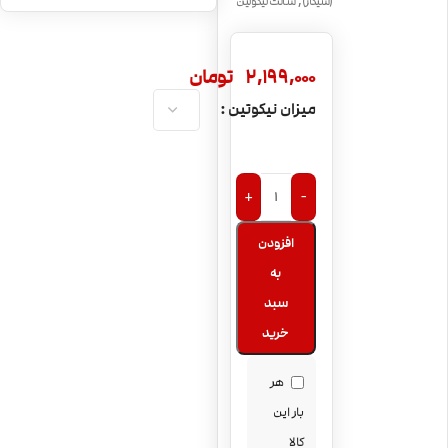
,
(سیگار)
سالت نیکوتین
جویس سالت طعم
Tobacco
سیگاربرگ کوبایی
NKD100 Cuban
2,199,000
تومان
Blend Saltnic
میزان نیکوتین
+
-
افزودن
به
سبد
خرید
هر
بار این
کالا