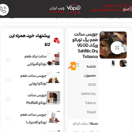
رد کردن به ناوبری
ویپ ایران
منو
رد کردن به محتوای اصلی
VAPE IRAN
خانه
/
جویس ویپ
/
سالت نیکوتین
/
سالت تنباکو (سیگار)
جویس سالت
پیشنهاد خرید همراه این
طعم برگ توباکو
کالا
ویگاد VGOD
بزرگنمایی تصویر
SaltNic Dry
Tobacco
سالت نیکد طعم
14
توباکو آمریکایی
شناسه
4.6
نظر
NKD100 Salt
محصول:
جویس سالت طعم
American Patriot
توباکو اروپایی
VGOD
NKD100 Salt Euro
SaltNic Dry
جویس سالت
gold
توباکو PodSalt
Tobacco
Classic Tobacco –
Eliquid
جویس سالت طعم
Cigarette
توباکو کلاسیک I
دسته:
سالت تنباکو
Love Salt Classic