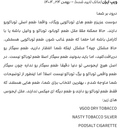
ویپ ایران
–
بهمن 24, 1404
(مالک تایید شده)
درود بر شما
دوست عزیزم طعم های توباکویی ویگاد، واقعا طعم اصلی توباکو‌‌رو
دارند. حالا ممکنه مثلا مثل طعم کوبانو، توباکو و وانیل باشه یا با
کارامل باشه اما حتما که طعم غالب شون طعم توباکویی هستش.
حالا مشکل چیه؟ مشکل اینکه شما انتظار دارید طعم سیگار رو
دریافت‌کنید، اما باید بدونید طعم سیگار اصلا طعم توباکو نیست. در
اصل هیچ ایجوسی تو دنیا دقیقا طعم سیگار رو نداره چون سیگار
طعم واقعی توباکو و برگ توباکو نیست اصلا! اما اینطور از توضیحات
شما ماوجه شدم ، بهترین انتخاب برای شما، طعم هایی هستند که
فقط طعم توباکو رو دارند و طعم دیگه ای میکس ندارند. مثل ایجوس
های زیر:
VGOD DRY TOBACCO
NASTY TOBACCO SILVER
PODSALT CIGARETTE