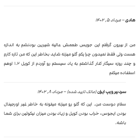
هادی
–
مرداد 5, 1402
من از بیرون گرفتم این جویس طعمش عالیه شیرین بودنشم به اندازه
هست ولی فقط نمیدون چرا یکم گلو میزنه شاید بخاطر این که من تازه کارم
و چند روزه سیگار کنار گذاشتم به پاد سیستم رو آوردم از کویل 1.2 اوهم
استفاده میکنم
سردبیر ویپ ایران
–
مرداد 8, 1402
(مالک تایید شده)
سلام دوست من. این که گلو رو میزنه میتونه به خاطر غیر اورجینال
بودن ایجوس، خراب بودن کویل و زیاد بودن میزان نیکوتین برای شما
باشه.