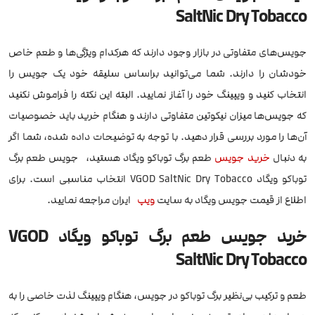
SaltNic Dry Tobacco
جویس‌های متفاوتی در بازار وجود دارند که هرکدام ویژگی‌ها و طعم خاص
خودشان را دارند. شما می‌توانید براساس سلیقه خود یک جویس را
انتخاب کنید و ویپینگ خود را آغاز نمایید. البته این نکته را فراموش نکنید
که جویس‌ها میزان نیکوتین متفاوتی دارند و هنگام خرید باید خصوصیات
آن‌ها را مورد بررسی قرار دهید. با توجه به توضیحات داده شده، شما اگر
به دنبال
خرید جویس
طعم برگ توباکو ویگاد هستید، جویس طعم برگ
توباکو ویگاد VGOD SaltNic Dry Tobacco انتخاب مناسبی است. برای
اطلاع از قیمت جویس ویگاد به سایت
ویپ
ایران مراجعه نمایید.
خرید جویس طعم برگ توباکو ویگاد VGOD
SaltNic Dry Tobacco
طعم و ترکیب بی‌نظیر برگ توباکو در جویس، هنگام ویپینگ لذت خاصی را به