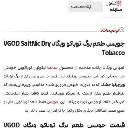
کشور
ایالات متحده
سازنده
توضیحات
جویس طعم برگ توباکو ویگاد VGOD SaltNic Dry
Tobacco
کمپانی ویگاد ایالات متحده از محصول
سالت
نیکوتین توباکویی خودش
هم رونمایی کرد.این ایجوس پرطرفدار با طعم خاص و غنی ای از
برگ توباکو
ویرجینیا خشک
که به صورت طبیعی فراوری شده مناسب ویپرهایی‌ست که
طرفدار طعم های نزدیک به سیگار هستند. فقط کافیه یکبار امتحانش
کنید! بر خلاف ایجوس کوبانو ویگاد، این
جویس
فقط طعم توباکویی دارد و
هیچ طعم اضافه‌ی دیگری مثل وانیل یا کارامل به همراه ندارد.
قیمت جویس طعم برگ توباکو ویگاد VGOD