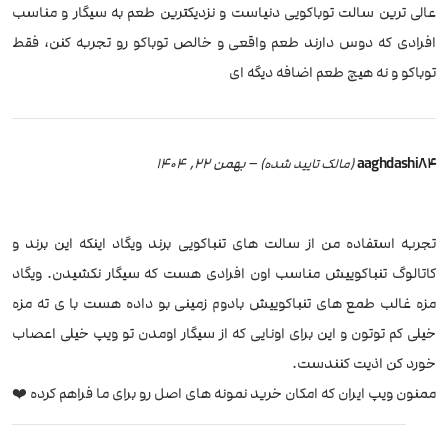
عالی ترین سالت توباکویی دنیاست و نزدیکترین طعم به سیگار و مناسب
افرادی که دوس دارند طعم واقعی و خالص توباکو رو تجربه کنن، فقط
توباکو و نه هیچ طعم اضافه دیگه ای
aaghdashi84
–
بهمن 22, 1404
(مالک تایید شده)
تجربه استفاده من از سالت های تنباکویی برند ویگاد اینکه این برند و
کاتالوگ تنباکوییش مناسب اون افرادی هست که سیگار نکشیدن. ویگاد
مزه غالب طمع های تنباکوییش بادوم زمینی بو داده هست با ی ته مزه
خیلی کم توتون و این برای اونایی که از سیگار اومدن تو ویپ خیلی اعصاب
خورد کن اذیت کنندست.
ممنون ویپ ایران که امکان خرید نمونه های اصل رو برای ما فراهم کرده ❤️