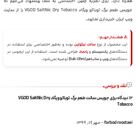
همراه دارد. برای تجربه چنین احساسی به شما پیشنهاد می‌کنیم که
جویس طعم برگ توباکو ویگاد VGOD SaltNic Dry Tobacco را از سایت
ویپ ایران خریداری نمایید.
⚠️ هشــدار مهــم:
این محصول از نوع
سالت نیکوتین
بوده و به‌طور اختصاصی برای استفاده در
دستگاه‌های
پادسیستم
و
پادماد
طراحی شده است. استفاده از این ایجوس در
دستگاه‌های
ویپ
و
ساب‌اهم (Sub-Ohm)
توصیه نمی‌شود.
نقد و بررسی
12 دیدگاه برای
جویس سالت طعم برگ توباکو ویگاد VGOD SaltNic Dry
Tobacco
farbod roostaei
–
مهر 18, 1399