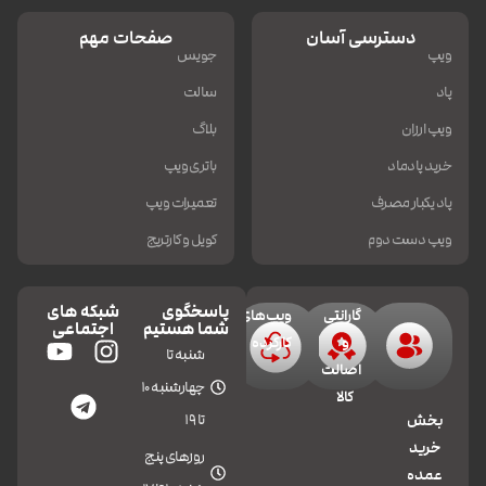
دسترسی آسان
صفحات مهم
ویپ
جویس
پاد
سالت
ویپ ارزان
بلاگ
خرید پادماد
باتری ویپ
پاد یکبار مصرف
تعمیرات ویپ
ویپ دست دوم
کویل و کارتریج
پاسخگوی
شبکه های
گارانتی
ویپ‌های
شما هستیم
اجتماعی
و
کارکرده
شنبه تا
اصالت
چهارشنبه 10
کالا
تا 19
بخش
خرید
روزهای پنج
عمده