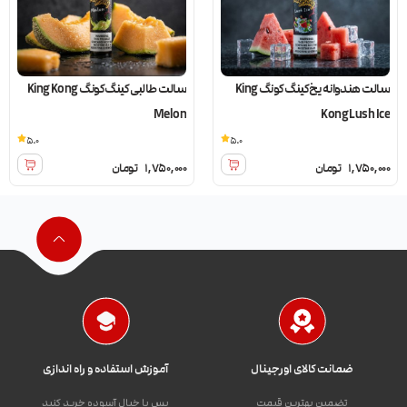
سالت هندوانه یخ کینگ کونگ King
سالت طالبی کینگ کونگ King Kong
Melon
Kong Lush Ice
5.0
5.0
1,750,000
تومان
1,750,000
تومان
ضمانت کالای اورجینال
آموزش استفاده و راه اندازی
تضمین بهترین قیمت
پس با خیال آسوده خرید کنید