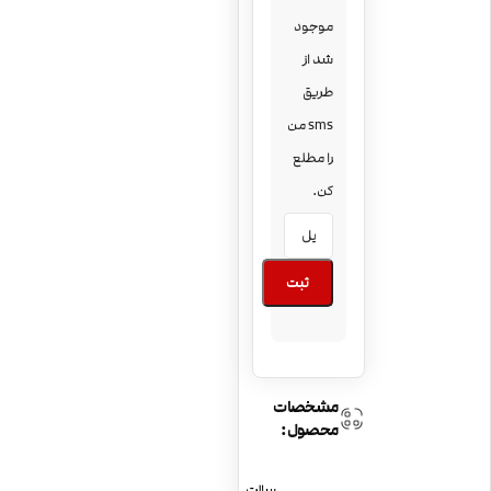
موجود
شد از
طریق
sms من
را مطلع
کن.
ثبت
مشخصات
محصول:
سالت