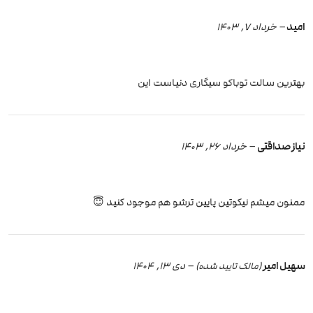
امید
–
خرداد 7, 1403
بهترین سالت توباکو سیگاری دنیاست این
نیاز صداقتی
–
خرداد 26, 1403
ممنون میشم نیکوتین پایین ترشو هم موجود کنید 😇
سهیل امیر
–
دی 13, 1404
(مالک تایید شده)