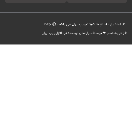
کليه حقوق متعلق به شرکت ویپ ایران می باشد.© 2026
طراحی شده با ❤︎ توسط دپارتمان توسعه نرم افزار ویپ ایران