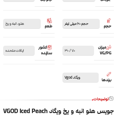
حجم 60 میلی لیتر
هلو، انبه و یخ
حجم
طعم
میزان
کشور
70 / 30
ایالات متحده
VG/PG
سازنده
ویگاد Vgod
برندها
توضیحات
جویس هلو انبه و یخ ویگاد VGOD Iced Peach