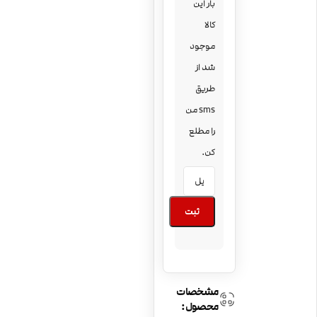
بار این
کالا
موجود
شد از
طریق
sms من
را مطلع
کن.
ثبت
مشخصات
محصول: