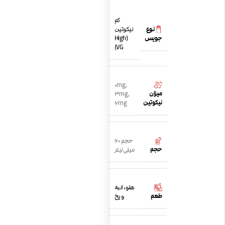
کم
نوع
نیکوتین
جویس
(High
VG)
0mg
,
میزان
3mg
,
نیکوتین
6mg
حجم 60
حجم
میلی لیتر
هلو، انبه
طعم
و یخ