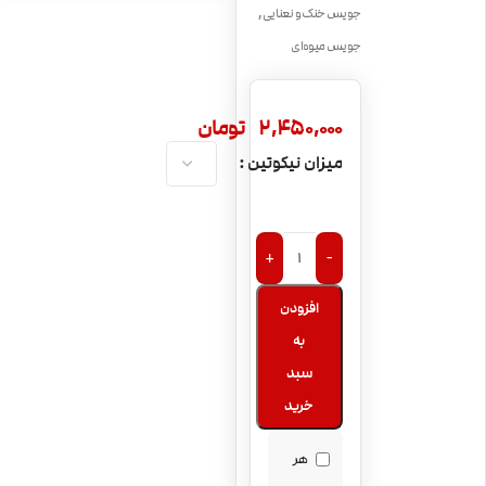
,
جویس خنک و نعنایی
جویس میوه‌ای
2,450,000
تومان
میزان نیکوتین
+
-
افزودن
به
سبد
خرید
هر