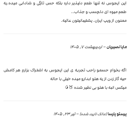
این ایجوس نه تنها طعم دلپذیر داره بلکه حس تازگی و شادابی میده.یه
طعم میوه ای دلچسب و جذاب..
ممنون از ویپ ایران. پشتیبانیتون عالیه.
مایا نصیریان
–
اردیبهشت 7, 1405
اگه بخوام حسمو راحب تجربه ی این ایجوس به اشتراک بزارم هر کامش
حیه گاز زدن از یه هلو ابدارو میده خیلی با حاله
میکس انبه با هلو بی نظیر شده 🍑🥭
پرستو پارسا
–
تیر 23, 1405
(مالک تایید شده)