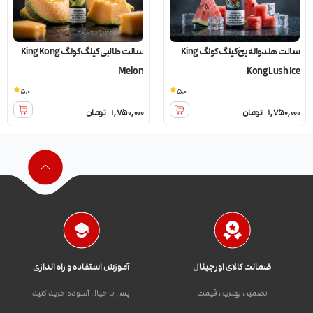
سالت هندوانه یخ کینگ کونگ King
سالت طالبی کینگ کونگ King Kong
Melon
Kong Lush Ice
5.0
5.0
1,750,000
تومان
1,750,000
تومان
ضمانت کالای اورجینال
آموزش استفاده و راه اندازی
تضمین بهترین قیمت
پس با خیال آسوده خرید کنید