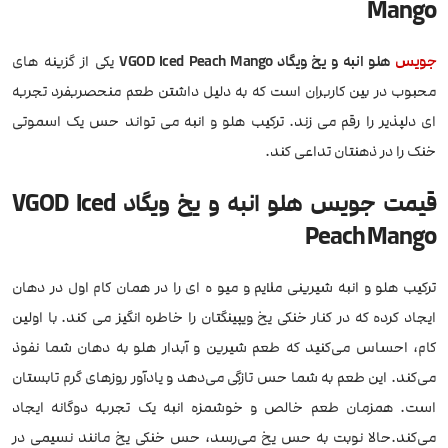
Mango
جویس
هلو انبه و یخ ویگاد VGOD Iced Peach Mango
یکی از گزینه های
محبوب در بین کاربران است که به دلیل داشتن طعم منحصربفرد تجربه
ای دلپذیر را رقم می زند. ترکیب هلو و انبه می تواند حس یک اسموتی
خنک را در ذهنتان تداعی کند.
قیمت جویس هلو انبه و یخ ویگاد VGOD Iced
Peach Mango
ترکیب هلو و انبه شیرینی ملایم و میو ه ای را در همان کام اول در دهان
ایجاد کرده که در کنار خنکی یخ ویپینگتان را خاطره انگیز می کند. با اولین
کام، احساس می‌کنید که طعم شیرین و آبدار هلو به دهان شما نفوذ
می‌کند. این طعم به شما حس تازگی می‌دهد و یادآور روزهای گرم تابستان
است. همزمان طعم خالص و خوشمزه انبه یک تجربه دوگانه ایجاد
می‌کند.حالا نوبت به حس یخ می‌رسد، حس خنکی یخ مانند نسیمی در