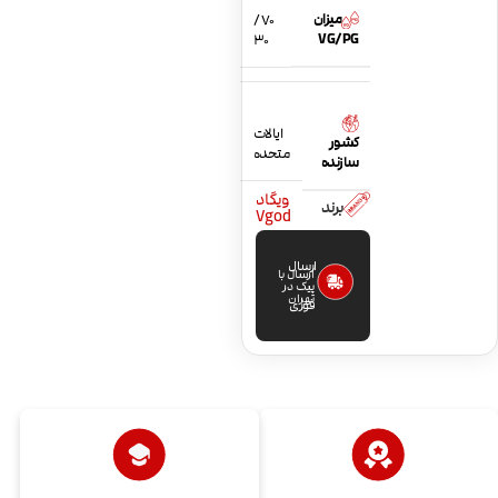
میزان
70 /
VG/PG
30
ایالات
کشور
متحده
سازنده
ویگاد
برند
Vgod
ارسال
ارسال با
پیک در
تهران
فوری