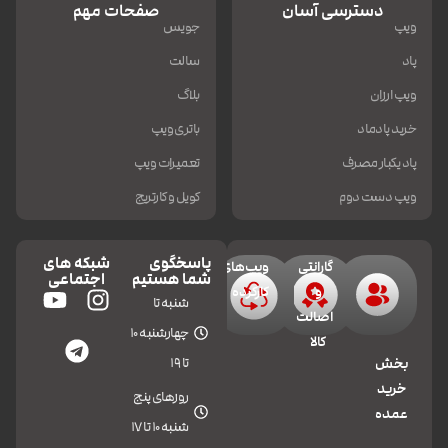
دسترسی آسان
صفحات مهم
ویپ
جویس
پاد
سالت
ویپ ارزان
بلاگ
خرید پادماد
باتری ویپ
پاد یکبار مصرف
تعمیرات ویپ
ویپ دست دوم
کویل و کارتریج
پاسخگوی
شبکه های
گارانتی
ویپ‌های
شما هستیم
اجتماعی
و
کارکرده
شنبه تا
اصالت
چهارشنبه 10
کالا
تا 19
بخش
خرید
روزهای پنج
عمده
شنبه 10 تا 17