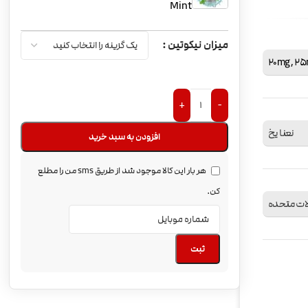
Mint
میزان نیکوتین
20mg
,
25
+
-
نعنا یخ
افزودن به سبد خرید
هر بار این کالا موجود شد از طریق sms من را مطلع
کن.
لات متحده
ثبت