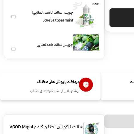
جویس سالت آدامس نعنایی I
Love Salt Spearmint
جویس سالت طعم نعنایی
BLVK Spearmint
ست
پرداخت با روش های مختلف
پشتیبانی از تمام کارت‌های شتاب
سالت نیکوتین نعنا ویگاد VGOD Mighty