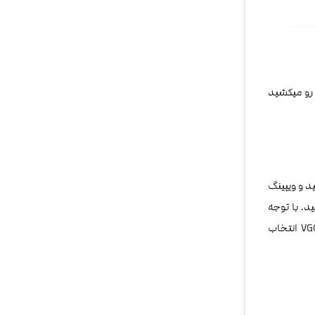
یجوس رو‌ میکشید
د و ویپینگ
ید. با توجه
نعنا ویگاد VGOD Mighty Mint انتخاب