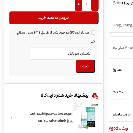
(Saltnic)
+
-
افزودن به سبد خرید
20mg
,
25mg
هر بار این کالا موجود شد از طریق sms من را مطلع
کن.
میلی لیتر
ثبت
نعنا یخ
50 / 50
پیشنهاد خرید همراه این کالا
جویس سالت طعم آدامس نعنا
ایالات متحده
و یخ NKD100 Mint Saltnic
ویگاد Vgod