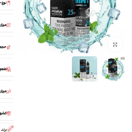
نوع 
میزان
بزرگنمایی تصویر
حجم
طعم
میزان /PG
کشور
برند