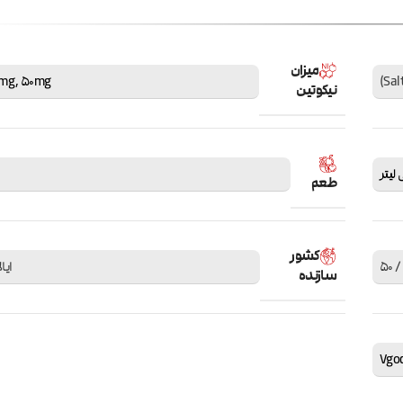
میزان
mg
,
50mg
نیکوتین
طعم
کشور
ایا
سازنده