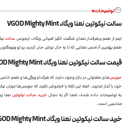
توضیحات
سالت نیکوتین نعنا ویگاد VGOD Mighty Mint
اینم از طعم پرطرفدار نعنای شگفت انگیز کمپانی ویگاد، ایجوس
سالت
طعم بهترین آدامس نعنایی که تا به حال نوش جان کردید رو تو ویپینگتو
قیمت
سالت نیکوتین نعنا ویگاد VGOD Mighty Mint
جویس
‌های متفاوتی در بازار وجود دارند که هرکدام ویژگی‌ها و طعم خا
خود را آغاز نمایید. البته این نکته را فراموش نکنید که جویس‌ها میزان ن
به توضیحات داده شده، شما اگر به دنبال
خرید سالت نیکوتین
نعنا ویگاد Mighty Mint
مناسبی است.
خرید
سالت نیکوتین نعنا ویگاد VGOD Mighty Mint