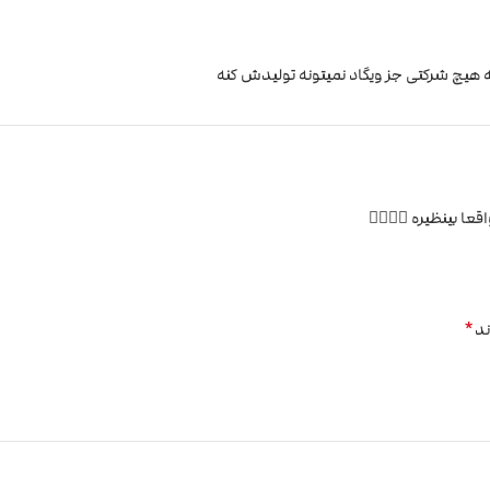
ه هیچ شرکتی جز ویگاد نمیتونه تولیدش کنه
عا بینظیره ✌🏻🙏🏼
*
ند