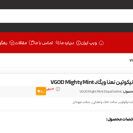
ویپ ایران
درباره ما
تماس با ما
مقالات
رهگی
ن نعنا ویگاد VGOD Mighty Mint
3 نظر
حصول:
VGOD Might Mint Eliquid Saltnic
5.0
,
,
ت نیکوتین
سالت خنک و نعنایی
سالت میوه‌ای
صات محصول: