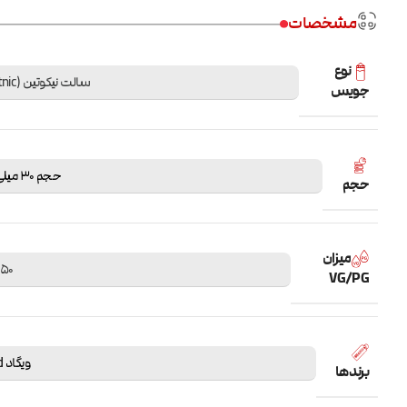
مشخصات
نوع
سالت نیکوتین (Saltnic)
جویس
حجم 30 میلی لیتر
حجم
میزان
50 / 50
VG/PG
ویگاد Vgod
برندها