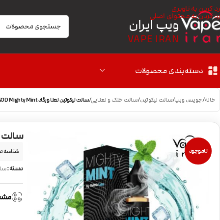
رد کردن به ناوبری
رد کردن به محتوای اصلی
ویپ ایران
VAPE IRAN
دسته‌بندی محصولات
خانه
/
جویس ویپ
/
سالت نیکوتین
/
سالت خنک و نعنایی
/
سالت نیکوتین نعنا ویگاد VGOD Mighty Mint
سالت نیکوتی
ناموجود
شناسه م
دسته:
سال
مشخ