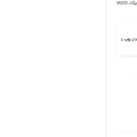
طعم و ترکیب بی‌نظیر نعنا، هنگام ویپینگ لذت خاصی را به همراه دارد. برای تجربه چنین احساسی به شما پیشنهاد می‌کنیم که سالت نیکوتین نعنا ویگاد VGOD
های
ویپ
و