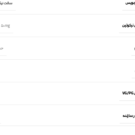
جویس
سالت نیکوتین 
 نیکوتین
,
50mg
حجم 30 
VG
 سازنده