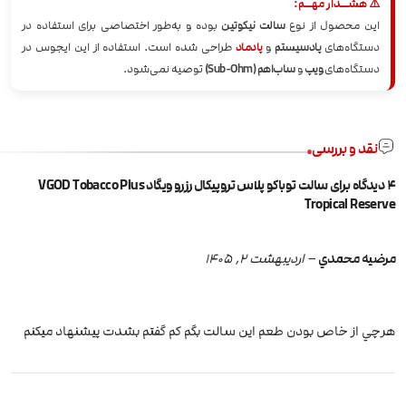
⚠️ هشــدار مهــم:
این محصول از نوع
سالت نیکوتین
بوده و به‌طور اختصاصی برای استفاده در
دستگاه‌های
پادسیستم
و
پادماد
طراحی شده است. استفاده از این ایجوس در
دستگاه‌های
ویپ
و
ساب‌اهم (Sub-Ohm)
توصیه نمی‌شود.
نقد و بررسی
4 دیدگاه برای
سالت توباکو پلاس تروپیکال رزرو ویگاد VGOD Tobacco Plus
Tropical Reserve
مرضيه محمدي
–
اردیبهشت 2, 1405
هرچي از خاص بودن طعم اين سالت بگم كم گفتم بشدت پيشنهاد ميكنم