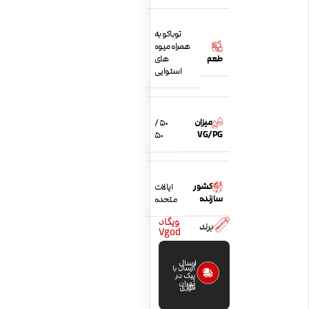
توباکو به
همراه میوه
طعم
های
استوایی
میزان
50 /
VG/PG
50
کشور
ایالات
سازنده
متحده
ویگاد
برند
Vgod
ارسال
ارسال با
پیک در
تهران
فوری