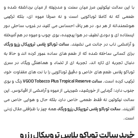
با این سالت نیکوتین مرز میان سنت و مدرنیته از میان برداشته شده و
طعمی که نه کاملا توباکویی است و نه صرفا میوه ای، بلکه ترکیبی
هوشمندانه از هر دو. در هر پاف احساس می کنید در غروب ساحلی دور
ایستاده ای و دودی لطیف در هوا پیچیده، بوی چوب و میوه در هم آمیخته
و آرامشی ناب در جانت می نشیند.
سالت توباکو پلاس تروپیکال رزرو ویگاد
برای کسانی ساخته شده که از طعم های ساده عبور کرده اند و حالا به
دنبال تجربه ای تازه اند. تجربه ای از تضاد و هماهنگی ویگاد در سری
توباکو پلاس طعم های خاص و دقیق توباکویی را با نت های متفاوت خود
ترکیب کرده است.
سالت VGOD Tobacco Plus Tropical Reserve
رنگ و بوی
جنوب دارد: گرمایی از خورشید، شیرینی از میوه و آرامشی از اقیانوس. این
سالت نیکوتین نه فقط طعمی خاص دارد بلکه حال و هوایی خاص می
آفریند.
سالت توباکو پلاس تروپیکال رزرو ویگاد
همه چیز با ظرافتی مثال زدنی
است.
خرید سالت توباکو پلاس تروپیکال رزرو