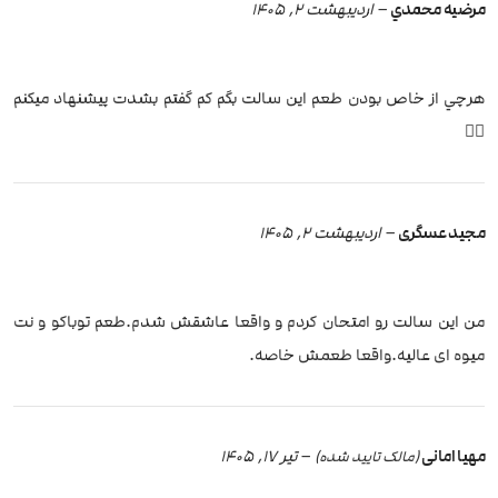
مرضيه محمدي
–
اردیبهشت 2, 1405
هرچي از خاص بودن طعم اين سالت بگم كم گفتم بشدت پيشنهاد ميكنم
👌🏽
مجید عسگری
–
اردیبهشت 2, 1405
من این سالت رو امتحان کردم و واقعا عاشقش شدم.طعم توباکو و نت
میوه ای عالیه.واقعا طعمش خاصه.
مهیا امانی
–
تیر 17, 1405
(مالک تایید شده)