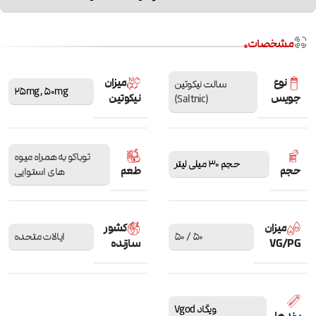
مشخصات
نوع
میزان
سالت نیکوتین
25mg
,
50mg
جویس
نیکوتین
(Saltnic)
توباکو به همراه میوه
حجم 30 میلی لیتر
حجم
طعم
های استوایی
میزان
کشور
50 / 50
ایالات متحده
VG/PG
سازنده
ویگاد Vgod