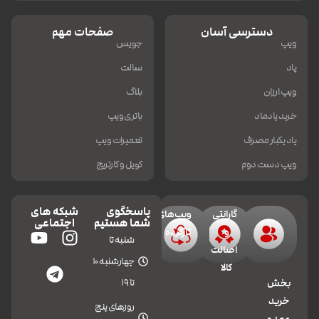
دسترسی آسان
صفحات مهم
ویپ
جویس
پاد
سالت
ویپ ارزان
بلاگ
خرید پادماد
باتری ویپ
پاد یکبار مصرف
تعمیرات ویپ
ویپ دست دوم
کویل و کارتریج
پاسخگوی
شبکه های
گارانتی
ویپ‌های
شما هستیم
اجتماعی
و
کارکرده
شنبه تا
اصالت
چهارشنبه 10
کالا
تا 19
بخش
خرید
روزهای پنج