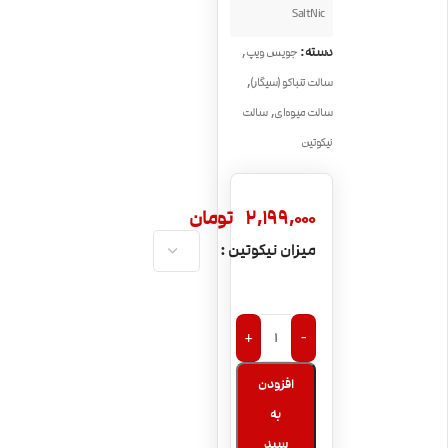
SaltNic
,
دسته:
جویس ویپ
,
سالت تنباکو (سیگار)
,
سالت میوه‌ای
سالت
نیکوتین
2,199,000
تومان
میزان نیکوتین
+
-
افزودن
به
سبد