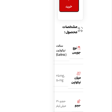
خرید
مشخصات
محصول:
سالت
نوع
نیکوتین
جویس
(Saltnic)
25mg
,
میزان
50mg
نیکوتین
حجم 30
حجم
میلی لیتر