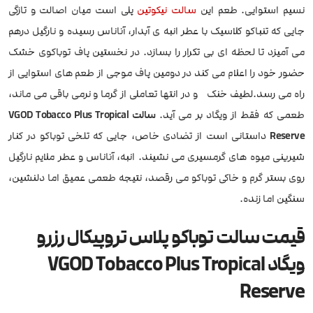
نسیم استوایی. طعم این
سالت نیکوتین
پلی است میان اصالت و تازگی
جایی که تنباکو کلاسیک با عطر انبه ی آبدار، آناناس رسیده و نارگیل درهم
می آمیزد تا لحظه ای بی تکرار را بسازد. در نخستین پاف توباکوی خشک
حضور خود را اعلام می کند در دومین پاف موجی از طعم های استوایی از
راه می رسد.لطیف خنک و در انتها تعاملی از گرما و نرمی باقی می ماند،
طعمی که فقط از ویگاد بر می آید.
سالت VGOD Tobacco Plus Tropical
Reserve
داستانی است از تضادی خاص، جایی که تلخی توباکو در کنار
شیرینی میوه های گرمسیری می نشیند. انبه، آناناس و عطر ملایم نارگیل
روی بستر گرم و خاکی توباکو می رقصد، نتیجه طعمی عمیق اما دلنشین،
سنگین اما زنده.
قیمت سالت توباکو پلاس تروپیکال رزرو
ویگاد VGOD Tobacco Plus Tropical
Reserve