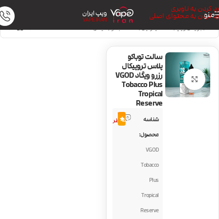
رد کردن به ناوبری
ویپ ایران
منو
رد کردن به محتوای اصلی
VAPE IRAN
خانه
/
جویس ویپ
/
سالت نیکوتین
/
سالت تنباکو (سیگار)
سالت توباکو
پلاس تروپیکال
رزرو ویگاد VGOD
بزرگنمایی تصویر
Tobacco Plus
Tropical
Reserve
4
شناسه
5.0
نظر
محصول:
VGOD
Tobacco
Plus
Tropical
Reserve