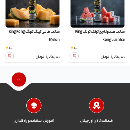
سالت هندوانه یخ کینگ کونگ King
سالت طالبی کینگ کونگ King Kong
Melon
Kong Lush Ice
5.0
5.0
1,750,000
تومان
1,750,000
تومان
ضمانت کالای اورجینال
آموزش استفاده و راه اندازی