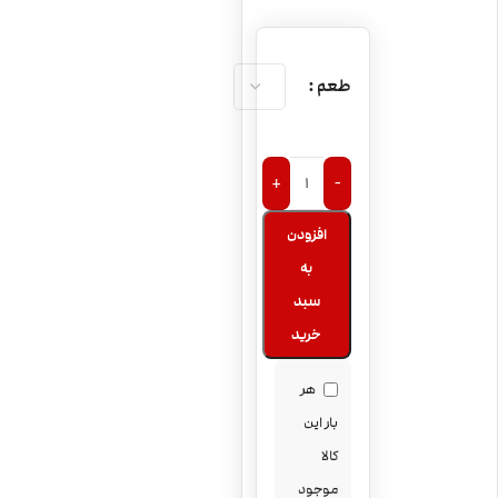
طعم
+
-
افزودن
به
سبد
خرید
هر
بار این
کالا
موجود