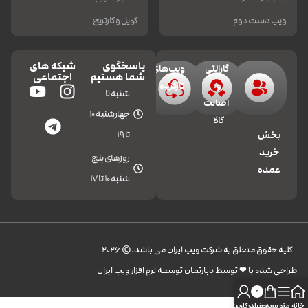
ویپ دست دوم
کویل و کارتریج
پاسخگوی
شبکه های
گارانتی
ویپ‌های
شما هستیم
اجتماعی
و
کارکرده
شنبه تا
اصالت
چهارشنبه 10
کالا
تا 19
بخش
خرید
روزهای پنج
عمده
شنبه 10 تا 17
کليه حقوق متعلق به شرکت ویپ ایران می باشد.© 2026
طراحی شده با ❤︎ توسط دپارتمان توسعه نرم افزار ویپ ایران
0
خانه
منو
سبد خرید
حساب کاربری من