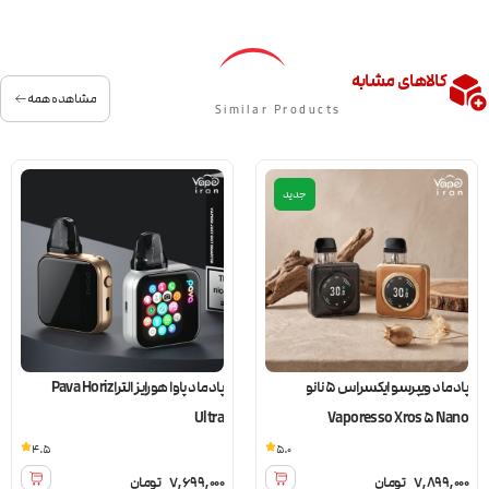
کالاهای مشابه
مشاهده همه
Similar Products
جدید
پادماد ویپرسو ایکسراس 5 نانو
پادماد پاوا هورایز الترا Pava Horiz
Ultra
Vaporesso Xros 5 Nano
4.5
5.0
7,899,000
تومان
7,699,000
تومان