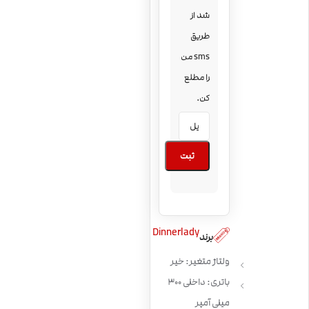
شد از
طریق
sms من
را مطلع
کن.
ثبت
Dinnerlady
برند
ولتاژ متغیر: خیر
باتری: داخلی 300
میلی آمپر