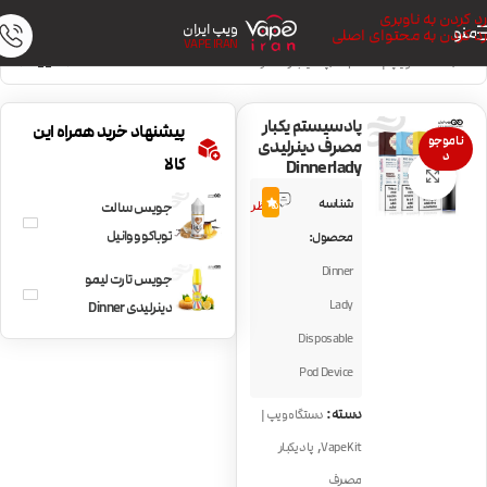
رد کردن به ناوبری
ویپ ایران
منو
رد کردن به محتوای اصلی
VAPE IRAN
خانه
/
دستگاه ویپ | Vape Kit
/
پاد یکبار مصرف
پادسیستم یکبار
پیشنهاد خرید همراه این
ناموجو
مصرف دینرلیدی
د
کالا
Dinnerlady
بزرگنمایی تصویر
1
شناسه
5.0
نظر
جویس سالت
توباکو و وانیل
محصول:
کاستارد I Love Salt
Dinner
جویس تارت لیمو
Sweet Tobacco
Lady
دینرلیدی Dinner
Lady Lemon Tart
Disposable
Pod Device
دسته:
دستگاه ویپ |
,
Vape Kit
پاد یکبار
مصرف