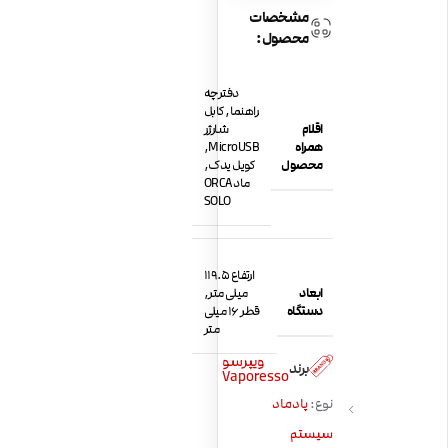
مشخصات
محصول:
دفترچه
راهنما, کابل
اقلام
شارژر
همراه
MicroUSB,
محصول
کویل یدک,
ماد ORCA
SOLO
ارتفاع 119.5
ابعاد
میلی متر,
دستگاه
قطر 16 میلی
متر
ویپرسو
برند
Vaporesso
نوع:
پادماد
سیستم