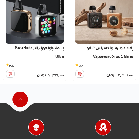
پادماد ویپرسو ایکسراس 5 نانو
پادماد پاوا هورایز الترا Pava Horiz
Ultra
Vaporesso Xros 5 Nano
4.5
5.0
7,899,000
تومان
7,699,000
تومان