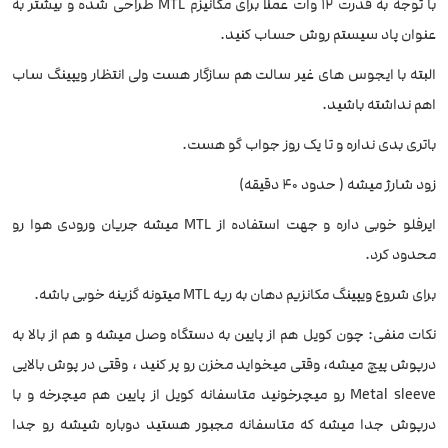
با توجه به قدرت ۱۲ وات عملا برای مکانیزم MTL طراحی شده و بیشتر به
عنوان پاد سیستم روش حساب کنید.
البته با ایجوس های غیر سالت هم سازگار هست ولی انتظار ویپینگ ساب
اهم نداشته باشید.
باتری بدی نداره و تا یک روز جواب گو هست.
زود شارژ میشه ( حدود ۴۰ دقیقه)
ایرفلو خوبی داره و جهت استفاده از MTL میشه جریان ورودی هوا رو
محدود کرد.
برای شروع ویپینگ مکانزیم دهان به ریه MTL میتونه گزینه خوبی باشه.
نکات منفی: چون کویل هم از پایین به دستگاه وصل میشه و هم از بالا به
درپوش پیچ میشه، وقتی میخواید مخزن رو پر کنید ، وقتی در پوش بالایی
Metal sleeve رو میچرخونید متاسفانه کویل از پایین هم میچرخه و با
درپوش جدا میشه که متاسفانه مجبور هستید دوباره شیشه رو جدا