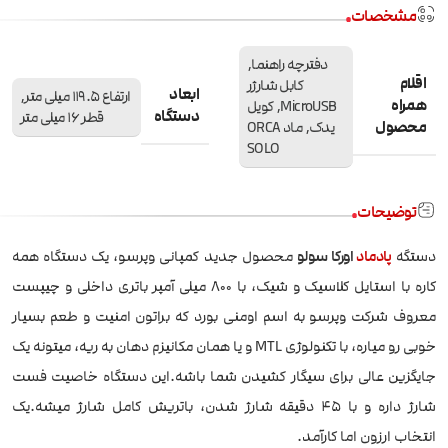
مشخصات
دفترچه راهنما,
اقلام
کابل شارژر
ابعاد
ارتفاع 119.5 میلی متر,
همراه
MicroUSB, کویل
دستگاه
قطر 16 میلی متر
محصول
یدک, ماد ORCA
SOLO
توضیحات
دستگه
پادماد
اورکا سولو
محصول جدید کمپانی وپرسو، یک دستگاه همه
کاره با استایل کلاسیک و شیک، با 800 میلی آمپر باتری داخلی و چیپست
معروف شرکت وپرسو به اسم اومنی بورد که براتون امنیت و طعم بسیار
خوبی رو میاره، با تکنولوژی MTL و یا همان مکانیزم دهان به ریه، میتونه یک
جایگزین عالی برای سیگار کشیدن شما باشه.این دستگاه خاصیت فست
شارژ داره و با 45 دقیقه شارژ شدن، باتریش کامل شارژ میشه.یک
انتخاب ارزون اما کارآمد.