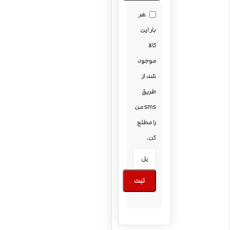
هر
بار این
کالا
موجود
شد از
طریق
sms من
را مطلع
کن.
ثبت