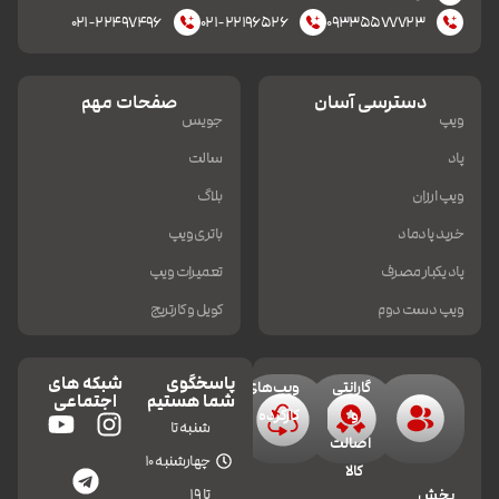
۰۲۱-۲۲۴۹۷۴۹۶
۰۲۱-۲۲۱۹۶۵۲۶
۰۹۳۳۵۵۷۷۷۲۳
دسترسی آسان
صفحات مهم
ویپ
جویس
پاد
سالت
ویپ ارزان
بلاگ
خرید پادماد
باتری ویپ
پاد یکبار مصرف
تعمیرات ویپ
ویپ دست دوم
کویل و کارتریج
پاسخگوی
شبکه های
گارانتی
ویپ‌های
شما هستیم
اجتماعی
و
کارکرده
شنبه تا
اصالت
چهارشنبه 10
کالا
تا 19
بخش