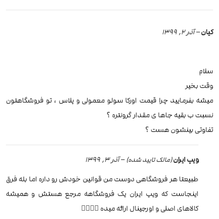
کیان
–
آذر 2, 1399
سلام
وقت بخیر
میشه بفرمایید چرا قیمت اورکا سولو معمولی و پلاس ، تو فروشگاهتون
نسبت ب بقیه جاها ی مقدار گرونتره ؟
تفاوتی بینشون هست ؟
ویپ ایران
–
آذر 3, 1399
(مالک تایید شده)
طبیعتا هر فروشگاهی دوست من قوانین خودش رو داره اما بله فرق
اینجاست که ویپ ایران یک فروشگاهه مرجع هستش و همیشه
کالاهای اصلی و اورجینال ارائه میده 👌🏻🙏🏻