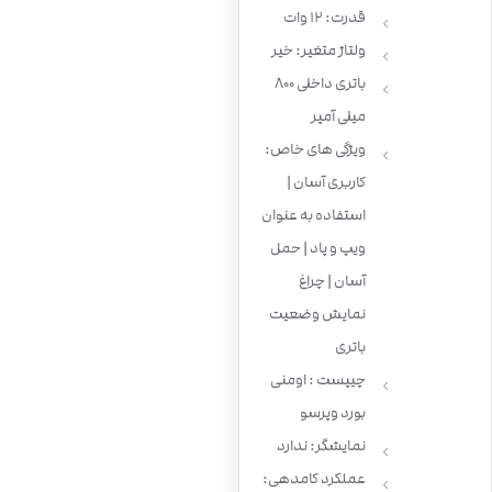
قدرت: 12 وات
ولتاژ متغیر: خیر
باتری داخلی 800
میلی آمپر
ویژگی های خاص:
کاربری آسان |
استفاده به عنوان
ویپ و پاد | حمل
آسان | چراغ
نمایش وضعیت
باتری
چیپست : اومنی
بورد وپرسو
نمایشگر: ندارد
عملکرد کامدهی: