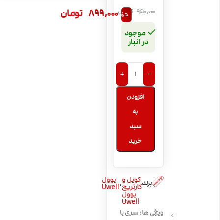
899,000
تومان
950,000
تومان
%5
موجود
در انبار
+
-
افزودن
به
سبد
خرید
کویل و
یوول
,
برند
کارتریج
Uwell
یوول
Uwell
ویژگی ها: سری یا