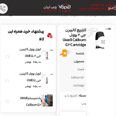
رد کردن به ناوبری
ویپ ایران
منو
رد کردن به محتوای اصلی
VAPE IRAN
خانه
/
لوازم جانبی ویپ و پاد
/
کارتریج پاد و ویپ
کارتریج کالیبرن
پیشنهاد خرید همراه این
جی 2 یوول
کالا
Uwell Caliburn
بزرگنمایی تصویر
G2 Cartridge
کویل یوول کالیبرن
6
شناسه
3.7
نظر
جی 2 UWELL
محصول:
850,000
تومان
CALIBURN G2 Coil
Uwell
کویل یوول کالیبرن
Caliburn G2
جی UWELL
Cartridge
850,000
تومان
CALIBURN G Coil
دسته:
کارتریج پاد و
پادسیستم UWell
ویپ
Caliburn G2