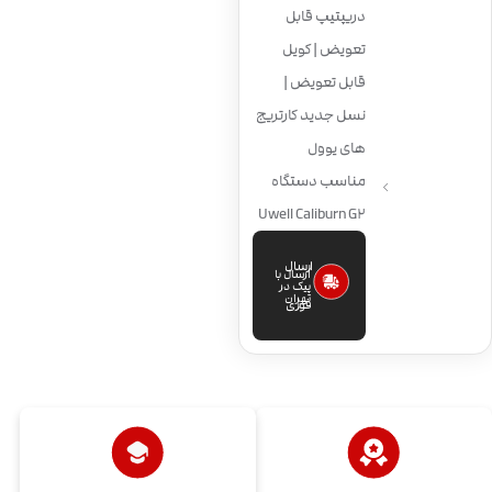
دریپتیپ قابل
تعویض | کویل
قابل تعویض |
نسل جدید کارتریج
های یوول
مناسب دستگاه
Uwell Caliburn G2
ارسال
ارسال با
پیک در
تهران
فوری