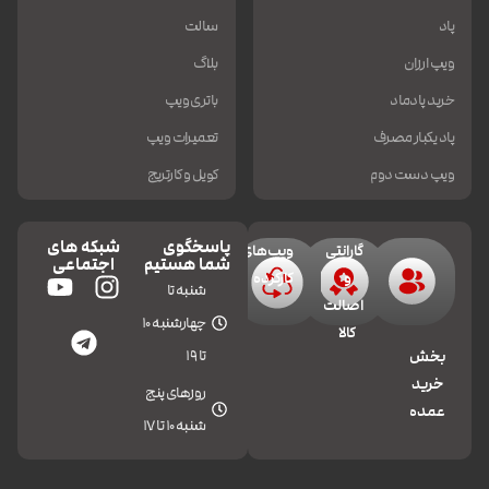
پاد
سالت
ویپ ارزان
بلاگ
خرید پادماد
باتری ویپ
پاد یکبار مصرف
تعمیرات ویپ
ویپ دست دوم
کویل و کارتریج
پاسخگوی
شبکه های
گارانتی
ویپ‌های
شما هستیم
اجتماعی
و
کارکرده
شنبه تا
اصالت
چهارشنبه 10
کالا
تا 19
بخش
خرید
روزهای پنج
عمده
شنبه 10 تا 17