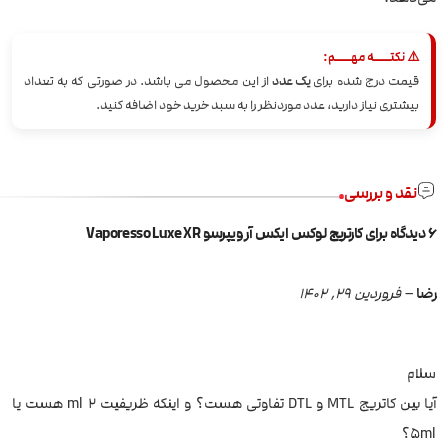
⚠️ نکتــــه مهــــم:
قیمت درج شده برای
یک عدد
از این محصول می باشد. در صورتی که به تعداد
بیشتری نیاز دارید، عدد موردنظر را به سبد خرید خود اضافه کنید.
نقد و بررسی
6 دیدگاه برای
کارتریج لوکس ایکس آر ویپرسو Vaporesso Luxe XR
رضا
–
فروردین 29, 1402
سلام
آیا بین کاتریج MTL و DTL تفاوتی هست؟ و اینکه ظریفیت ۲ ml هست یا
۵ml؟