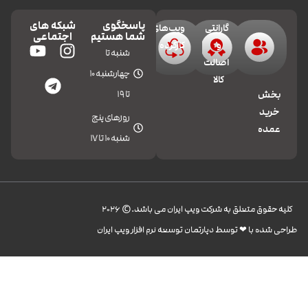
پاسخگوی
شبکه های
گارانتی
ویپ‌های
شما هستیم
اجتماعی
و
کارکرده
شنبه تا
اصالت
چهارشنبه 10
کالا
تا 19
بخش
خرید
روزهای پنج
عمده
شنبه 10 تا 17
کليه حقوق متعلق به شرکت ویپ ایران می باشد.© 2026
طراحی شده با ❤︎ توسط دپارتمان توسعه نرم افزار ویپ ایران