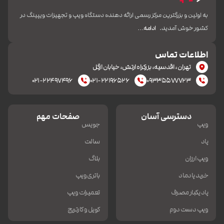
به اولین و بزرگترین مرکز رسمی ارائه دهنده دستگاه ویپ و تجهیزات ویپینگ در
کشور خوش آمدید.
ادامه…
اطلاعات تماس
تهران، اقدسیه، بزرکراه ارتش، خیابان ازگل
۰۲۱-۲۲۴۹۷۴۹۶
۰۲۱-۲۲۱۹۶۵۲۶
۰۹۳۳۵۵۷۷۷۲۳
دسترسی آسان
صفحات مهم
ویپ
جویس
پاد
سالت
ویپ ارزان
بلاگ
خرید پادماد
باتری ویپ
پاد یکبار مصرف
تعمیرات ویپ
ویپ دست دوم
کویل و کارتریج