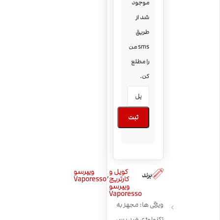
موجود
شد از
طریق
sms من
را مطلع
کن.
ثبت
کویل و
ویپرسو
,
برند
کارتریج
Vaporesso
ویپرسو
Vaporesso
ویژگی ها: مجهز به
تکنولوژی ضد پس