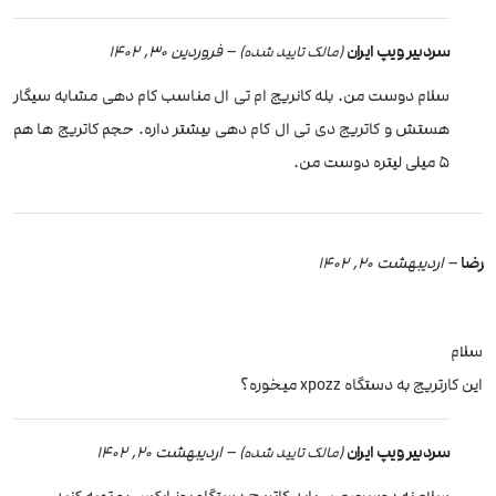
سردبیر ویپ ایران
–
فروردین 30, 1402
(مالک تایید شده)
سلام دوست من. بله کانریج ام تی ال مناسب کام دهی مشابه سیگار
هستش و کاتریج دی تی ال کام دهی بیشتر داره. حجم کاتریج ها هم
5 میلی لیتره دوست من.
رضا
–
اردیبهشت 20, 1402
سلام
این کارتریج به دستگاه xpozz میخوره؟
سردبیر ویپ ایران
–
اردیبهشت 20, 1402
(مالک تایید شده)