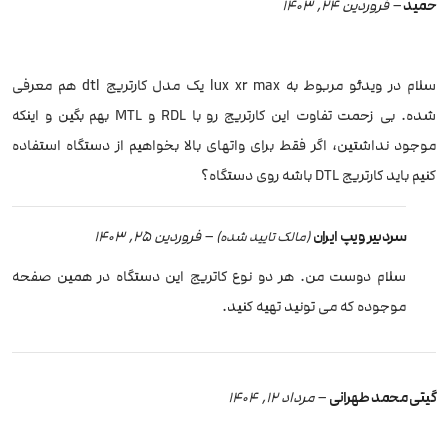
حمید
–
فروردین 24, 1403
سلام در ویدئو مربوط به lux xr max یک مدل کارتریج dtl هم معرفی
شده. بی زحمت تفاوت این کارتریج رو با RDL و MTL بهم بگین و اینکه
موجود نداشتین، اگر فقط برای واتهای بالا بخواهیم از دستگاه استفاده
کنیم باید کارتریج DTL باشه روی دستگاه؟
سردبیر ویپ ایران
–
فروردین 25, 1403
(مالک تایید شده)
سلام دوست من. هر دو نوع کاتریج این دستگاه در همین صفحه
موجوده که می تونید تهیه کنید.
گیتی محمد طهرانی
–
مرداد 12, 1404