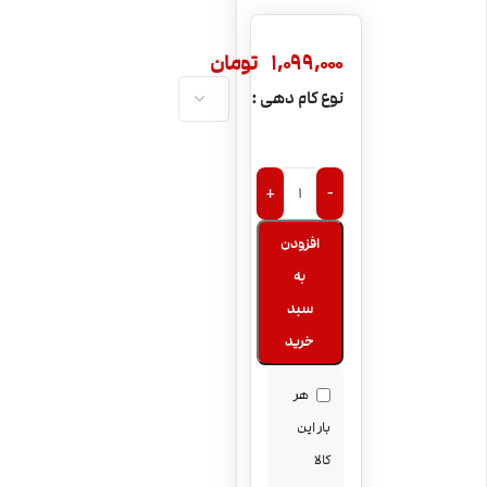
1,099,000
تومان
نوع کام دهی
+
-
افزودن
به
سبد
خرید
هر
بار این
کالا