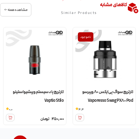
کالاهای مشابه
مشاهده همه
Similar Products
ناموجود
کارتریج سواگ پی ایکس 80 ویپرسو
کارتریج پاد سیستم ویپشیو استیلو
Vaptio Stilo
Vaporesso Swag PX80 Pod
0.0
4.4
450,000
تومان