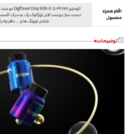
اتومایزر avor Drop RDA V1.5 24mm
اقلام همراه
دست ساز دو عدد کتان اورگانیک یک عدد پک اکس
محصول
شامل اورینگ ها و… دفترچه را
توضیحات