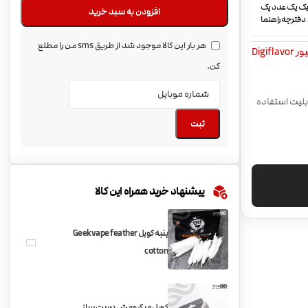
کتان اورگانیک یک عدد پک
افزودن به سبد خرید
فترچه راهنما
هر بار این کالا موجود شد از طریق sms من را مطلع
Digifl
کن.
مایزرهای RDA آر ی ای در دنیا | قابلیت استفاده
ثبت
پیشنهاد خرید همراه این کالا
پنبه کویل Geekvape feather
cotton
کویل میکرو مش دست ساز