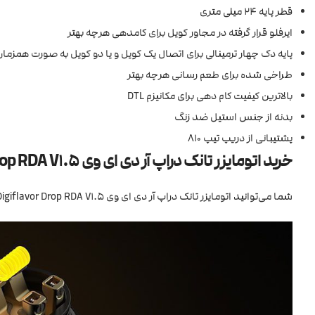
قطر پایه 24 میلی متری
ایرفلو قرار گرفته در مجاور کویل برای کامدهی هرچه بهتر
پایه دک چهار ترمینالی برای اتصال یک کویل و یا دو کویل به صورت همزمان
طراخی شده برای طعم رسانی هرچه بهتر
بالاترین کیفیت کام دهی برای مکانیزم DTL
بدنه از جنس استیل ضد زنگ
پشتیبانی از دریپ تیپ 810
خرید اتومایزر تانک دراپ آر دی ای وی Digiflavor Drop RDA V1.5
شما می‌توانید اتومایزر تانک دراپ آر دی ای وی Digiflavor Drop RDA V1.5 را از فروشگاه‌های معتبر و تخصصی ویپ ایران با قیمت مناسب خریداری نمایید.