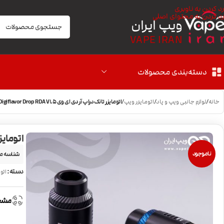
رد کردن به ناوبری
رد کردن به محتوای اصلی
ویپ ایران
VAPE IRAN
دسته‌بندی محصولات
خانه
/
لوازم جانبی ویپ و پاد
/
اتومایزر ویپ
/
اتومایزر تانک دراپ آر دی ای وی Digiflavor Drop RDA V1.5
اتومایزر تان
ناموجود
شناسه م
دسته:
اتو
مشخ