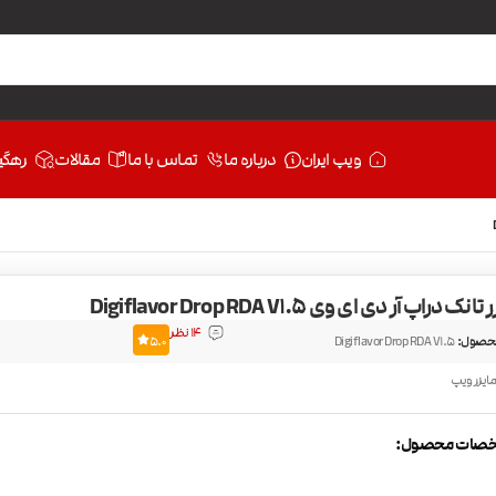
ویپ ایران
درباره ما
تماس با ما
مقالات
رهگی
ک دراپ آر دی ای وی Digiflavor Drop RDA V1.5
14 نظر
حصول:
Digiflavor Drop RDA V1.5
5.0
مایزر ویپ
صات محصول: