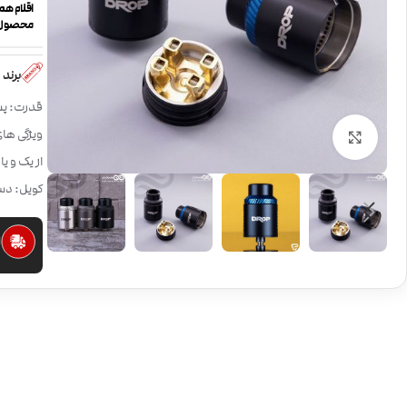
اقلام همر
محصول
برند
قدرت: پش
بزرگنمایی تصویر
از یک و ی
کویل: دس
ا