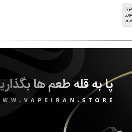
Digifl دو عدد کویل
سوری
هنما