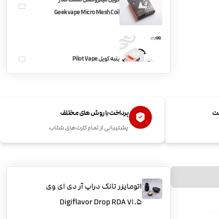
Geekvape Micro Mesh Coil
پنبه کویل Pilot Vape
ست
پرداخت با روش های مختلف
پشتیبانی از تمام کارت‌های شتاب
اتومایزر تانک دراپ آر دی ای وی
Digiflavor Drop RDA V1.5