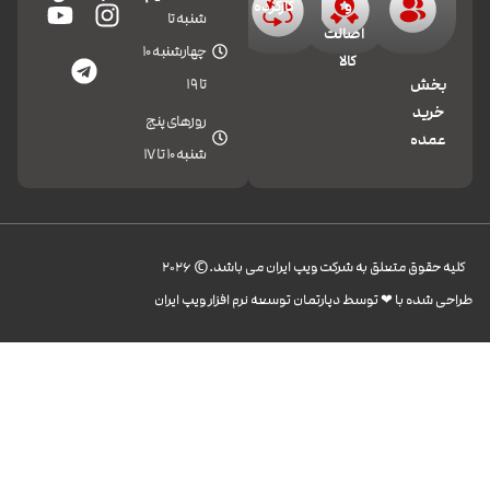
و
کارکرده
شنبه تا
اصالت
چهارشنبه 10
کالا
تا 19
بخش
خرید
روزهای پنج
عمده
شنبه 10 تا 17
کليه حقوق متعلق به شرکت ویپ ایران می باشد.© 2026
طراحی شده با ❤︎ توسط دپارتمان توسعه نرم افزار ویپ ایران