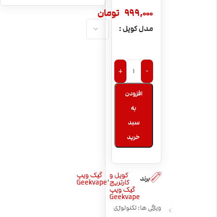
پادسیستم گیک
999,000
تومان
ویپ ایجیس پاد
مدل کویل
Geekvape Aegis
کارتریج Geekvape
Pod
Wenax Stylus
+
-
افزودن
به
سبد
خرید
کویل و
گیک ویپ
,
برند
کارتریج
Geekvape
گیک ویپ
Geekvape
ویژگی ها: تکنولوژی