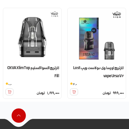
کارتریج اورسا وی دو لاست ویپ Lost
کارتریج اکسوا اکسلیم OXVA Xlim Top
Fill
vape Ursa V2
0.0
4.0
999,000
تومان
1,199,000
تومان