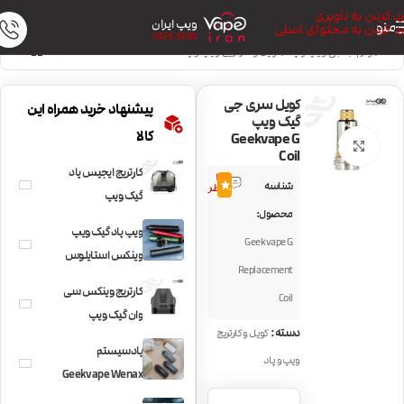
رد کردن به ناوبری
ویپ ایران
منو
رد کردن به محتوای اصلی
VAPE IRAN
خانه
/
لوازم جانبی ویپ و پاد
/
کویل و کارتریج ویپ و پاد
کویل سری جی
پیشنهاد خرید همراه این
گیک ویپ
کالا
Geekvape G
بزرگنمایی تصویر
Coil
کارتریج ایجیس پاد
3
شناسه
4.5
نظر
گیک ویپ
محصول:
GeekVape Aegis
ویپ پاد گیک ویپ
Geekvape G
Pod
وینکس استایلوس
Replacement
Geekvape Wenax
کارتریج وینکس سی
Coil
Stylus
وان گیک ویپ
دسته:
کویل و کارتریج
Geekvape Wenax
پادسیستم
ویپ و پاد
C1
Geekvape Wenax
C1