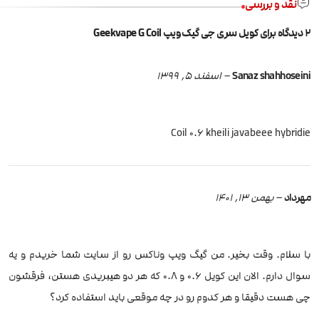
نقد و بررسی
2 دیدگاه برای
کویل سری جی گیک ویپ Geekvape G Coil
Sanaz shahhoseini
–
اسفند 5, 1399
Coil 0.6 kheili javabeee hybridie
مهرداد
–
بهمن 13, 1401
با سلام. وقت بخیر. من گیگ ویپ وناکس رو از سایت شما خریدم و یه
سوال دارم. الان این کویل 0.6 و 0.8 که هر دو هیبریدی هستن، فرقشون
چی هست دقیقا و هر کدوم رو در چه موقعی باید استفاده کرد؟