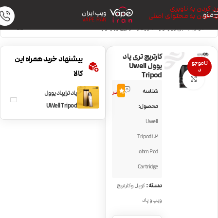
رد کردن به ناوبری
ویپ ایران
منو
رد کردن به محتوای اصلی
VAPE IRAN
خانه
/
لوازم جانبی ویپ و پاد
/
کویل و کارتریج ویپ و پاد
کارتریج تری پاد
پیشنهاد خرید همراه این
ناموجو
یوول Uwell
د
کالا
Tripod
بزرگنمایی تصویر
2
شناسه
5.0
نظر
پاد ترایپاد یوول
UWell Tripod
محصول:
Uwell
Tripod 1.2
ohm Pod
Cartridge
دسته:
کویل و کارتریج
ویپ و پاد