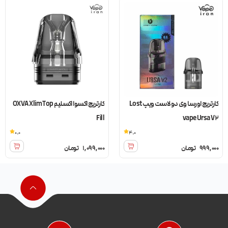
کارتریج اورسا وی دو لاست ویپ Lost
کارتریج اکسوا اکسلیم OXVA Xlim Top
Fill
vape Ursa V2
0.0
4.0
999,000
تومان
1,099,000
تومان