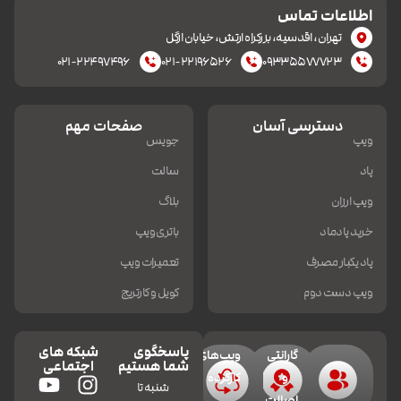
اطلاعات تماس
تهران، اقدسیه، بزرکراه ارتش، خیابان ازگل
۰۲۱-۲۲۴۹۷۴۹۶
۰۲۱-۲۲۱۹۶۵۲۶
۰۹۳۳۵۵۷۷۷۲۳
دسترسی آسان
صفحات مهم
ویپ
جویس
پاد
سالت
ویپ ارزان
بلاگ
خرید پادماد
باتری ویپ
پاد یکبار مصرف
تعمیرات ویپ
ویپ دست دوم
کویل و کارتریج
پاسخگوی
شبکه های
گارانتی
ویپ‌های
شما هستیم
اجتماعی
و
کارکرده
شنبه تا
اصالت