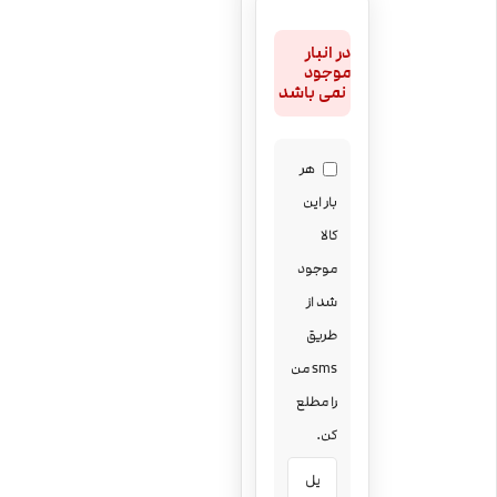
در انبار
موجود
نمی باشد
هر
بار این
کالا
موجود
شد از
طریق
sms من
را مطلع
کن.