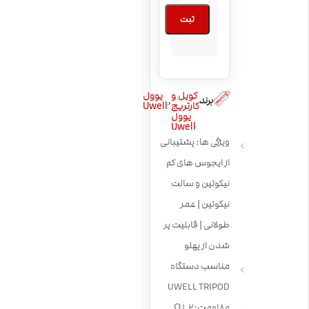
ثبت
کویل و
یوول
,
برند
کارتریج
Uwell
یوول
Uwell
ویژگی ها: پشتیبانی
از ایجوس های کم
نیکوتین و سالت
نیکوتین | عمر
طولانی | قابلیت پر
شدن از پهلو
مناسب دستگاه
UWELL TRIPOD
مقاومت:1.2 Ω