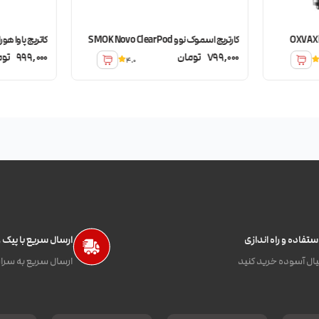
کارتریج اسموک نوو SMOK Novo Clear Pod
کاتریج پاوا هورایز الترا tra
799,000
تومان
999,000
توم
4.0
تفاده و راه اندازی
ارسال سریع با پیک
ال آسوده خرید کنید
ارسال سریع به سراس