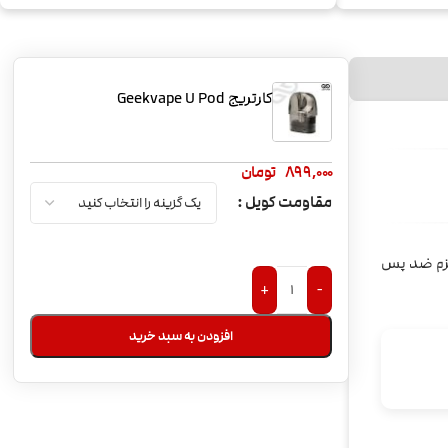
کارتریج Geekvape U Pod
899,000
تومان
مقاومت کویل
ز به مکانیزم ضد پس
+
-
افزودن به سبد خرید