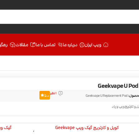
ویپ ایران
درباره ما
تماس با ما
مقالات
رهگی
G
1 نظر
حصول:
Geekvape U Replacement Pod
5.0
ل و کارتریج ویپ و پاد
کویل و کارتریج گیک ویپ Geekvape
گیک ویپ ape
,