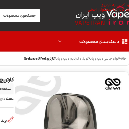
رد کردن به ناوبری
رد کردن به محتوای اصلی
ویپ ایران
VAPE IRAN
دسته‌بندی محصولات
خانه
/
لوازم جانبی ویپ و پاد
/
کویل و کارتریج ویپ و پاد
/
کارتریج Geekvape U Pod
کارتریج eekvape U Pod
شناسه م
دسته:
کوی
برند