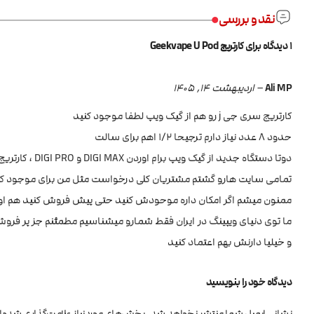
نقد و بررسی
1 دیدگاه برای
کارتریج Geekvape U Pod
Ali MP
–
اردیبهشت 14, 1405
کارتریج سری جی j رو هم از گیک ویپ لطفا موجود کنید
حدود ۸ عدد نیاز دارم ترجیحا ۱/۲ اهم برای سالت
دوتا دستگاه جدید از گیک ویپ برام اوردن DIGI MAX و DIGI PRO ، کارتریج سری J میخورن که داخل ایران بسیار کمیابه
تمامی سایت هارو گشتم مشتریان کلی درخواست مثل من برای موجود 
ممنون میشم اگر امکان داره موحودش کنید حتی پیش فروش کنید هم او
و خیلیا دارنش بهم اعتماد کنید
دیدگاه خود را بنویسید
نشانی ایمیل شما منتشر نخواهد شد.
بخش‌های موردنیاز علامت‌گذاری شده‌ا