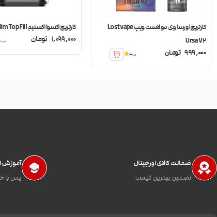
کارتریج اورسا وی دو لاست ویپ Lost vape
کارتریج اکسوا اکسلیم OXVA Xlim Top Fill
1,099,000
تومان
Ursa V2
0.0
999,000
تومان
4.0
ضمانت کالای اورجینال
آموزش اس
تضمین بهترین قیمت
پس با خی