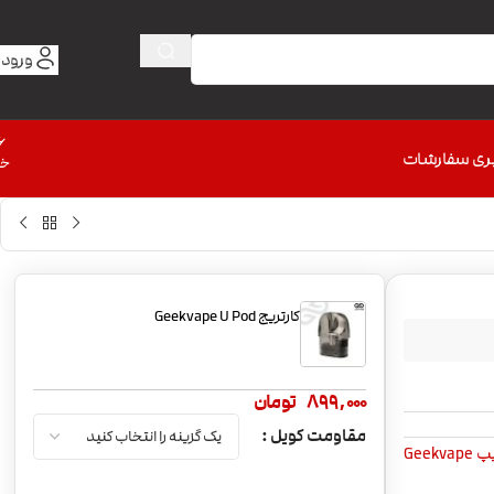
ورود 
6
ری سفارشات
خط
کارتریج Geekvape U Pod
899,000
تومان
مقاومت کویل
Geekv