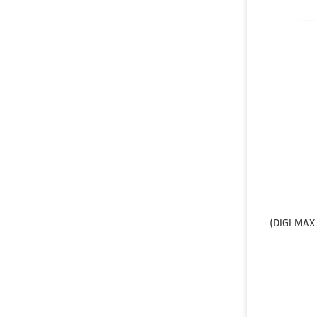
ما توی دنیای ویپینگ در ایران فقط شمارو میشناسیم مطمئنم جز پر فروش ترین کارتریج هاتون میشه چون دستگاه بسیار با کیفیتی هستش (بخصوص DIGI MAX)