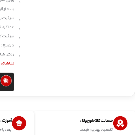
بدنه از آلی
ظرفیت باتری: 1000
عملکرد ک
ظرفیت کارتریج : 
کارتریج : Wenax H1
روش شارژ: ype-C
تماشای و
ا
ضمانت کالای اورجینال
آموزش اس
تضمین بهترین قیمت
پس با خ