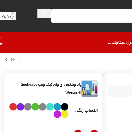
ورود 
6
ری سفارشات
خط
پاد وینکس اچ وان گیک ویپ Geekvape
Wenax H1
انتخاب رنگ