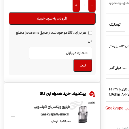
های دومنظوره
+
-
افزودن به سبد خرید
اتوماتیک
هر بار این کالا موجود شد از طریق sms من را مطلع
کن.
ثبت
1000 میلی آمپر
دستگاه پادماد WENAX H1 یک عدد کارتریج H1 2ml 0.7ohm (16-19W) یک عدد کارتریج H1 2ml
پیشنهاد خرید همراه این کالا
1.4ohm (8-10
کارتریج وینکس اچ 1 گیک ویپ
Geekv
Geekvape Wenax H1
1,099,000
تومان