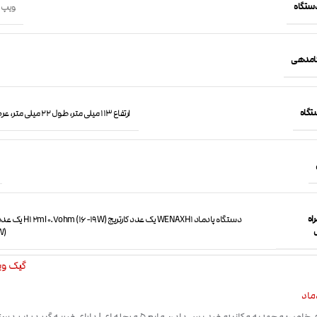
دستگاه
ویپ 
کامدهی
تگاه
ارتفاع 113 میلی متر، طول 22 میلی متر، عرض 13 میلی متر
اه
W)
گیک ویپ ape
ماد