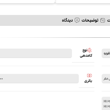
توضیحات
دیدگاه
نوع
وره
کامدهی
1000 میلی
باتری
ج H1 2ml 0.7ohm