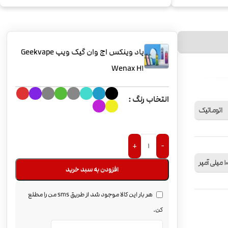
پاد وینکس اچ وان گیک ویپ Geekvape
Wenax H1
انتخاب رنگ
اتوماتیک
+
-
 آمپر
افزودن به سبد خرید
هر بار این کالا موجود شد از طریق sms من را مطلع
کن.