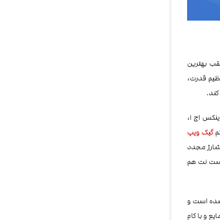
وانست لقب بهترین
ند! این پاد سیستم دوست داشتنی با حداکثر قدرت 19 وات و 3 حالت تنظیم قدرت،
خود دریافت کند. باتری وینکس اچ 1،
گیک ویپ
به شارژ مجدد
است نت هم
شده است و
یزان پس دادن مایع و با کام