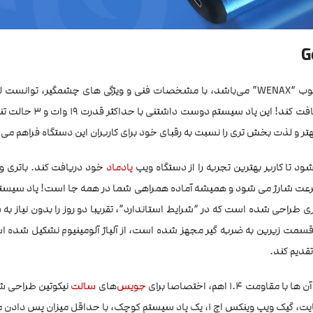
که می توان گفت بهترین عضو خانواده محبوب “WENAX” می‌باشد، با مشخصات فنی و ویژگی های چشمگیر، ت
دنیا را در سال 2022 از رسانه معتبر VAPING360 دریافت ک
پادماد
 با ظرفیت مناسب، طوری طراحی شده است که در “شرایط استاندارد”، تقریبا دو روز را بدون نیاز 
 قسمت زیرین به ضربه گیر مجهز شده است، از آلیاژ آلومینیوم نشکیل شده 
قدیم کند.
جویس
‌های
سالت
نیکوتین طراحی 
دیگری با مقاومت 0.7 اهم، مناسب ایجویس‌های کم نیکوتین است. در نهایت، گیک ویپ وینکس اچ 1، یک پاد سیستم کوچک، با حداقل م