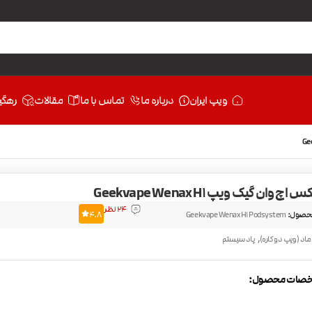
ویپ ایران
درباره ما
تماس با ما
مقالات
رهگی
اچ وان گیک ویپ Geekvape Wenax H1
24 نظر
حصول:
Geekvape Wenax H1 Podsystem
4.8
,
ماد (ویپ دو کاره)
پاد سیستم
صات محصول: