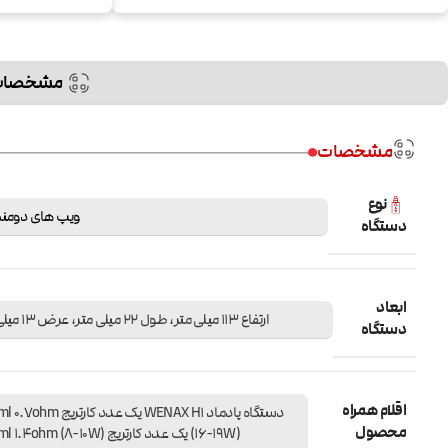
مشخصات
مشخصات
نوع
ویپ های دومنظ
دستگاه
ابعاد
ارتفاع 113 میلی متر، طول 22 میلی متر، عرض 13 میلی متر
دستگاه
اقلام همراه
دستگاه پادماد WENAX H1 یک عدد کارتری
محصول
(16-19W) یک عدد کارتریج H1 2ml 1.4ohm (8-10W)