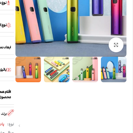
نوع 
نوع 
بزرگنمایی تصویر
ابعاد دس
باتری
اقلام همر
محصول
برند
نوع:
پاد