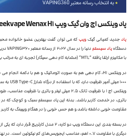
پاد وینکس اچ وان گیک ویپ Geekvape Wenax H1
پاد
جدید کمپانی گیک
ویپ
دستگاه
پاد سیستم
با مکانیزم ارتقا یافته “MTL” (مشابه کام دهی سیگار) تجربه ای به مراتب بهتر و لذت بخش تری را نسبت به رقبای خود برای کاربران این دستگاه فراهم می کند.
در وینکس H1، کام دهی هم به صورت اتوماتیک و هم با دکمه انجام می شود تا کاربر بهترین تجربه را از دستگاه ویپ
1000 میلی آمپر ظرفیت دارد که با استفاده از درگاه شارژ USB Type-C به سرعت شارژ می شود و همیشه آماده همراهی شما در همه جا است! پاد سیستم
وینکس اچ 1 با ظرفیت تانک 2.5 میلی لیتر و باتری
باتری، در خدمت کاربر باشد. بدنه این پاد سیستم سبک و کوچک که در
مقاومت خوبی داشته باشد و هم حس خوبی را در هنگام ویپینگ به کاربر ت
در بسته بندی این دستگاه ویپ دو کاره، 2 مدل کارتریج قرار دارد که یکی از آن ها با مقاومت 1.4 اهم، اختصاصا برای