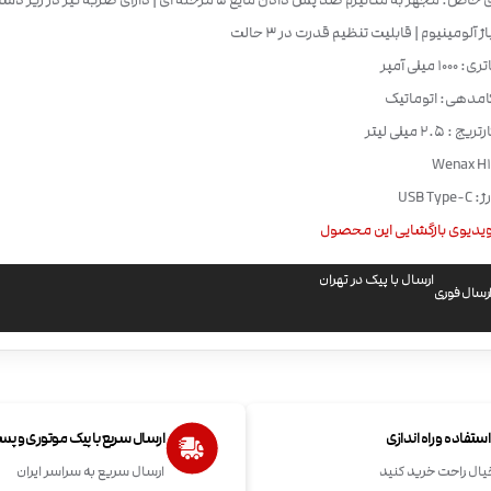
ویژگی های خاص: مجهز به مکانیزم ضد پس دادن مایع 5 مرحله ای | دارای ضربه گ
اژ آلومینیوم ‌| قابلیت تنظیم قدرت در 3 حالت
 میلی آمپر
امدهی: اتوماتیک
2.5 میلی لیتر
USB T
یدیوی بازگشایی این محصول
ارسال با پیک در تهران
رسال فوری
تفاده و راه اندازی
ارسال سریع با پیک موتوری و پ
یال راحت خرید کنید
ارسال سریع به سراسر ایران