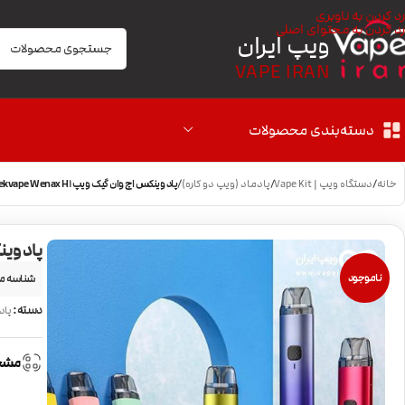
رد کردن به ناوبری
رد کردن به محتوای اصلی
ویپ ایران
VAPE IRAN
دسته‌بندی محصولات
خانه
/
دستگاه ویپ | Vape Kit
/
پادماد (ویپ دو کاره)
/
پاد وینکس اچ وان گیک ویپ Geekvape Wenax H1
پاد وینکس 
ناموجود
شناسه م
دسته:
پاد
مشخ