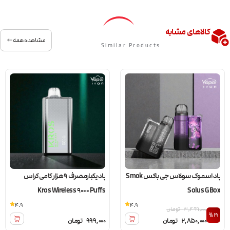
کالاهای مشابه
مشاهده همه
Similar Products
پاد اسموک سولاس جی باکس Smok
پاد یکبارمصرف 9 هزار کامی کراس
Kros Wireless 9000 Puffs
Solus G Box
4.9
4.9
3,499,000
تومان
%19
2,850,000
تومان
999,000
تومان