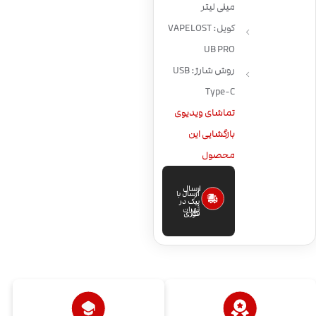
میلی لیتر
کویل: VAPELOST
UB PRO
روش شارژ: USB
Type-C
تماشای ویدیوی
بازگشایی این
محصول
ارسال
ارسال با
پیک در
تهران
فوری