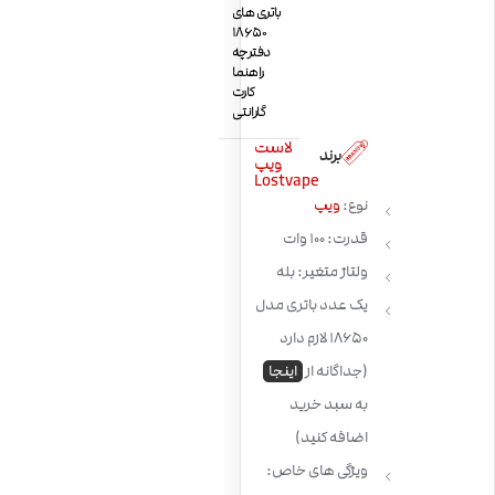
باتری های
18650
دفترچه
راهنما
کارت
گارانتی
لاست
برند
ویپ
Lostvape
نوع:
ویپ
قدرت: 100 وات
ولتاژ متغیر: بله
یک عدد باتری مدل
18650 لازم دارد
(جداگانه از
اینجا
به سبد خرید
اضافه کنید)
ویژگی های خاص: