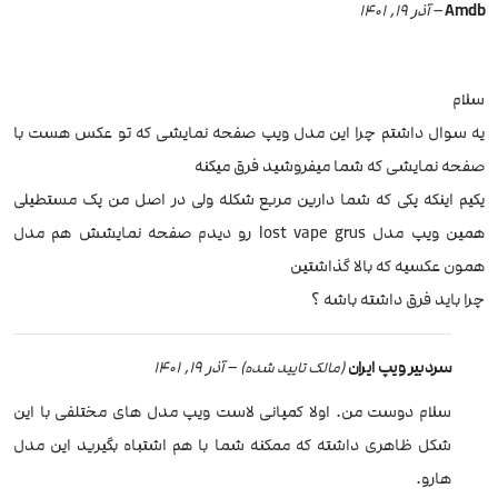
Amdb
–
آذر 19, 1401
سلام
یه سوال داشتم چرا این مدل ویپ صفحه نمایشی که تو عکس هست با
صفحه نمایشی که شما میفروشید فرق میکنه
یکیم اینکه پکی که شما دارین مربع شکله ولی در اصل من پک مستطیلی
همین ویپ مدل lost vape grus رو دیدم صفحه نمایشش هم مدل
همون عکسیه که بالا گذاشتین
چرا باید فرق داشته باشه ؟
سردبیر ویپ ایران
–
آذر 19, 1401
(مالک تایید شده)
سلام دوست من. اولا کمپانی لاست ویپ مدل های مختلفی با این
شکل ظاهری داشته که ممکنه شما با هم اشتباه بگیرید این مدل
هارو.