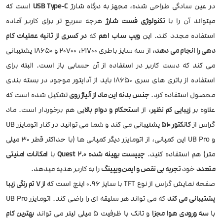
در عین سادگی طراحی شده، مجهز به درگاه شارژ
USB Type-C
است که
میتواند آن را با
تکنولوژی فست شارژ
هرچه سریع تر برای کاربر آماده
استفاده مجدد کند. این
ویپ ساب اهم
که
در کسری از ثانیه عملیات کام
دهی را انجام می دهد
، از سه سایز باطری 21700، 20700 و 18650 پشتیبانی
می کند که دست کاربر در استفاده از آن حسابی باز است. البته برای
استفاده از باتری های سری 18650 باید از آداپتور موجود در بسته بندی
محصول استفاده کرد.
جنس بدنه این ماد از آلیاژ روی
تشکیل شده است که
علاوه بر
زیبایی کم نظیر
، از
استحکام و دوام بالا
یی هم برخوردار است. ماد
گراس از
کانکتور 510
پشتیبانی می کند و شما می توانید در کنار اتومایزر UB
و UB Pro این کمپانی، از اتومایزر دیگر کمپانی ها (با حداکثر قطر 30 میلی
متر) هم استفاده کنید.
چیپست بهینه شده Quest 2.0
با
امکانات امنیتی
متعدد
خود
تجربه بی نقص و ایمن ویپینگ
را به کاربر هدیه میدهد.
صفحه نمایش گراس از نوع TFT با سایز 0.96 اینچ است که
از 7 تم رنگی زیبا
پشتیبانی می کند
که می تواند هر سلیقه ای را راضی کند. اتومایزر UB Pro
با
سه ورودی هوا مجزا
و تانک با ظرفیت 5 میلی لیتر می تواند
بهترین کام