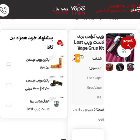
رد کردن به ناوبری
ویپ ایران
منو
رد کردن به محتوای اصلی
VAPE IRAN
خانه
/
دستگاه ویپ | Vape Kit
/
ویپ و پاد ارزان
ویپ گراس برند
پیشنهاد خرید همراه این
ناموجو
لاست ویپ Lost
د
کالا
Vape Grus Kit
بزرگنمایی تصویر
22
شناسه
4.9
نظر
باتری ویپ بیسن
18650
محصول:
Lost Vape
باتری ویپ بیسن
Grus Vape
21700 | 4000 میلی
آمپر
Kit
کویل یوبی پرو
,
لاست ویپ Lost
دسته:
ویپ و پاد ارزان
Vape UB PRO
ویپ
Coils