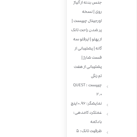
جنس بدنه از آلیاژ
روی | نسخه
اورجینال چیپست |
پر شدن راحت تانک
از پهلو | ایرفلو سه
گانه | پشتیبانی از
فست شارژ |
پشتیبانی از هفت
تم رنگی
چیپست : QUEST
2.0
نمایشگر: 0.96 اینچ
عملکرد کامدهی:
بادکمه
ظرفیت تانک: 5