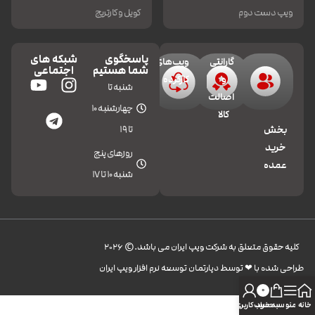
ویپ دست دوم
کویل و کارتریج
پاسخگوی
شبکه های
گارانتی
ویپ‌های
شما هستیم
اجتماعی
و
کارکرده
شنبه تا
اصالت
چهارشنبه 10
کالا
تا 19
بخش
خرید
روزهای پنج
عمده
شنبه 10 تا 17
کليه حقوق متعلق به شرکت ویپ ایران می باشد.© 2026
طراحی شده با ❤︎ توسط دپارتمان توسعه نرم افزار ویپ ایران
0
خانه
منو
سبد خرید
حساب کاربری من