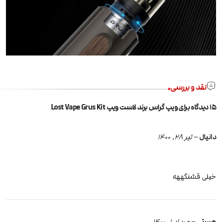
نقد و بررسی
15 دیدگاه برای
ویپ گراس برند لاست ویپ Lost Vape Grus Kit
دانیال
–
تیر 28, 1400
خیلی قشنگههه
هستی
–
مرداد 1, 1400