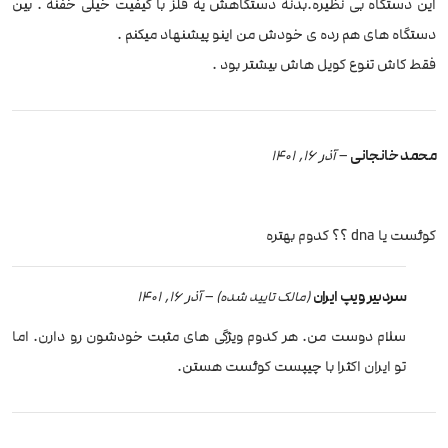
این دستگاه بی نظیره.بدنه دستگاهش یه فلز با کیفیت خیلی خفنه . بین
دستگاه های هم رده ی خودش من اینو پیشنهاد میکنم .
فقط کاش تنوع کویل هاش بیشتر بود .
محمد خانجانی
–
آذر 16, 1401
کوئست یا dna ؟؟ کدوم بهتره
سردبیر ویپ ایران
–
آذر 16, 1401
(مالک تایید شده)
سلام دوست من. هر کدوم ویژگی های مثبت خودشون رو دارن. اما
تو ایران اکثرا با چیپست کوئست هستن.