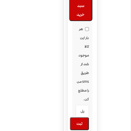
سبد
خرید
هر
بار این
کالا
موجود
شد از
طریق
sms من
را مطلع
کن.
ثبت