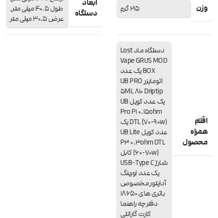
ابعاد
وزن
215 گرم
طول 40.5 میلی متر,
دستگاه
عرض 30.5 میلی متر
دستگاه ماد Lost
Vape GRUS MOD
BOX یک عدد
اتومایزر UB PRO
5ML 810 Driptip
یک عدد کویل UB
Pro P1 0.15ohm
اقلام
DTL (70-90w) یک
همراه
عدد کویل UB Lite
محصول
P3 0.3ohm DTL
(60-70w) کابل
شارژ USB-Type C
یک عدد اورینگ
آداپتور مخصوص
باتری های 18650
دفترچه راهنما
کارت گارانتی