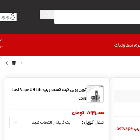
ورود 
6
ری سفارشات
خط
کویل یوبی لایت لاست ویپ Lost Vape UB Lite
Coils
899,000
تومان
مدل کویل
Lostv