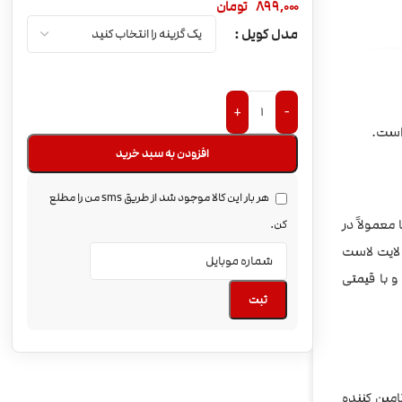
899,000
تومان
مدل کویل
+
-
 است.
افزودن به سبد خرید
هر بار این کالا موجود شد از طریق sms من را مطلع
ها معمولاً در
کن.
 لایت لاست
ل و با قیمتی
ثبت
 و تامین کننده