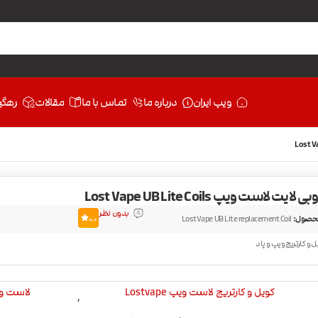
ویپ ایران
درباره ما
تماس با ما
مقالات
رهگی
یت لاست ویپ Lost Vape UB Lite Coils
بدون نظر
حصول:
LostVape UB Lite replacement Coil
0.0
ل و کارتریج ویپ و پاد
کویل و کارتریج لاست ویپ Lostvape
لاست ویپ ape
,