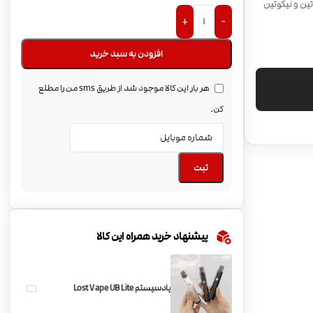
ین و نیکوتین
+
-
افزودن به سبد خرید
هر بار این کالا موجود شد از طریق sms من را مطلع
کن.
ثبت
پیشنهاد خرید همراه این کالا
پادسیستم Lost Vape UB Lite