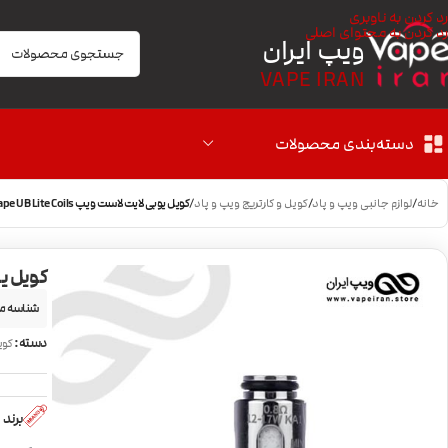
رد کردن به ناوبری
رد کردن به محتوای اصلی
ویپ ایران
VAPE IRAN
دسته‌بندی محصولات
خانه
/
لوازم جانبی ویپ و پاد
/
کویل و کارتریج ویپ و پاد
/
کویل یوبی لایت لاست ویپ Lost Vape UB Lite Coils
کویل یوبی لا
شناسه م
دسته:
کوی
برند