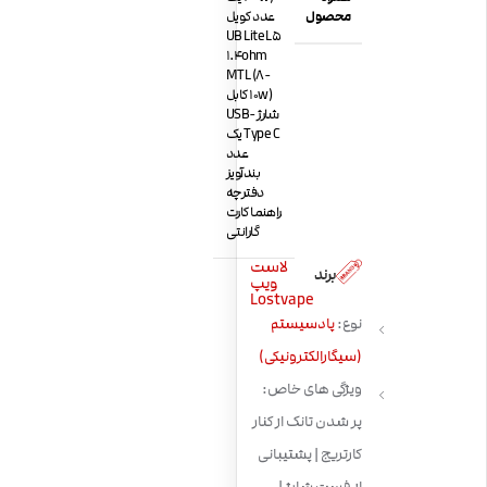
محصول
عدد کویل
UB Lite L5
1.4ohm
MTL (8-
10w) کابل
شارژ USB-
Type C یک
عدد
بندآویز
دفترچه
راهنما کارت
گارانتی
لاست
برند
ویپ
Lostvape
نوع:
پادسیستم
(سیگارالکترونیکی)
ویژگی های خاص:
پر شدن تانک از کنار
کارتریج | پشتیبانی