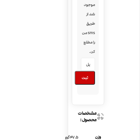
موجود
شد از
طریق
sms من
را مطلع
کن.
ثبت
مشخصات
محصول:
وزن
47.5 گرم