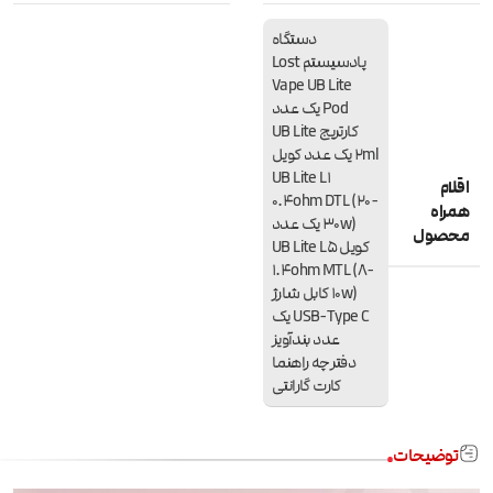
دستگاه
پادسیستم Lost
Vape UB Lite
Pod یک عدد
کارتریج UB Lite
2ml یک عدد کویل
UB Lite L1
اقلام
0.4ohm DTL (20-
همراه
30w) یک عدد
محصول
کویل UB Lite L5
1.4ohm MTL (8-
10w) کابل شارژ
USB-Type C یک
عدد بندآویز
دفترچه راهنما
کارت گارانتی
توضیحات