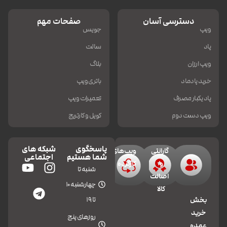
دسترسی آسان
صفحات مهم
ویپ
جویس
پاد
سالت
ویپ ارزان
بلاگ
خرید پادماد
باتری ویپ
پاد یکبار مصرف
تعمیرات ویپ
ویپ دست دوم
کویل و کارتریج
پاسخگوی
شبکه های
گارانتی
ویپ‌های
شما هستیم
اجتماعی
و
کارکرده
شنبه تا
اصالت
چهارشنبه 10
کالا
تا 19
بخش
خرید
روزهای پنج
عمده