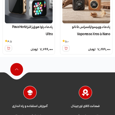
پادماد ویپرسو ایکسراس 5 نانو
پادماد پاوا هورایز الترا Pava Horiz
Ultra
Vaporesso Xros 5 Nano
4.5
5.0
7,899,000
تومان
7,699,000
تومان
ضمانت کالای اورجینال
آموزش استفاده و راه اندازی