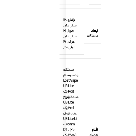
ارتفاع 120
میلی متر,
ابعاد
طول 21
دستگاه
میلی متر,
عرض 19
میلی متر
دستگاه
پادسیستم
Lost Vape
UB Lite
Pod یک
عدد کارتریج
UB Lite
2ml یک
عدد کویل
UB Lite L1
0.4ohm
اقلام
DTL (20-
همراه
30w) یک