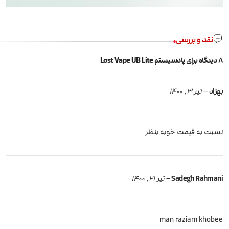
نقد و بررسی
8 دیدگاه برای
پادسیستم Lost Vape UB Lite
بهزاد
–
تیر 3, 1400
نسبت به قیمت خوبه بنظر
Sadegh Rahmani
–
تیر 21, 1400
man raziam khobee