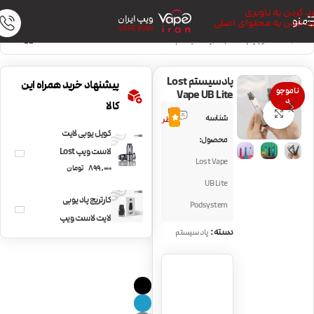
رد کردن به ناوبری
ویپ ایران
منو
رد کردن به محتوای اصلی
VAPE IRAN
خانه
/
دستگاه ویپ | Vape Kit
/
پاد سیستم
پادسیستم Lost
پیشنهاد خرید همراه این
ناموجو
Vape UB Lite
د
کالا
12
بزرگنمایی تصویر
شناسه
4.6
نظر
کویل یوبی لایت
محصول:
لاست ویپ Lost
Lost Vape
899,000
تومان
Vape UB Lite Coils
UB Lite
کارتریج پاد یوبی
Podsystem
لایت لاست ویپ
دسته:
پاد سیستم
Lostvape UB Lite
Pod