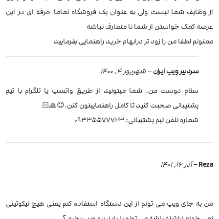
از وظایف شما نیست ولی به عنوان یک فروشگاه تماما حرفه ای در این
عرصه کمک خواستن از شما نا متعارف نباشه
ممنونم لطفا من را زود تر درابهام خرید راهنمایی بفرمایید
سردبیر ویپ ایران
–
شهریور 4, 1400
سلام دوست من. شما میتونید از طریق واتسپ یا تلگرام با تیم
پشتیبانی صحبت کنید تا کامل راهنماییتون کنن.😊🙏🏻
شماره تلفن تیم پشتیبانی: 09335577723
Reza
–
آذر 16, 1401
من به جای ویپ می تونم از این دستگاه استفاده کنم یعنی هیچ نیکوتینی
نمی خوام داشته باشه می تونم یا باید برم ویپ بخرم ؟