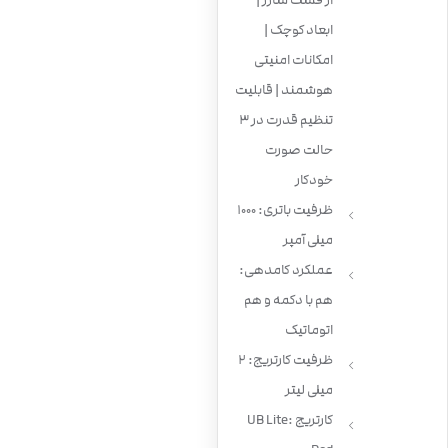
از فست شارژ |
ابعاد کوچک ‌|
امکانات امنیتی
هوشمند ‌| قابلیت
تنظیم قدرت در 3
حالت صورت
خودکار
ظرفیت باتری: 1000
میلی آمپر
عملکرد کامدهی:
هم با دکمه و هم
اتوماتیک
ظرفیت کارتریج: 2
میلی لیتر
کارتریج :UB Lite