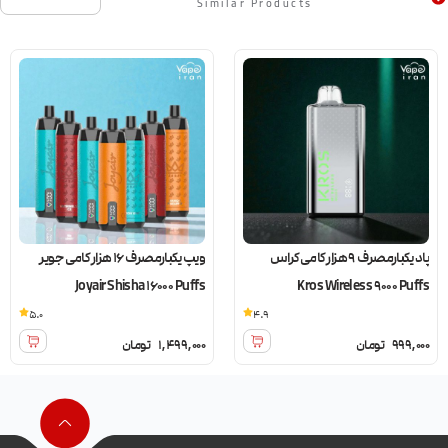
Similar Products
پاد یکبارمصرف 9 هزار کامی کراس
ویپ یکبارمصرف 16 هزار کامی جویر
Joyair Shisha 16000 Puffs
Kros Wireless 9000 Puffs
5.0
4.9
999,000
تومان
1,499,000
تومان