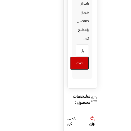
شد از
طریق
sms من
را مطلع
کن.
ثبت
مشخصات
محصول:
0.028
وزن
گرم