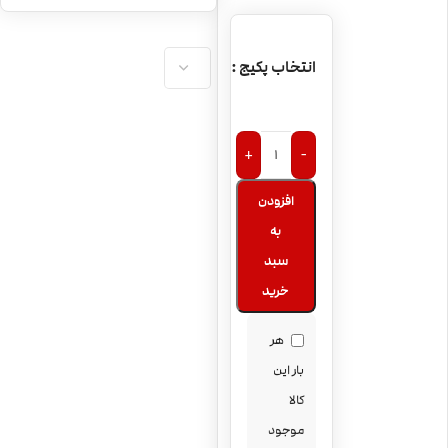
پاد یکبارمصرف نعنا
یخ MYLE Mini Iced
Mint
انتخاب پکیج
پاد یکبارمصرف
هندوانه و یخ MYLE
Mini Iced
پاد یکبارمصرف
Watermelon
+
-
سیب انبه یخ MYLE
Mini Iced Apple
افزودن
پاد یکبارمصرف
Mango
به
سیب قرمز MYLE
Mini Red Apple
سبد
خرید
هر
بار این
کالا
موجود