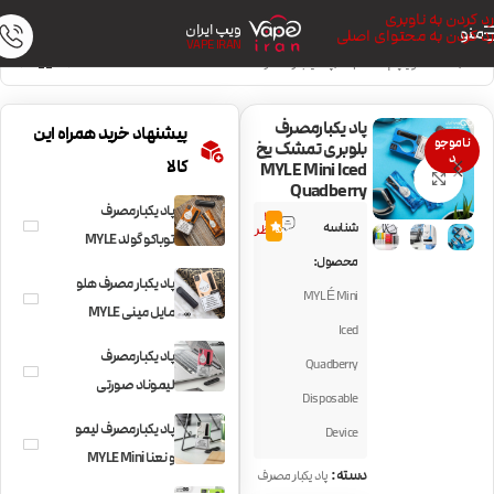
رد کردن به ناوبری
ویپ ایران
منو
رد کردن به محتوای اصلی
VAPE IRAN
خانه
/
دستگاه ویپ | Vape Kit
/
پاد یکبار مصرف
پاد یکبارمصرف
پیشنهاد خرید همراه این
ناموجو
بلوبری تمشک یخ
د
کالا
MYLE Mini Iced
بزرگنمایی تصویر
Quadberry
پاد یکبارمصرف
3
شناسه
5.0
نظر
توباکو گولد MYLE
محصول:
Mini Tobacco
پاد یکبار مصرف هلو
MYLÉ Mini
مایل مینی MYLE
Iced
Mini Peach
پاد یکبارمصرف
Quadberry
لیموناد صورتی
Disposable
MYLE Mini Pink
پاد یکبارمصرف لیمو
Device
Lemonade
و نعنا MYLE Mini
دسته:
پاد یکبار مصرف
Lemon Mint