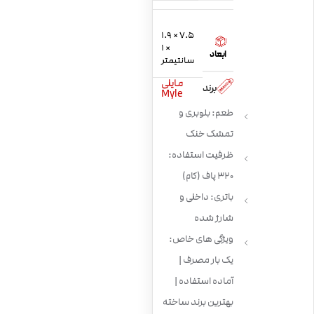
7.5 × 1.9
× 1
ابعاد
سانتیمتر
مایلی
برند
Myle
طعم: بلوبری و
تمشک خنک
ظرفیت استفاده:
320 پاف (کام)
باتری: داخلی و
شارژ شده
ویژگی های خاص:
یک بار مصرف |
آماده استفاده |
بهترین برند ساخته