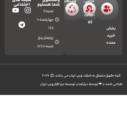
گارانتی
ویپ‌های
شما هستیم
اجتماعی
و
کارکرده
شنبه تا
اصالت
چهارشنبه 10
کالا
تا 19
بخش
خرید
روزهای پنج
عمده
شنبه 10 تا 17
کليه حقوق متعلق به شرکت ویپ ایران می باشد.© 2026
طراحی شده با ❤︎ توسط دپارتمان توسعه نرم افزار ویپ ایران