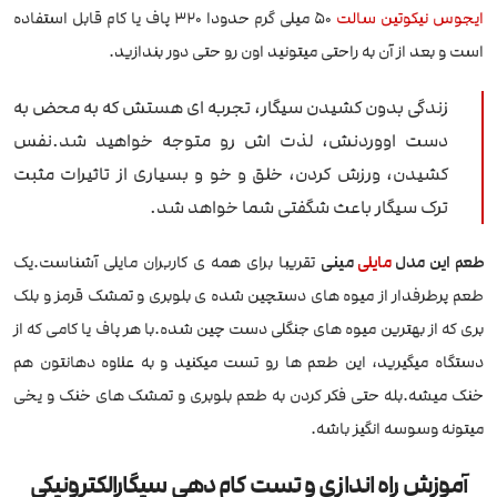
ایجوس نیکوتین سالت
50 میلی گرم حدودا 320 پاف یا کام قابل استفاده
است و بعد از آن به راحتی میتونید اون رو حتی دور بندازید.
زندگی بدون کشیدن سیگار، تجربه ای هستش که به محض به
دست اووردنش، لذت اش رو متوجه خواهید شد.نفس
کشیدن، ورزش کردن، خلق و خو و بسیاری از تاثیرات مثبت
ترک سیگار باعث شگفتی شما خواهد شد.
طعم این مدل
مایلی
مینی
تقریبا برای همه ی کاربران مایلی آشناست.یک
طعم پرطرفدار از میوه های دستچین شده ی بلوبری و تمشک قرمز و بلک
بری که از بهترین میوه های جنگلی دست چین شده.با هر پاف یا کامی که از
دستگاه میگیرید، این طعم ها رو تست میکنید و به علاوه دهانتون هم
خنک میشه.بله حتی فکر کردن به طعم بلوبری و تمشک های خنک و یخی
میتونه وسوسه انگیز باشه.
آموزش راه اندازی و تست کام دهی سیگارالکترونیکی