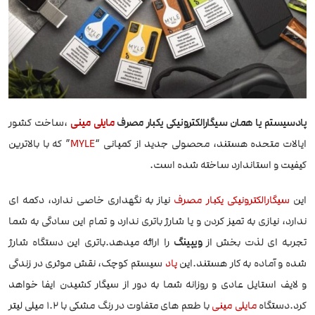
پادسیستم یا همان سیگارالکترونیکی یکبار مصرف
مایلی مینی
،ساخت کشور
ایالات متحده هستند، محصولی جدید از کمپانی “
MYLE
” که با بالاترین
کیفیت و استاندارد ساخته شده است.
این
سیگارالکترونیکی یکبار مصرف
نیاز به نگهداری خاصی ندارد، دکمه ای
ندارد، نیازی به تمیز کردن و یا شارژ باتری ندارد و تمام این سادگی به شما
تجربه ای لذت بخش از
ویپینگ
را ارائه میدهد.باتری این دستگاه شارژ
شده و آماده به کار هستند.این
پاد
سیستم کوچک، نقش موثری در زندگی
و لایف استایل عادی و روزانه شما به دور از سیگار کشیدن ایفا خواهد
کرد.دستگاه
مایلی مینی
با طعم های متفاوت در رنگ مشکی با 1.2 میلی لیتر