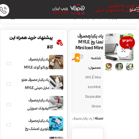
رد کردن به ناوبری
ویپ ایران
منو
رد کردن به محتوای اصلی
VAPE IRAN
خانه
/
دستگاه ویپ | Vape Kit
/
پاد یکبار مصرف
پاد یکبارمصرف
پیشنهاد خرید همراه این
ناموجو
نعنا یخ MYLE
د
کالا
Mini Iced Mint
بزرگنمایی تصویر
1
شناسه
5.0
نظر
پاد یکبارمصرف
توباکو گولد MYLE
محصول:
Mini Tobacco
MYLÉ Mini
پاد یکبار مصرف هلو
Iced Mint
مایل مینی MYLE
Mini Peach
Disposable
پاد یکبارمصرف
Device
لیموناد صورتی
MYLE Mini Pink
دسته:
پاد یکبار مصرف
پاد یکبارمصرف
Lemonade
بلوبری تمشک یخ
MYLE Mini Iced