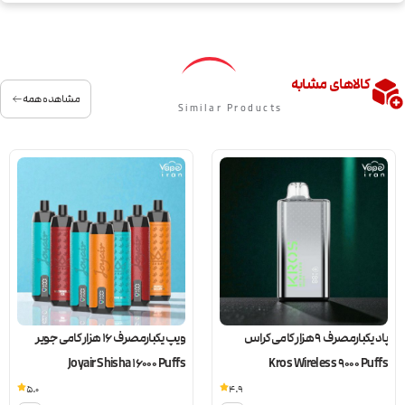
کالاهای مشابه
مشاهده همه
Similar Products
پاد یکبارمصرف 9 هزار کامی کراس
ویپ یکبارمصرف 16 هزار کامی جویر
Joyair Shisha 16000 Puffs
Kros Wireless 9000 Puffs
5.0
4.9