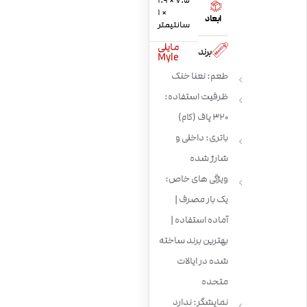
7.5 × 1.9
× 1
ابعاد
سانتیمتر
مایلی
برند
Myle
طعم: نعنا خنک
ظرفیت استفاده:
320 پاف (کام)
باتری: داخلی و
شارژ شده
ویژگی های خاص:
یک بار مصرف |
آماده استفاده |
بهترین برند ساخته
شده در ایالات
متحده
نمایشگر: ندارد