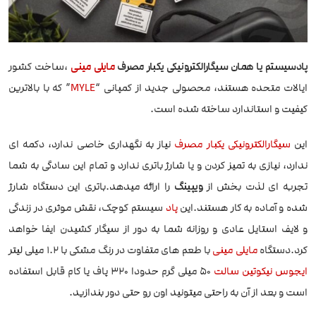
پادسیستم یا همان سیگارالکترونیکی یکبار مصرف
مایلی مینی
،ساخت کشور
ایالات متحده هستند، محصولی جدید از کمپانی “
MYLE
” که با بالاترین
کیفیت و استاندارد ساخته شده است.
این
سیگارالکترونیکی یکبار مصرف
نیاز به نگهداری خاصی ندارد، دکمه ای
ندارد، نیازی به تمیز کردن و یا شارژ باتری ندارد و تمام این سادگی به شما
تجربه ای لذت بخش از
ویپینگ
را ارائه میدهد.باتری این دستگاه شارژ
شده و آماده به کار هستند.این
پاد
سیستم کوچک، نقش موثری در زندگی
و لایف استایل عادی و روزانه شما به دور از سیگار کشیدن ایفا خواهد
کرد.دستگاه
مایلی مینی
با طعم های متفاوت در رنگ مشکی با 1.2 میلی لیتر
ایجوس نیکوتین سالت
50 میلی گرم حدودا 320 پاف یا کام قابل استفاده
است و بعد از آن به راحتی میتونید اون رو حتی دور بندازید.