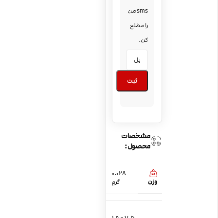
sms من
را مطلع
کن.
ثبت
مشخصات
محصول:
0.028
وزن
گرم