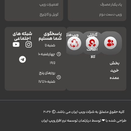
پاد یکبار مصرف
تعمیرات ویپ
ویپ دست دوم
کویل و کارتریج
پاسخگوی
شبکه های
گارانتی
ویپ‌های
شما هستیم
اجتماعی
و
کارکرده
شنبه تا
اصالت
چهارشنبه 10
کالا
تا 19
بخش
خرید
روزهای پنج
عمده
شنبه 10 تا 17
کليه حقوق متعلق به شرکت ویپ ایران می باشد.© 2026
طراحی شده با ❤︎ توسط دپارتمان توسعه نرم افزار ویپ ایران