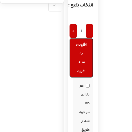
پاد یکبارمصرف لیمو
انتخاب پکیج
Quadberry
و نعنا MYLE Mini
Lemon Mint
پاد یکبارمصرف
هندوانه و یخ MYLE
+
-
Mini Iced
پاد یکبارمصرف
افزودن
Watermelon
سیب انبه یخ MYLE
به
Mini Iced Apple
پاد یکبارمصرف
سبد
Mango
سیب قرمز MYLE
خرید
Mini Red Apple
هر
بار این
کالا
موجود
شد از
طریق