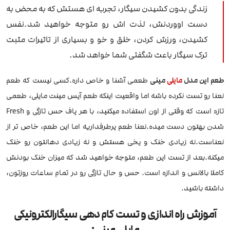
زندگی بدون کشیدن سیگار، تجربه ای هستش که به محض به
دست اووردنش، لذت اش رو متوجه خواهید شد.نفس
کشیدن، ورزش کردن، خلق و خو و بسیاری از تاثیرات مثبت
ترک سیگار باعث شگفتی شما خواهد شد.
طعم این مدل
مایلی
مینی
طعمی آشنا و خاص داره.کسی نیست که طعم
نعنا رو تست نکرده باشه اما واقعیت اینکه طعم آیس مینت مایلی، طعمی
تازه است که وقتی از اون استفاده میکنید، با هر پاف حس تازگی و Fresh
شدن بهتون دست میده.نعنا طعم پرطرفداریه اما این طعم، خاص تر از
نعناست.نه زیادی خنک و یخی هستش و نه زیادی دهانتون رو خنک
میکنه.بعد از تست این طعم، متوجه خواهید شد که میزان خنک بودنش
کاملا بالانس و اندازه است. حس و حال تازگی رو در تمام ساعات روزتون،
داشته باشید.
آموزش راه اندازی و تست کام دهی سیگارالکترونیکی
مایلی مینی: