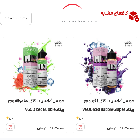
کالاهای مشابه
مشاهده همه
Similar Products
جویس آدامس بادکنکی انگور و یخ
جویس آدامس بادکنکی هندوانه و یخ
ویگاد VGOD Iced Bubble Grapes
ویگاد VGOD Iced Bubble
Watermelon
5.0
5.0
2,450,000
تومان
2,450,000
تومان