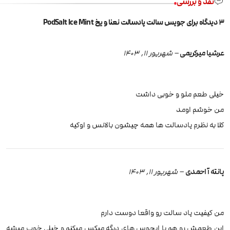
نقد و بررسی
3 دیدگاه برای
جویس سالت پادسالت نعنا و یخ PodSalt Ice Mint
عرشیا میرکریمی
–
شهریور 11, 1403
خیلی طعم ملو و خوبی داشت
من خوشم اومد
کلا به نظرم پادسالت ها همه چیشون بالانس و اوکیه
پانته آ احمدی
–
شهریور 11, 1403
من کیفیت پاد سالت رو واقعا دوست دارم
این طعمش رو هم با ایجوس های دیگه میکس میکنم و خیلی خوب میشه