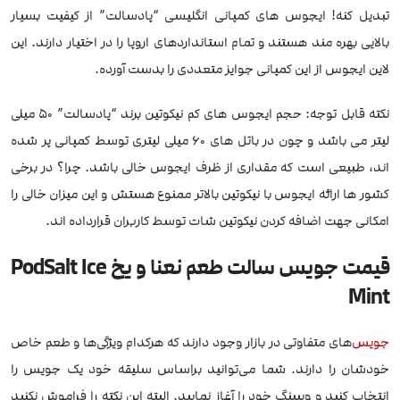
تبدیل کنه! ایجوس های کمپانی انگلیسی “پادسالت” از کیفیت بسیار
بالایی بهره مند هستند و تمام استانداردهای اروپا را در اختیار دارند. این
لاین ایجوس از این کمپانی جوایز متعددی را بدست آورده.
نکته قابل توجه: حجم ایجوس های کم نیکوتین برند “پادسالت” 50 میلی
لیتر می باشد و چون در باتل های 60 میلی لیتری توسط کمپانی پر شده
اند، طبیعی است که مقداری از ظرف ایجوس خالی باشد. چرا؟ در برخی
کشور ها ارائه ایجوس با نیکوتین بالاتر ممنوع هستش و این میزان خالی را
امکانی جهت اضافه کردن نیکوتین شات توسط کاربران قرارداده اند.
قیمت جویس سالت طعم نعنا و یخ PodSalt Ice
Mint
جویس
‌های متفاوتی در بازار وجود دارند که هرکدام ویژگی‌ها و طعم خاص
خودشان را دارند. شما می‌توانید براساس سلیقه خود یک جویس را
انتخاب کنید و ویپینگ خود را آغاز نمایید. البته این نکته را فراموش نکنید