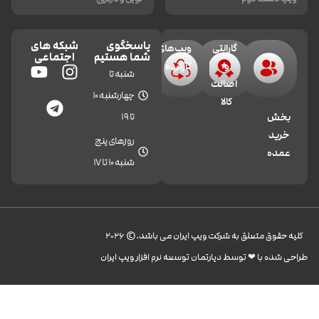
پاسخگوی
شبکه های
گارانتی
ویپ‌های
شما هستیم
اجتماعی
و
کارکرده
شنبه تا
اصالت
چهارشنبه 10
کالا
تا 19
بخش
خرید
روزهای پنج
عمده
شنبه 10 تا 17
کليه حقوق متعلق به شرکت ویپ ایران می باشد.© 2026
طراحی شده با ❤︎ توسط دپارتمان توسعه نرم افزار ویپ ایران