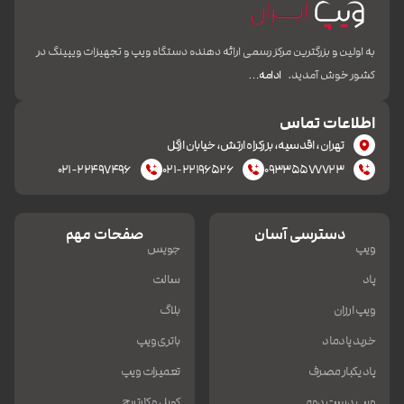
به اولین و بزرگترین مرکز رسمی ارائه دهنده دستگاه ویپ و تجهیزات ویپینگ در
کشور خوش آمدید.
ادامه…
اطلاعات تماس
تهران، اقدسیه، بزرکراه ارتش، خیابان ازگل
۰۲۱-۲۲۴۹۷۴۹۶
۰۲۱-۲۲۱۹۶۵۲۶
۰۹۳۳۵۵۷۷۷۲۳
دسترسی آسان
صفحات مهم
ویپ
جویس
پاد
سالت
ویپ ارزان
بلاگ
خرید پادماد
باتری ویپ
پاد یکبار مصرف
تعمیرات ویپ
ویپ دست دوم
کویل و کارتریج