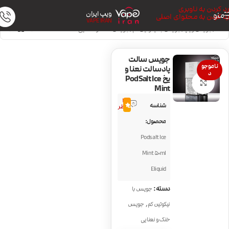
رد کردن به ناوبری
ویپ ایران
منو
رد کردن به محتوای اصلی
VAPE IRAN
خانه
/
جویس ویپ
/
جویس با نیکوتین کم
/
جویس خنک و نعنایی
جویس سالت
ناموجو
پادسالت نعنا و
د
یخ PodSalt Ice
بزرگنمایی تصویر
Mint
3
شناسه
5.0
نظر
محصول:
Podsalt Ice
Mint 50ml
Eliquid
دسته:
جویس با
,
نیکوتین کم
جویس
خنک و نعنایی