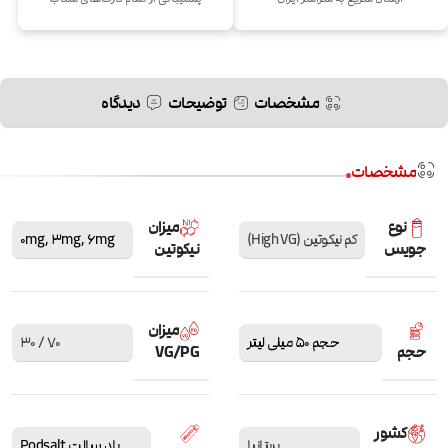
مشخصات
توضیحات
دیدگاه
مشخصات
نوع
میزان
کم نیکوتین (High VG)
6mg
,
3mg
,
0mg
جویس
نیکوتین
میزان
حجم 50 میلی لیتر
70 / 30
حجم
VG/PG
کشور
بریتانیا
پاد سالت Podsalt