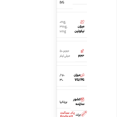
VG)
0mg
,
میزان
3mg
,
نیکوتین
6mg
حجم 50
حجم
میلی لیتر
میزان
70 /
VG/PG
30
کشور
بریتانیا
سازنده
پاد سالت
برند
Podsalt