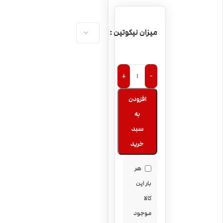
میزان نیکوتین
+
-
افزودن
به
سبد
خرید
هر
بار این
کالا
موجود