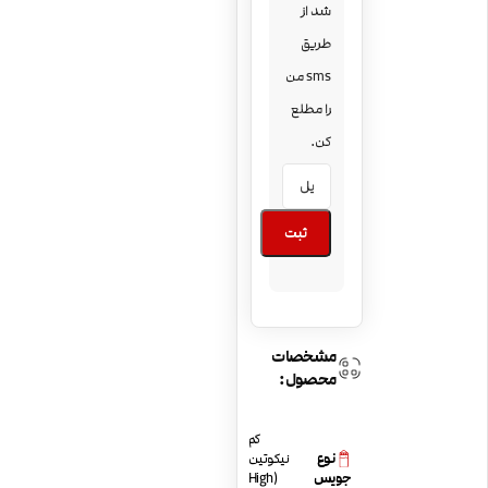
شد از
طریق
sms من
را مطلع
کن.
ثبت
مشخصات
محصول:
کم
نوع
نیکوتین
جویس
(High