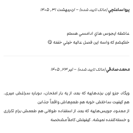
پروا ساعتچي
–
اردیبهشت 31, 1405
(مالک تایید شده)
عاشقه ايجوس هاي ادامسي هستم
خنكيشم كه واسه اين فصل عاليه خيلي خفنه 😋
محمد صادقي
–
تیر 23, 1405
(مالک تایید شده)
ویگاد جزو اون برندهاییه که بعد از یه بار امتحان، دوباره سراغش میری.
هم کیفیت ساختش خوبه هم طعم‌هاش واقعاً جذابن
از معدود جویس‌هاییه که بعد از استفاده طولانی هم طعمش برام تکراری
و خسته‌کننده نمیشه. کیفیتش کاملاً مشخصه