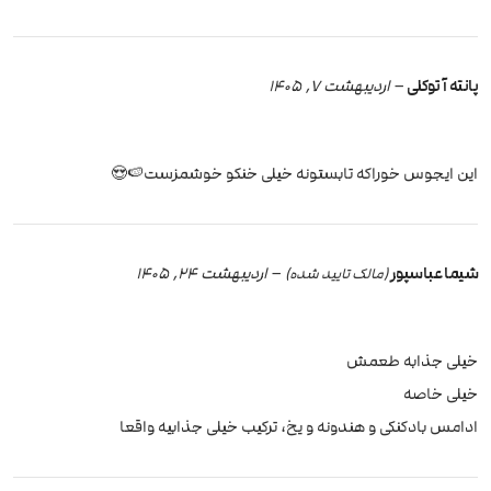
پانته آ توکلی
–
اردیبهشت 7, 1405
این ایجوس خوراکه تابستونه خیلی خنکو خوشمزست🍉😍
شیما عباسپور
–
اردیبهشت 24, 1405
(مالک تایید شده)
خیلی جذابه طعمش
خیلی خاصه
ادامس بادکنکی و هندونه و یخ، ترکیب خیلی جذابیه واقعا