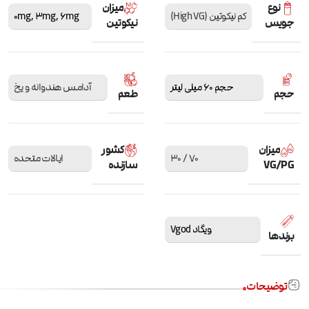
نوع
میزان
کم نیکوتین (High VG)
6mg
,
3mg
,
0mg
جویس
نیکوتین
حجم 60 میلی لیتر
آدامس هندوانه و یخ
حجم
طعم
میزان
کشور
70 / 30
ایالات متحده
VG/PG
سازنده
ویگاد Vgod
برندها
توضیحات