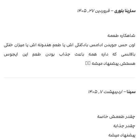
سارینا بلوری
–
فروردین 27, 1405
شاهکاره طعمه
اون حس جویدن ادامس بادکنکی اش یا طعم هندونه اش یا میزان خنکی
بالانسی که داره همه باعث جذاب بودن طعم این ایجوس
هستش.پیشنهاد میشه ✌🏻
سینا
–
اردیبهشت 7, 1405
چقدر طعمش خاصه
چقدر جذابه
پیشنهاد میشه