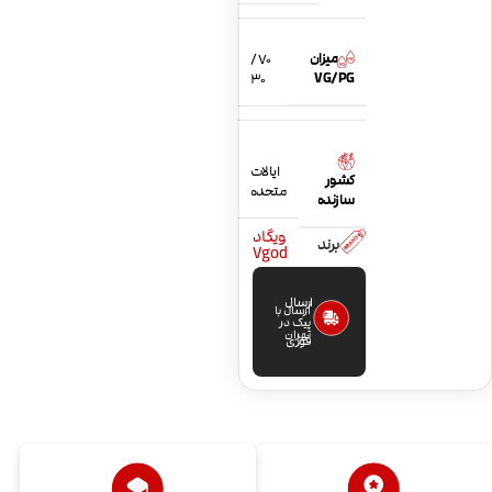
میزان
70 /
VG/PG
30
ایالات
کشور
متحده
سازنده
ویگاد
برند
Vgod
ارسال
ارسال با
پیک در
تهران
فوری