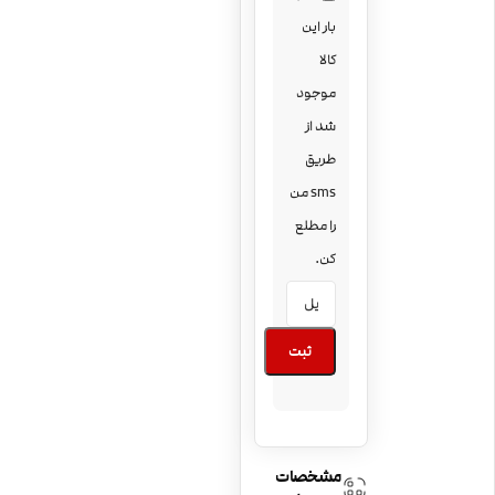
بار این
کالا
موجود
شد از
طریق
sms من
را مطلع
کن.
ثبت
مشخصات