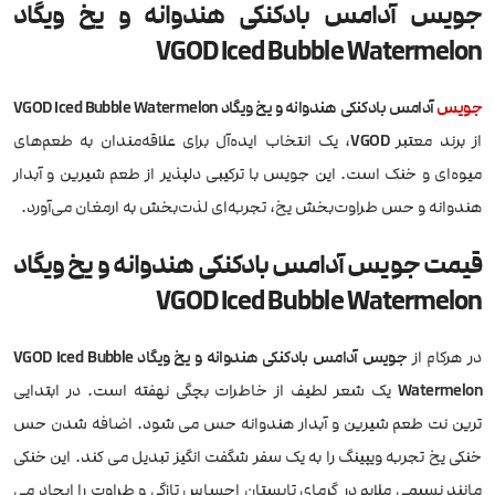
جویس آدامس بادکنکی هندوانه و یخ ویگاد
VGOD Iced Bubble Watermelon
جویس
آدامس بادکنکی هندوانه و یخ ویگاد VGOD Iced Bubble Watermelon
از برند معتبر
VGOD
، یک انتخاب ایده‌آل برای علاقه‌مندان به طعم‌های
میوه‌ای و خنک است. این جویس با ترکیبی دلپذیر از طعم شیرین و آبدار
هندوانه و حس طراوت‌بخش یخ، تجربه‌ای لذت‌بخش به ارمغان می‌آورد.
قیمت جویس آدامس بادکنکی هندوانه و یخ ویگاد
VGOD Iced Bubble Watermelon
در هرکام از
جویس آدامس بادکنکی هندوانه و یخ ویگاد VGOD Iced Bubble
Watermelon
یک شعر لطیف از خاطرات بچگی نهفته است. در ابتدایی
ترین نت طعم شیرین و آبدار هندوانه حس می شود. اضافه شدن حس
خنکی یخ تجربه ویپینگ را به یک سفر شگفت انگیز تبدیل می کند. این خنکی
مانند نسیمی ملایم در گرمای تابستان احساس تازگی و طراوت را ایجاد می