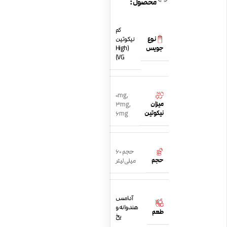
محصول:
کم
نوع
نیکوتین
جویس
(High
VG)
0mg
,
میزان
3mg
,
نیکوتین
6mg
حجم 60
حجم
میلی لیتر
آدامس
هندوانه و
طعم
یخ