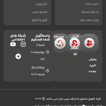
خرید پادماد
باتری ویپ
پاد یکبار مصرف
تعمیرات ویپ
ویپ دست دوم
کویل و کارتریج
پاسخگوی
شبکه های
گارانتی
ویپ‌های
شما هستیم
اجتماعی
و
کارکرده
شنبه تا
اصالت
چهارشنبه 10
کالا
تا 19
بخش
خرید
روزهای پنج
عمده
شنبه 10 تا 17
کليه حقوق متعلق به شرکت ویپ ایران می باشد.© 2026
طراحی شده با ❤︎ توسط دپارتمان توسعه نرم افزار ویپ ایران