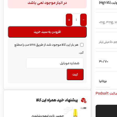
در انبار موجود نمی باشد
(High VG)
+
-
0mg
,
3mg
,
6
افزودن به سبد خرید
میلی لیتر
هر بار این کالا موجود شد از طریق sms من را مطلع
کن.
70 / 30
ثبت
بریتانیا
 Podsalt
پیشنهاد خرید همراه این کالا
جویس تارت لیمو دینرلیدی