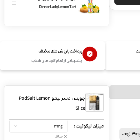
Dinner Lady Lemon Tart
ست
پرداخت با روش های مختلف
پشتیبانی از تمام کارت‌های شتاب
جویس دسر لیمو PodSalt Lemon
Slice
میزان نیکوتین
0mg
,
3m
صاف