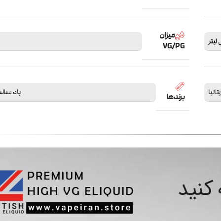
میزان
VG/PG
یتانیا
پاد سالت salt
برندها