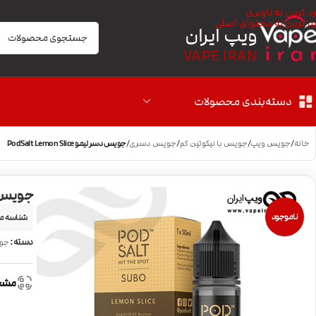
رد کردن به ناوبری
رد کردن به محتوای اصلی
ویپ ایران
VAPE IRAN
دسته‌بندی محصولات
خانه
/
جویس ویپ
/
جویس با نیکوتین کم
/
جویس دسری
/
جویس دسر لیمو PodSalt Lemon Slice
جویس دسر لیمو
ناموجود
شناسه م
دسته:
جوی
مشخ