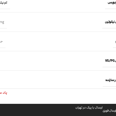
جویس
کم نیکوتین 
 نیکوتین
mg
حجم 50 
VG
 سازنده
پاد سالت
ارسال با پیک در تهران
رسال فوری