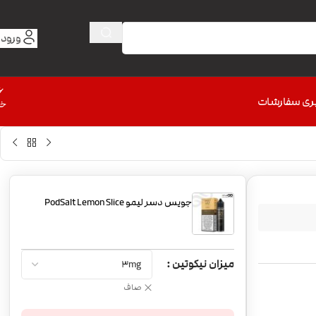
ورود 
6
ری سفارشات
خط
جویس دسر لیمو PodSalt Lemon Slice
میزان نیکوتین
صاف