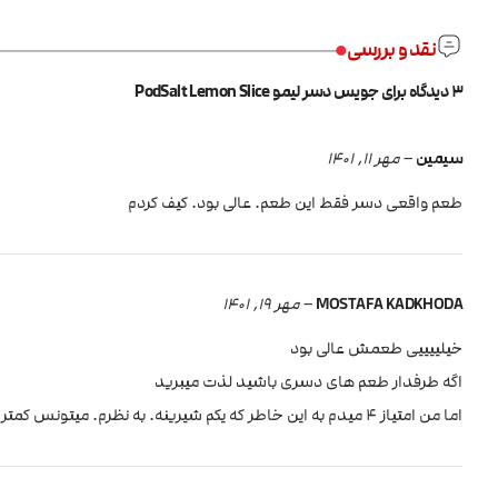
نقد و بررسی
3 دیدگاه برای
جویس دسر لیمو PodSalt Lemon Slice
سیمین
–
مهر 11, 1401
طعم واقعی دسر فقط این طعم. عالی بود. کیف کردم
MOSTAFA KADKHODA
–
مهر 19, 1401
خیلییییی طعمش عالی بود
اگه طرفدار طعم های دسری باشید لذت میبرید
اما من امتیاز ۴ میدم به این خاطر که یکم شیرینه. به نظرم. میتونس کمتر شیرین باشه. اما در مجموع من دوباره خریدم 😚