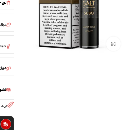
نوع 
میزان
بزرگنمایی تصویر
حجم
میزان /PG
کشور
برند
ا