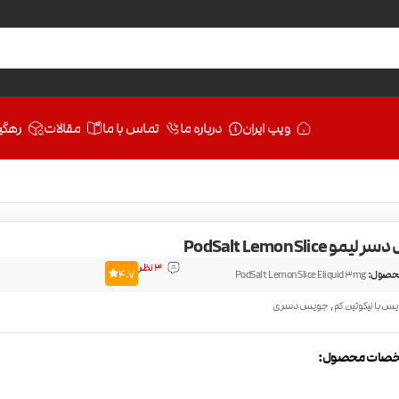
ویپ ایران
درباره ما
تماس با ما
مقالات
رهگی
 PodSalt Lemon Slice
3 نظر
حصول:
PodSalt Lemon Slice Eliquid 3mg
4.7
,
س با نیکوتین کم
جویس دسری
صات محصول: