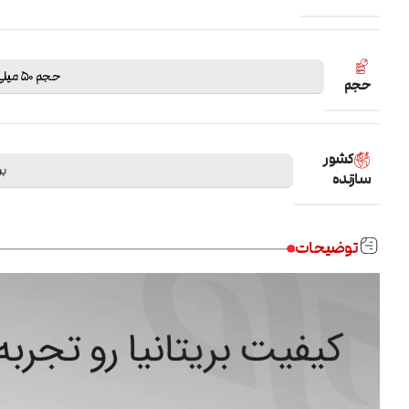
حجم 50 میلی لیتر
حجم
کشور
بر
سازنده
توضیحات