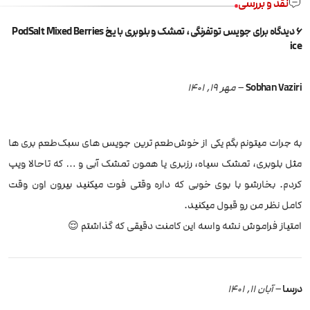
نقد و بررسی
6 دیدگاه برای
جویس توتفرنگی، تمشک و بلوبری با یخ PodSalt Mixed Berries
ice
Sobhan Vaziri
–
مهر 19, 1401
به جرات میتونم بگم یکی از خوش‌طعم‌ ترین جویس های سبک‌طعم‌ بری ها
مثل بلوبری، تمشک‌ سیاه، رزبری یا همون تمشک آبی و … که تاحالا ویپ
کردم. بخارشو با بوی خوبی که داره وقتی فوت میکنید بیرون اون وقت
کامل نظر من رو قبول میکنید.
امتیاز فراموش نشه واسه این کامنت دقیقی که گذاشتم 😌
درسا
–
آبان 11, 1401