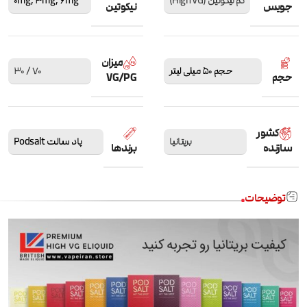
کم نیکوتین (High VG)
6mg
,
3mg
,
0mg
جویس
نیکوتین
میزان
حجم 50 میلی لیتر
70 / 30
حجم
VG/PG
کشور
بریتانیا
پاد سالت Podsalt
سازنده
برندها
توضیحات