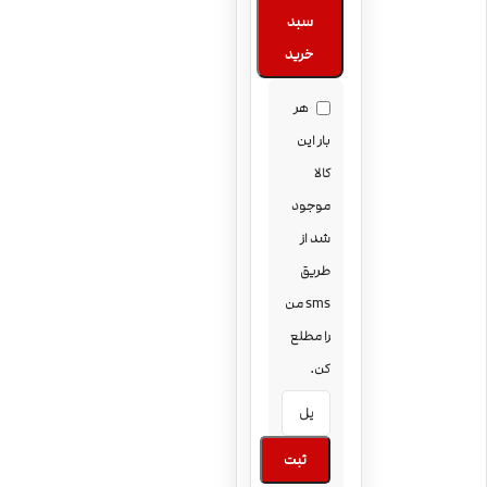
سبد
خرید
هر
بار این
کالا
موجود
شد از
طریق
sms من
را مطلع
کن.
ثبت