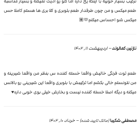
ترکیب بسیار خوبیه با اینکه یخ داره اما گلو رو اذیت نمیکنه و بسیار مناسبه
طعم میکس و من چون طرفدار طعم بلوبری و کلا بری ها هستم کاملا حس
میکس شو احساس میکنم🫶🏽
نازنین کمالوند
–
اردیبهشت 11, 1402
طعم توت فرنگی خالیش واقعا خسته کننده س بنظر من واقعا شیرینه و
من نتونستم خالی بکشم اما ترکیبش با بلوبری واقعا این شیرینی رو بالانس
میکنه و دیگه اصلا خسته کننده نیست و بخارش خیلی بوی خوبی داره♥️
مصطفی شکیبا
–
خرداد 10, 1402
(مالک تایید شده)