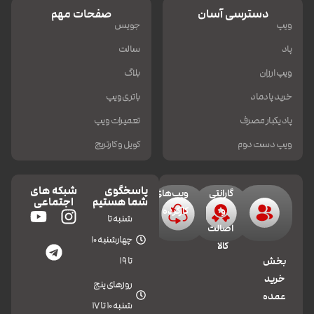
دسترسی آسان
صفحات مهم
ویپ
جویس
پاد
سالت
ویپ ارزان
بلاگ
خرید پادماد
باتری ویپ
پاد یکبار مصرف
تعمیرات ویپ
ویپ دست دوم
کویل و کارتریج
پاسخگوی
شبکه های
گارانتی
ویپ‌های
شما هستیم
اجتماعی
و
کارکرده
شنبه تا
اصالت
چهارشنبه 10
کالا
تا 19
بخش
خرید
روزهای پنج
عمده
شنبه 10 تا 17