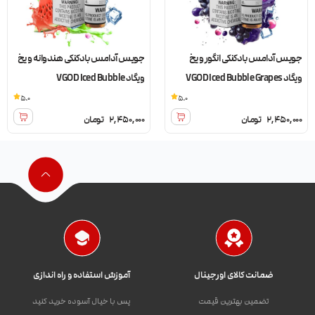
جویس آدامس بادکنکی انگور و یخ
جویس آدامس بادکنکی هندوانه و یخ
ویگاد VGOD Iced Bubble Grapes
ویگاد VGOD Iced Bubble
Watermelon
5.0
5.0
2,450,000
تومان
2,450,000
تومان
ضمانت کالای اورجینال
آموزش استفاده و راه اندازی
تضمین بهترین قیمت
پس با خیال آسوده خرید کنید