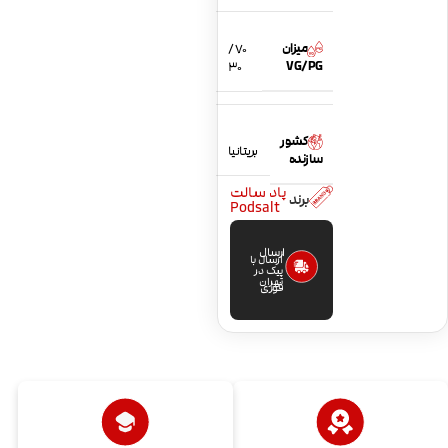
میزان
70 /
VG/PG
30
کشور
بریتانیا
سازنده
پاد سالت
برند
Podsalt
ارسال
ارسال با
پیک در
تهران
فوری