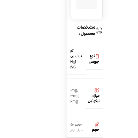
مشخصات
محصول:
کم
نوع
نیکوتین
جویس
(High
VG)
0mg
,
میزان
3mg
,
نیکوتین
6mg
حجم 50
حجم
میلی لیتر