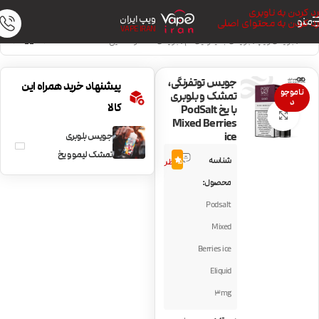
رد کردن به ناوبری
ویپ ایران
منو
رد کردن به محتوای اصلی
VAPE IRAN
خانه
/
جویس ویپ
/
جویس با نیکوتین کم
/
جویس خنک و نعنایی
جویس توتفرنگی،
پیشنهاد خرید همراه این
ناموجو
تمشک و بلوبری
د
کالا
با یخ PodSalt
بزرگنمایی تصویر
Mixed Berries
ice
جویس بلوبری
6
تمشک لیمو و یخ
شناسه
5.0
نظر
Frozen Fruit
محصول:
Monster
Podsalt
Blueberry
Mixed
Raspberry Lemon
Ice
Berries ice
Eliquid
3mg