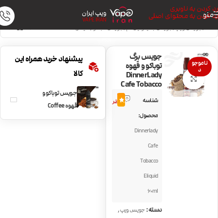
رد کردن به ناوبری
ویپ ایران
منو
رد کردن به محتوای اصلی
VAPE IRAN
خانه
/
جویس ویپ
/
جویس با نیکوتین کم
/
جویس تنباکو (سیگار)
جویس برگ
پیشنهاد خرید همراه این
ناموجو
توباکو و قهوه
د
کالا
DinnerLady
بزرگنمایی تصویر
Cafe Tobacco
جویس توباکو و
4
شناسه
4.8
نظر
قهوه Coffee
محصول:
Tobacco by
Dinnerlady
Ruthless
Cafe
Tobacco
Eliquid
60ml
,
دسته:
جویس ویپ