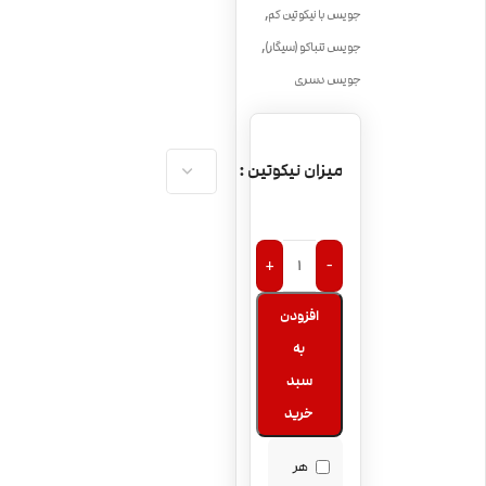
,
جویس با نیکوتین کم
,
جویس تنباکو (سیگار)
جویس دسری
میزان نیکوتین
+
-
افزودن
به
سبد
خرید
هر