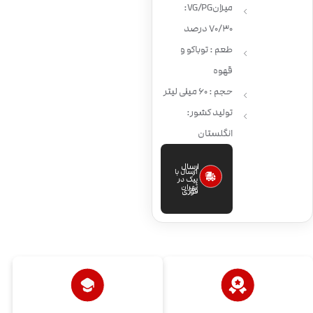
میزان VG/PG:
70/30 درصد
طعم : توباکو و
قهوه
حجم : 60 میلی لیتر
تولید کشور:
انگلستان
ارسال
ارسال با
پیک در
تهران
فوری