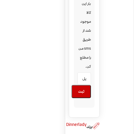
بار این
کالا
موجود
شد از
طریق
sms من
را مطلع
کن.
ثبت
Dinnerlady
برند