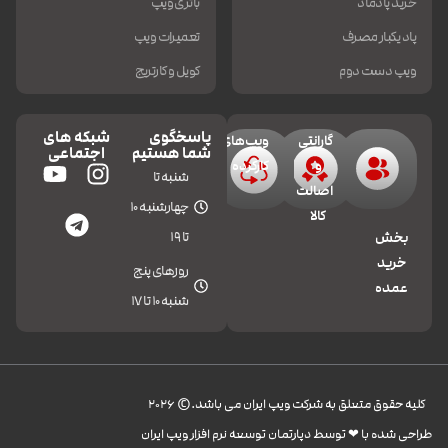
خرید پادماد
باتری ویپ
پاد یکبار مصرف
تعمیرات ویپ
ویپ دست دوم
کویل و کارتریج
پاسخگوی
شبکه های
گارانتی
ویپ‌های
شما هستیم
اجتماعی
و
کارکرده
شنبه تا
اصالت
چهارشنبه 10
کالا
تا 19
بخش
خرید
روزهای پنج
عمده
شنبه 10 تا 17
کليه حقوق متعلق به شرکت ویپ ایران می باشد.© 2026
طراحی شده با ❤︎ توسط دپارتمان توسعه نرم افزار ویپ ایران