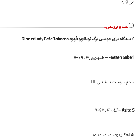
می آورد.
نقد و بررسی
4 دیدگاه برای
جویس برگ توباکو و قهوه DinnerLady Cafe Tobacco
Faezeh Saberi
–
شهریور 3, 1399
طعم دوست داشتنی👌🏻
Azita S
–
آبان 4, 1399
شاهکار بودددددددددد