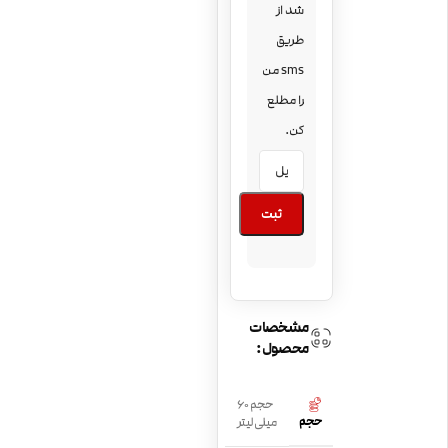
شد از
طریق
sms من
را مطلع
کن.
ثبت
مشخصات
محصول:
حجم 60
حجم
میلی لیتر