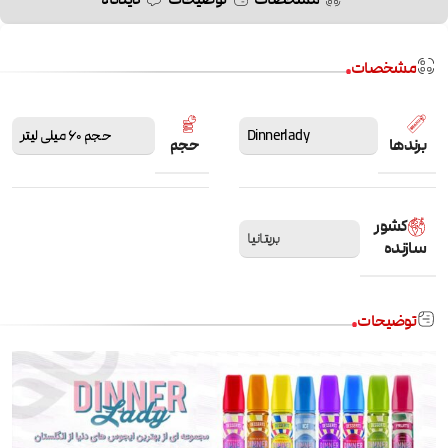
مشخصات
Dinnerlady
حجم 60 میلی لیتر
برندها
حجم
کشور
بریتانیا
سازنده
توضیحات