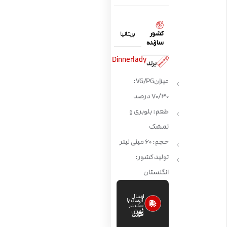
کشور
بریتانیا
سازنده
Dinnerlady
برند
میزان VG/PG:
70/30 درصد
طعم: بلوبری و
تمشک
حجم: 60 میلی لیتر
تولید کشور:
انگلستان
ارسال
ارسال با
پیک در
تهران
فوری