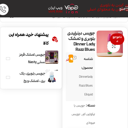
رد کردن به ناوبری
ویپ ایران
منو
رد کردن به محتوای اصلی
VAPE IRAN
خانه
/
جویس ویپ
/
جویس با نیکوتین کم
/
جویس میوه‌ای
جویس دینرلیدی
پیشنهاد خرید همراه این
ناموجو
بلوبری و تمشک
د
کالا
Dinner Lady
بزرگنمایی تصویر
Razz Blues
جویس تمشک قرمز
3
شناسه
5.0
نظر
نستی Nasty
محصول:
Blackcurrant
جویس بلوبری، بلک
Dinnerlady
بری، تمشک و یخ
Razz Blues
NKD100 Berry
Eliquid
دسته:
جویس با
,
نیکوتین کم
جویس
میوه‌ای