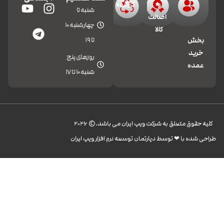
و
کارکرده
شنبه تا
اصالت
چهارشنبه 10
کالا
تا 19
بخش
خرید
روزهای پنج
عمده
شنبه 10 تا 17
کليه حقوق متعلق به شرکت ویپ ایران می باشد.© 2026
طراحی شده با ❤︎ توسط دپارتمان توسعه نرم افزار ویپ ایران