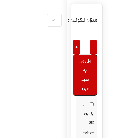
میزان نیکوتین
+
-
افزودن
به
سبد
خرید
هر
بار این
کالا
موجود