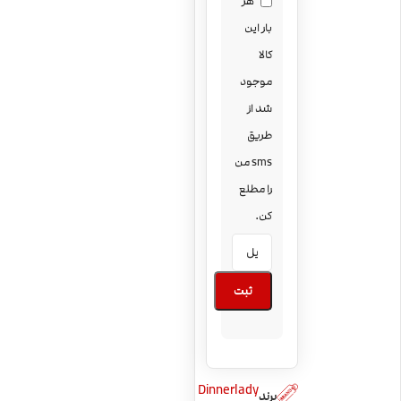
هر
بار این
کالا
موجود
شد از
طریق
sms من
را مطلع
کن.
ثبت
Dinnerlady
برند