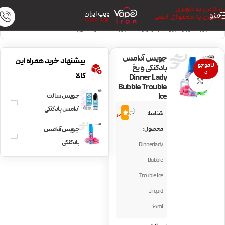
رد کردن به ناوبری
ویپ ایران
منو
رد کردن به محتوای اصلی
VAPE IRAN
خانه
/
جویس ویپ
/
جویس با نیکوتین کم
/
جویس خنک و نعنایی
جویس آدامس
پیشنهاد خرید همراه این
ناموجو
بادکنکی و یخ
د
کالا
Dinner Lady
بزرگنمایی تصویر
Bubble Trouble
Ice
جویس سالت
8
آدامس بادکنکی
شناسه
4.9
نظر
DinnerLady
محصول:
جویس آدامس
Bubble Gum Ice
بادکنکی
Dinnerlady
DinnerLady
Bubble
Bubble Trouble
Trouble Ice
Eliquid
60ml