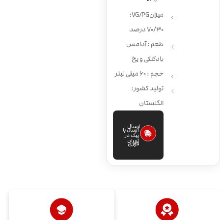
میزان VG/PG:
70/30 درصد
طعم : آدامس
بادکنکی و یخ
حجم : 60 میلی لیتر
تولید کشور:
انگلستان
ارسال
ارسال با
پیک در
تهران
فوری