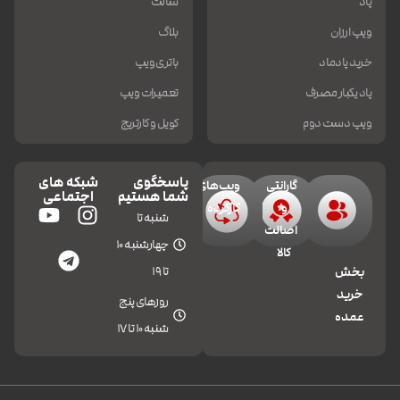
پاد
سالت
ویپ ارزان
بلاگ
خرید پادماد
باتری ویپ
پاد یکبار مصرف
تعمیرات ویپ
ویپ دست دوم
کویل و کارتریج
پاسخگوی
شبکه های
گارانتی
ویپ‌های
شما هستیم
اجتماعی
و
کارکرده
شنبه تا
اصالت
چهارشنبه 10
کالا
تا 19
بخش
خرید
روزهای پنج
عمده
شنبه 10 تا 17