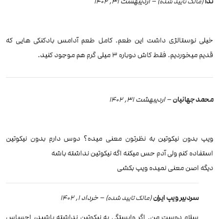
ندا
–
اردیبهشت 31, 1402
(مالک تایید شده)
خیلی نوستالژی داشت این طعم. کامل طعم آدامس بادکنکی هایی که
قدیم میخوردیم. فقط کاش دوباره 3 میلی گرم هم موجود کنید.
محمد جهانیان
–
اردیبهشت 31, 1402
ویپ بدون نیکوتین به نظرتون معنی میده؟ دوس دارم بدون نیکوتین
استفاده کنم ولی آدم حس میکنه اگه نیکوتین نداشته باشه
دیگه اصن معنی نمیده ویپ بکشی
سردبیر ویپ ایران
–
خرداد 1, 1402
(مالک تایید شده)
سلام دوست من. اگر وابستگی به نیکوتین نداشته باشید، احساس