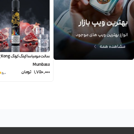
سالت مومباسا کینگ ک
Mumbasa
1,750,000
تومان
5.0