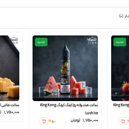
ار
(
0
)
جدید
جدید
الت توت فرنگی کیوی کینگ کونگ King Kong
سالت هندوانه یخ کینگ کونگ King Kong
سالت طالبی کینگ کونگ 
1,750,000
ت
Lush Ice
1,750,000
تومان
5.0