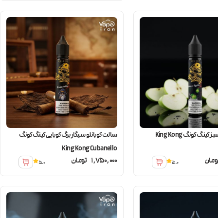
سالت سیب سبز کینگ کونگ King Kong
سالت کوبانلو سیگار برگ کوبایی کینگ کونگ
King Kong Cubanello
ومان
1,750,000
تومان
5.0
5.0