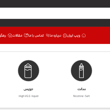
ویپ ایران
درباره ما
تماس با ما
مقالات
رهگی
سالت
جویس
High VG E-liquid
Nicotine-Salt