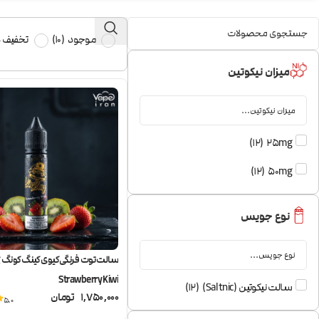
موجود
(
10
)
تخفیف د
میزان نیکوتین
)
12
(
25mg
)
12
(
50mg
نوع جویس
س
Strawberry Kiwi
سالت نیکوتین (Saltnic)
(
12
)
1,750,000
تومان
5.0