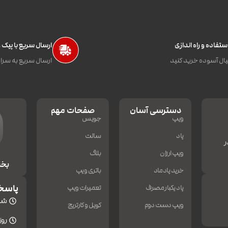
تفاده و راه اندازی
ارسال سریع با پیک
ال آسوده خرید کنید
ارسال سریع به سراس
دسترسی آسان
صفحات مهم
ویپ
جویس
پاد
سالت
ر
ویپ ارزان
بلاگ
بخش
خرید پادماد
باتری ویپ
پاسخ
پاد یکبار مصرف
تعمیرات ویپ
شنبه
ویپ دست دوم
کویل و کارتریج
روزه