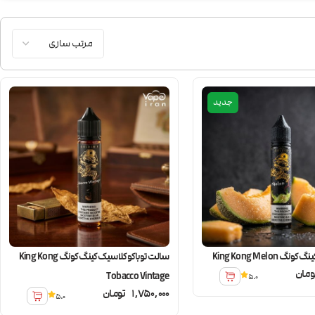
جدید
King Kong Melon
سالت توباکو کلاسیک کینگ کونگ King Kong
ومان
Tobacco Vintage
5.0
1,750,000
تومان
5.0