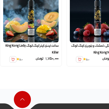
گی، تمشک و بلوبری کینگ کونگ
سالت لیدی کیلر کینگ کونگ King Kong Lady
Killer
King Kong M
ومان
1,750,000
تومان
5.0
5.0