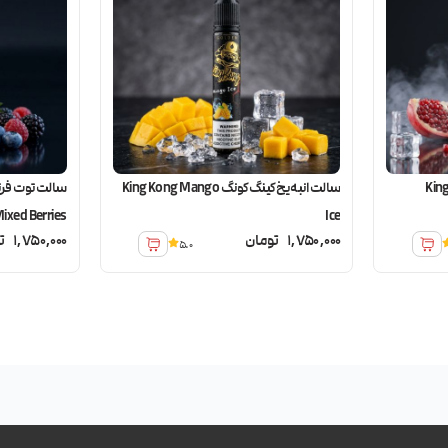
ونگ King Kong
سالت انبه یخ کینگ کونگ King Kong Mango
سالت توت فرن
ixed Berries
Ice
1,750,000
تومان
1,750,000
ت
5.0