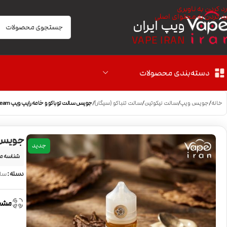
رد کردن به ناوبری
رد کردن به محتوای اصلی
ویپ ایران
VAPE IRAN
دسته‌بندی محصولات
خانه
/
جویس ویپ
/
سالت نیکوتین
/
سالت تنباکو (سیگار)
/
جویس سالت توباکو و خامه رایپ ویپ Ripe Vapes Tobacco Cream
جویس سالت 
جدید
شناسه م
دسته:
سال
مشخ