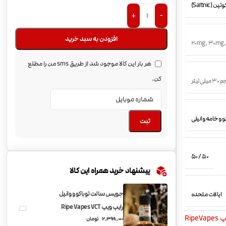
(Saltnic)
+
-
افزودن به سبد خرید
20mg
,
30mg
هر بار این کالا موجود شد از طریق sms من را مطلع
کن.
میلی لیتر
و و خامه وانیلی
ثبت
50 / 50
پیشنهاد خرید همراه این کالا
جویس سالت توباکو و وانیل
ایالات متحده
رایپ ویپ Ripe Vapes VCT
Ripe
2,399,000
تومان