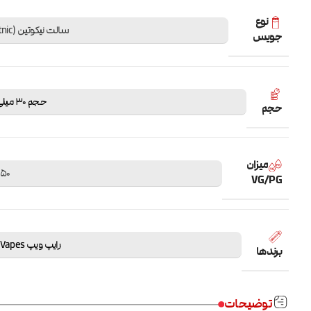
نوع
سالت نیکوتین (Saltnic)
جویس
حجم 30 میلی لیتر
حجم
میزان
50 / 50
VG/PG
رایپ ویپ RipeVapes
برندها
توضیحات