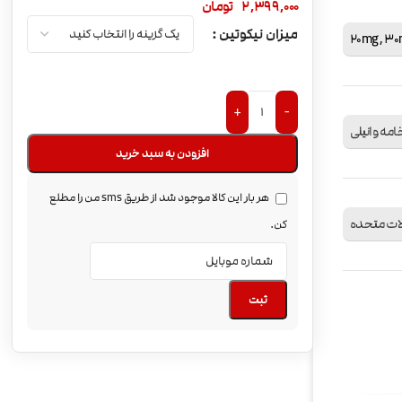
2,399,000
تومان
میزان نیکوتین
20mg
,
30
+
-
خامه وانیلی
افزودن به سبد خرید
هر بار این کالا موجود شد از طریق sms من را مطلع
لات متحده
کن.
ثبت