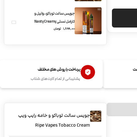
جویس سالت توباکو، وانیل و
کارامل نستی Nasty Creamy
1,899,000
تومان
Tobacco
ست
پرداخت با روش های مختلف
پشتیبانی از تمام کارت‌های شتاب
جویس سالت توباکو و خامه رایپ ویپ
Ripe Vapes Tobacco Cream