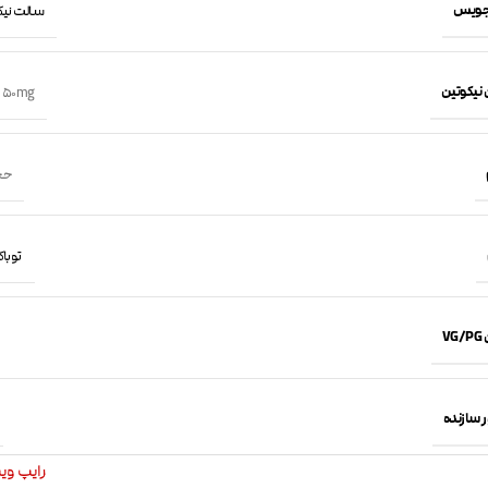
جویس
سالت نیکوتین 
 نیکوتین
,
50mg
حجم 30 
توباک
VG
 سازنده
رایپ ویپ Vapes