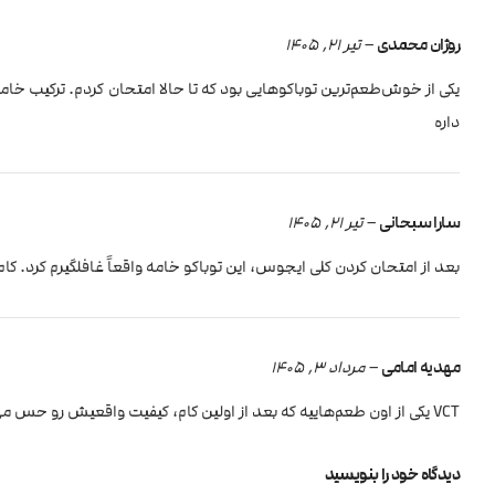
روژان محمدی
–
تیر 21, 1405
یکی از خوش‌طعم‌ترین توباکوهایی بود که تا حالا امتحان کردم. ترکیب خامه
داره
سارا سبحانی
–
تیر 21, 1405
بعد از امتحان کردن کلی ایجوس، این توباکو خامه واقعاً غافلگیرم کرد.
مهدیه امامی
–
مرداد 3, 1405
VCT یکی از اون طعم‌هاییه که بعد از اولین کام، کیفیت واقعیش رو حس می‌کنی. ترکیب وانیل، کاستارد و تنباکو فوق‌العاده نرم و دلنشینه
دیدگاه خود را بنویسید