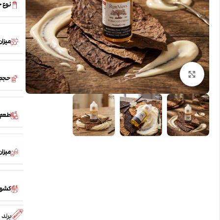
نوع 
میزان
بزرگنمایی تصویر
حجم
طعم
میزان /PG
کشور
برند