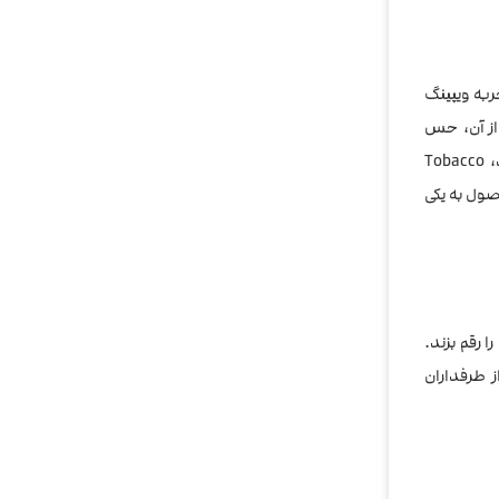
به ویپینگ
 از آن، حس
لذت‌بخش یک توباکوی کلاسیک با پایانی خامه‌ای را برای شما تداعی می‌کند. برخلاف بسیاری از جویس‌های توباکویی که طعمی تلخ یا خشک دارند، Tobacco
صول به یکی
 رقم بزند.
ز طرفداران