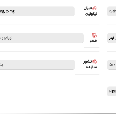
میزان
mg
,
50mg
نیکوتین
توباکو و 
طعم
کشور
ایا
سازنده