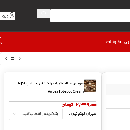
ورود 
6
ری سفارشات
خط
جویس سالت توباکو و خامه رایپ ویپ Ripe
Vapes Tobacco Cream
2,399,000
تومان
میزان نیکوتین