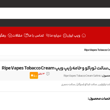
ویپ ایران
درباره ما
تماس با ما
مقالات
رهگی
توباکو و خامه رایپ ویپ Ripe Vapes Tobacco Cream
3 نظر
حصول:
Ripe Vapes Tobacco Cream Saltnic
5.0
,
,
ت نیکوتین
سالت تنباکو (سیگار)
سالت دسری
صات محصول: