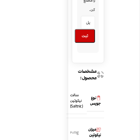
را مطلع
کن.
ثبت
مشخصات
محصول:
سالت
نوع
نیکوتین
جویس
(Saltnic)
میزان
20mg
نیکوتین