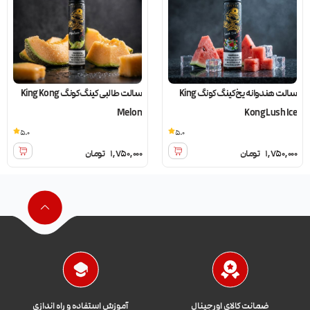
سالت هندوانه یخ کینگ کونگ King
سالت طالبی کینگ کونگ King Kong
Melon
Kong Lush Ice
5.0
5.0
1,750,000
تومان
1,750,000
تومان
ضمانت کالای اورجینال
آموزش استفاده و راه اندازی