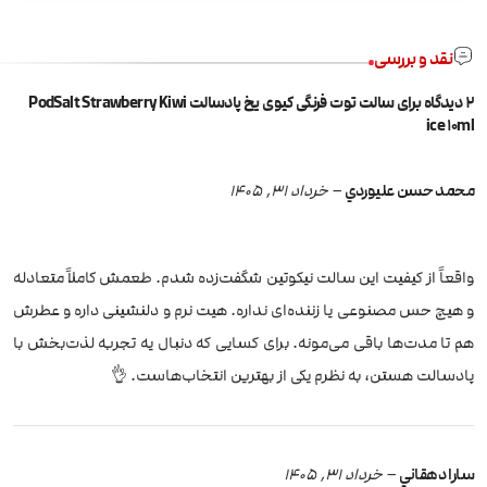
نقد و بررسی
2 دیدگاه برای
سالت توت فرنگی کیوی یخ پادسالت PodSalt Strawberry Kiwi
ice 10ml
محمد حسن عليوردي
–
خرداد 31, 1405
واقعاً از کیفیت این سالت نیکوتین شگفت‌زده شدم. طعمش کاملاً متعادله
و هیچ حس مصنوعی یا زننده‌ای نداره. هیت نرم و دلنشینی داره و عطرش
هم تا مدت‌ها باقی می‌مونه. برای کسایی که دنبال یه تجربه لذت‌بخش با
پادسالت هستن، به نظرم یکی از بهترین انتخاب‌هاست. 👌
سارا دهقاني
–
خرداد 31, 1405