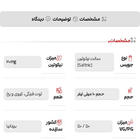
مشخصات
توضیحات
دیدگاه
مشخصات
نوع
میزان
سالت نیکوتین
20mg
جویس
نیکوتین
(Saltnic)
حجم 10 میلی لیتر
توت فرنگی، کیوی و یخ
حجم
طعم
میزان
کشور
50 / 50
بریتانیا
VG/PG
سازنده