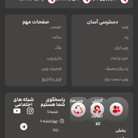
دسترسی آسان
صفحات مهم
ویپ
جویس
پاد
سالت
ویپ ارزان
بلاگ
خرید پادماد
باتری ویپ
پاد یکبار مصرف
تعمیرات ویپ
ویپ دست دوم
کویل و کارتریج
پاسخگوی
شبکه های
گارانتی
ویپ‌های
شما هستیم
اجتماعی
و
کارکرده
شنبه تا
اصالت
چهارشنبه 10
کالا
تا 19
بخش