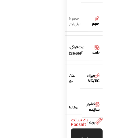
حجم 10
حجم
میلی لیتر
توت فرنگی،
طعم
کیوی و یخ
میزان
50 /
VG/PG
50
کشور
بریتانیا
سازنده
پاد سالت
برند
Podsalt