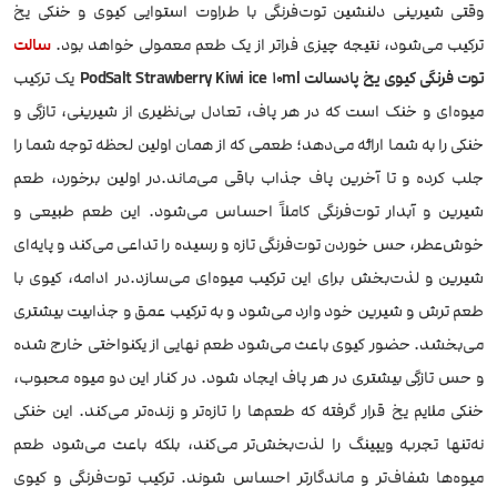
وقتی شیرینی دلنشین توت‌فرنگی با طراوت استوایی کیوی و خنکی یخ
ترکیب می‌شود، نتیجه چیزی فراتر از یک طعم معمولی خواهد بود.
سالت
توت فرنگی کیوی یخ پادسالت PodSalt Strawberry Kiwi ice
10ml
یک ترکیب
میوه‌ای و خنک است که در هر پاف، تعادل بی‌نظیری از شیرینی، تازگی و
خنکی را به شما ارائه می‌دهد؛ طعمی که از همان اولین لحظه توجه شما را
جلب کرده و تا آخرین پاف جذاب باقی می‌ماند.در اولین برخورد، طعم
شیرین و آبدار توت‌فرنگی کاملاً احساس می‌شود. این طعم طبیعی و
خوش‌عطر، حس خوردن توت‌فرنگی تازه و رسیده را تداعی می‌کند و پایه‌ای
شیرین و لذت‌بخش برای این ترکیب میوه‌ای می‌سازد.در ادامه، کیوی با
طعم ترش و شیرین خود وارد می‌شود و به ترکیب عمق و جذابیت بیشتری
می‌بخشد. حضور کیوی باعث می‌شود طعم نهایی از یکنواختی خارج شده
و حس تازگی بیشتری در هر پاف ایجاد شود. در کنار این دو میوه محبوب،
خنکی ملایم یخ قرار گرفته که طعم‌ها را تازه‌تر و زنده‌تر می‌کند. این خنکی
نه‌تنها تجربه ویپینگ را لذت‌بخش‌تر می‌کند، بلکه باعث می‌شود طعم
میوه‌ها شفاف‌تر و ماندگارتر احساس شوند. ترکیب توت‌فرنگی و کیوی