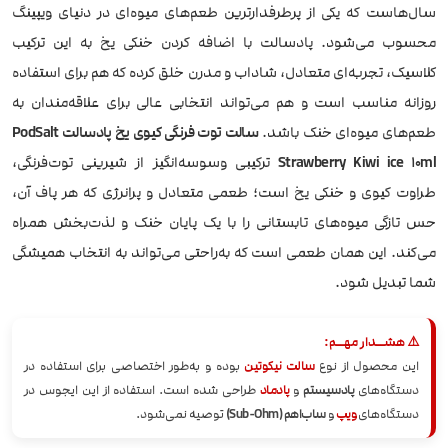
سال‌هاست که یکی از پرطرفدارترین طعم‌های میوه‌ای در دنیای ویپینگ
محسوب می‌شود. پادسالت با اضافه کردن خنکی یخ به این ترکیب
کلاسیک، تجربه‌ای متعادل، شاداب و مدرن خلق کرده که هم برای استفاده
روزانه مناسب است و هم می‌تواند انتخابی عالی برای علاقه‌مندان به
طعم‌های میوه‌ای خنک باشد.
سالت توت فرنگی کیوی یخ پادسالت PodSalt
Strawberry Kiwi ice 10ml
ترکیبی وسوسه‌انگیز از شیرینی توت‌فرنگی،
طراوت کیوی و خنکی یخ است؛ طعمی متعادل و پرانرژی که هر پاف آن،
حس تازگی میوه‌های تابستانی را با یک پایان خنک و لذت‌بخش همراه
می‌کند. این همان طعمی است که به‌راحتی می‌تواند به انتخاب همیشگی
شما تبدیل شود.
⚠️ هشــدار مهــم:
این محصول از نوع
سالت نیکوتین
بوده و به‌طور اختصاصی برای استفاده در
دستگاه‌های
پادسیستم
و
پادماد
طراحی شده است. استفاده از این ایجوس در
دستگاه‌های
ویپ
و
ساب‌اهم (Sub-Ohm)
توصیه نمی‌شود.