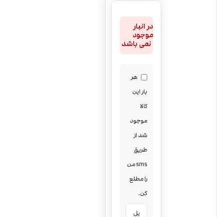
در انبار
موجود
نمی باشد
هر
بار این
کالا
موجود
شد از
طریق
sms من
را مطلع
کن.