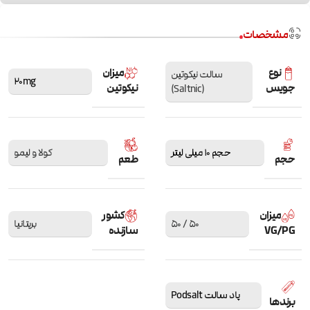
مشخصات
نوع
میزان
سالت نیکوتین
20mg
جویس
نیکوتین
(Saltnic)
حجم 10 میلی لیتر
کولا و لیمو
حجم
طعم
میزان
کشور
50 / 50
بریتانیا
VG/PG
سازنده
پاد سالت Podsalt
برندها