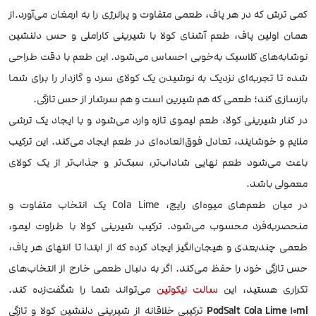
کمی ترش که در هر پاف، طعمی متفاوت و پرانرژی را به ارمغان می‌آورد.از
همان اولین پاف، طعم آشنای کولا با شیرینی کاراملی و حس دلنشین
نوشابه‌های کلاسیک به‌خوبی احساس می‌شود. این طعم با دقت طراحی
شده تا تجربه‌ای نزدیک به نوشیدن یک کولای سرد و گازدار را برای شما
بازسازی کند؛ طعمی که هم شیرین است و هم سرشار از حس تازگی.
در کنار شیرینی کولا، طعم لیموی تازه وارد می‌شود و با ایجاد یک ترشی
ملایم و خوشایند، تعادل فوق‌العاده‌ای در طعم ایجاد می‌کند. این ترکیب
باعث می‌شود طعم نهایی شاداب‌تر، سبک‌تر و جذاب‌تر از یک کولای
معمولی باشد.
در میان طعم‌های میوه‌ای رایج، Cola Lime یک انتخاب متفاوت و
منحصربه‌فرد محسوب می‌شود. ترکیب شیرینی کولا با طراوت لیمو،
طعمی چندبعدی و هیجان‌انگیز ایجاد کرده که از ابتدا تا انتهای هر پاف،
حس تازگی خود را حفظ می‌کند. اگر به دنبال طعمی خارج از انتخاب‌های
تکراری هستید، این
سالت نیکوتین
می‌تواند شما را شگفت‌زده کند.
PodSalt Cola Lime 10ml
ترکیبی خلاقانه از شیرینی دلنشین کولا و تازگی