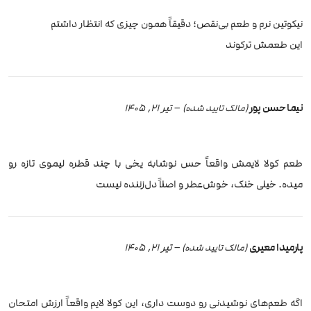
نیکوتین نرم و طعم بی‌نقص؛ دقیقاً همون چیزی که انتظار داشتم
اين طعمش تركوند
نیما حسن پور
–
تیر 21, 1405
(مالک تایید شده)
طعم کولا لایمش واقعاً حس نوشابه یخی با چند قطره لیموی تازه رو
میده. خیلی خنک، خوش‌عطر و اصلاً دل‌زننده نیست
پارمیدا معیری
–
تیر 21, 1405
(مالک تایید شده)
اگه طعم‌های نوشیدنی رو دوست داری، این کولا لایم واقعاً ارزش امتحان