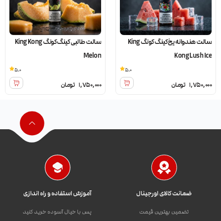
سالت هندوانه یخ کینگ کونگ King
سالت طالبی کینگ کونگ King Kong
Melon
Kong Lush Ice
5.0
5.0
1,750,000
تومان
1,750,000
تومان
ضمانت کالای اورجینال
آموزش استفاده و راه اندازی
تضمین بهترین قیمت
پس با خیال آسوده خرید کنید