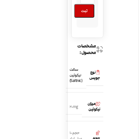
ثبت
مشخصات
محصول:
سالت
نوع
نیکوتین
جویس
(Saltnic)
میزان
20mg
نیکوتین
حجم 10
حجم
میلی لیتر