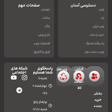
دسترسی آسان
صفحات مهم
ویپ
جویس
پاد
سالت
ویپ ارزان
بلاگ
خرید پادماد
باتری ویپ
پاد یکبار مصرف
تعمیرات ویپ
ویپ دست دوم
کویل و کارتریج
پاسخگوی
شبکه های
گارانتی
ویپ‌های
شما هستیم
اجتماعی
و
کارکرده
شنبه تا
اصالت
چهارشنبه 10
کالا
تا 19
بخش
خرید
روزهای پنج
عمده
شنبه 10 تا 17