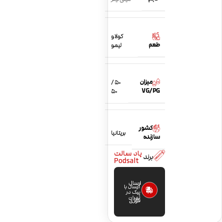
کولا و
طعم
لیمو
میزان
50 /
VG/PG
50
کشور
بریتانیا
سازنده
پاد سالت
برند
Podsalt
ارسال
ارسال با
پیک در
تهران
فوری